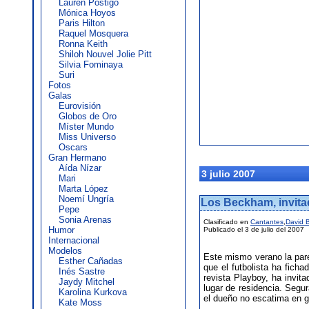
Lauren Postigo
Mónica Hoyos
Paris Hilton
Raquel Mosquera
Ronna Keith
Shiloh Nouvel Jolie Pitt
Silvia Fominaya
Suri
Fotos
Galas
Eurovisión
Globos de Oro
Míster Mundo
Miss Universo
Oscars
Gran Hermano
Aída Nízar
3 julio 2007
Mari
Marta López
Noemí Ungría
Los Beckham, invita
Pepe
Sonia Arenas
Clasificado en
Cantantes
,
David 
Humor
Publicado el 3 de julio del 2007
Internacional
Modelos
Este mismo verano la pa
Esther Cañadas
que el futbolista ha ficha
Inés Sastre
revista Playboy, ha invit
Jaydy Mitchel
lugar de residencia. Segu
Karolina Kurkova
el dueño no escatima en g
Kate Moss