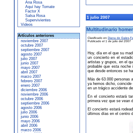
Ana Rosa
Aquí hay Tomate
Factor X
Salsa Rosa
1 julio 2007
Supervivientes
Videos
Multitudinario homen
Artículos anteriores
Clasificado en
Diana de Gales
,
Fa
noviembre 2007
Publicado el 1 de julio del 2007
octubre 2007
septiembre 2007
Hoy, día en el que su mad
agosto 2007
un concierto en el estad
julio 2007
artistas y grupos, en el 
junio 2007
probable que esta noche 
mayo 2007
que desde entonces se ha 
abril 2007
marzo 2007
Más de 63.000 personas as
febrero 2007
ya hemos dicho, coincide 
enero 2007
en un trágico accidente de
diciembre 2006
noviembre 2006
En el concierto estará t
octubre 2006
primera vez que se vean d
septiembre 2006
agosto 2006
El concierto estará rodead
julio 2006
últimos días en el centro 
junio 2006
mayo 2006
abril 2006
marzo 2006