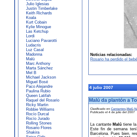
Julio Iglesias
Justin Timberlake
Keith Richards
Koala
Kurt Cobain
Kylie Minogue
Las Ketchup
Lordi
Luciano Pavarotti
Ludacris
Luz Casal
Madonna
Noticias relacionadas:
Malú
Rosario ha perdido el beb
Marc Anthony
Marta Sánchez
Mel B
Michael Jackson
Miguel Bosé
Paco Alejandre
4 julio 2007
Paulina Rubio
Queen Latifah
Malú da plantón a T
Raquel del Rosario
Ricky Martin
Robbie Williams
Clasificado en
Cantantes
,
Malú
,
N
Publicado el 4 de julio del 2007
Rocío Durcal
Rocío Jurado
Rolling Stones
La cantante
Malú
tiene la
Rosario Flores
Este fin de semana tení
Shakira
Barcelona. Pues bien, re
Spice Girls