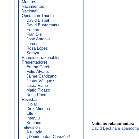
Muertes
Nacimientos
Nacional
Operación Triunfo
David Bisbal
David Bustamante
Edurne
Fran Dieli
José Antonio
Lorena
Rosa López
Soraya
Parecidos razonables
Presentadores
Emma García
Félix Álvarez
Jaime Cantizano
Jesús Vázquez
Lucía Riaño
Mario Picazo
Nuria Roca
Revistas
¡Hola!
Diez Minutos
Elle
Interviú
Semana
Noticias relacionadas:
Televisión
David Beckham abandona 
A tu lado
¿Dónde estas Corazón?