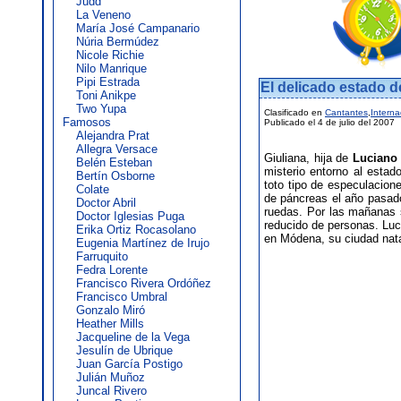
Judd
La Veneno
María José Campanario
Núria Bermúdez
Nicole Richie
Nilo Manrique
Pipi Estrada
El delicado estado d
Toni Anikpe
Two Yupa
Clasificado en
Cantantes
,
Interna
Famosos
Publicado el 4 de julio del 2007
Alejandra Prat
Allegra Versace
Giuliana, hija de
Luciano 
Belén Esteban
misterio entorno al estado
Bertín Osborne
toto tipo de especulacion
Colate
de páncreas el año pasado
Doctor Abril
ruedas. Por las mañanas s
Doctor Iglesias Puga
reducido de personas. Luci
Erika Ortiz Rocasolano
en Módena, su ciudad nata
Eugenia Martínez de Irujo
Farruquito
Fedra Lorente
Francisco Rivera Ordóñez
Francisco Umbral
Gonzalo Miró
Heather Mills
Jacqueline de la Vega
Jesulín de Ubrique
Juan García Postigo
Julián Muñoz
Juncal Rivero