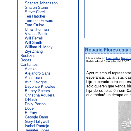
Scarlett Johansson
Sharon Stone
Steve Carell
Teri Hatcher
Terrence Howard
Tom Cruise
Uma Thurman
Viveca Paulin
Will Ferrell
Will Smith
William H. Macy
Rosario Flores está 
Ziyi Zhang
Bautizos
Clasificado en
Cantantes
,
Nacion
Bodas
Publicado el 5 de julio del 2007
Cantantes
Alaska
Ayer mismo el representa
Alejandro Sanz
esperanza. La artista, c
Anastacia
hijo esperado pero que e
Avril Lavigne
sólo quieren que venga bie
Beyoncé Knowles
hija de su relación con
Ca
Britney Spears
que tardará un tiempo en p
Christina Aguilera
D'Nash
Dolly Parton
Dover
El Fary
Georgie Dann
Gery Hallywell
Isabel Pantoja
Jennifer Lopez