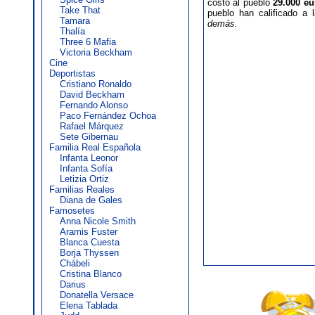
costó al pueblo
29.000 eu
Take That
pueblo han calificado a
Tamara
demás.
Thalía
Three 6 Mafia
Victoria Beckham
Cine
Deportistas
Cristiano Ronaldo
David Beckham
Fernando Alonso
Paco Fernández Ochoa
Rafael Márquez
Sete Gibernau
Familia Real Española
Infanta Leonor
Infanta Sofía
Letizia Ortiz
Familias Reales
Diana de Gales
Famosetes
Anna Nicole Smith
Aramis Fuster
Blanca Cuesta
Borja Thyssen
Chábeli
Cristina Blanco
Darius
Donatella Versace
Elena Tablada