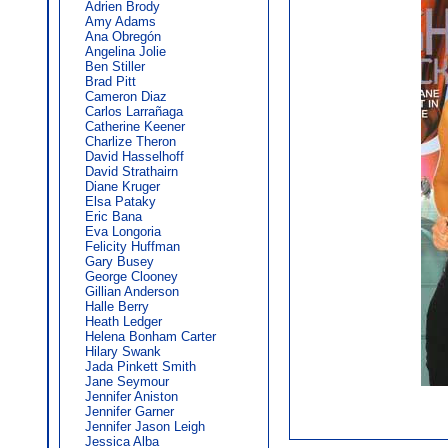
Adrien Brody
Amy Adams
Ana Obregón
Angelina Jolie
Ben Stiller
Brad Pitt
Cameron Diaz
Carlos Larrañaga
Catherine Keener
Charlize Theron
David Hasselhoff
David Strathairn
Diane Kruger
Elsa Pataky
Eric Bana
Eva Longoria
Felicity Huffman
Gary Busey
George Clooney
Gillian Anderson
Halle Berry
Heath Ledger
Helena Bonham Carter
Hilary Swank
Jada Pinkett Smith
Jane Seymour
Jennifer Aniston
Jennifer Garner
Jennifer Jason Leigh
Jessica Alba