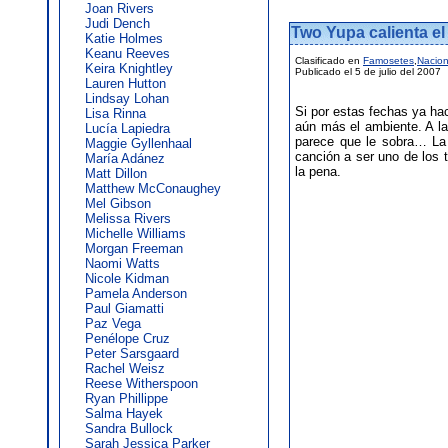
Joan Rivers
Judi Dench
Two Yupa calienta el
Katie Holmes
Keanu Reeves
Clasificado en
Famosetes
,
Nacion
Keira Knightley
Publicado el 5 de julio del 2007
Lauren Hutton
Lindsay Lohan
Si por estas fechas ya ha
Lisa Rinna
aún más el ambiente. A l
Lucía Lapiedra
parece que le sobra… L
Maggie Gyllenhaal
canción a ser uno de los 
María Adánez
la pena.
Matt Dillon
Matthew McConaughey
Mel Gibson
Melissa Rivers
Michelle Williams
Morgan Freeman
Naomi Watts
Nicole Kidman
Pamela Anderson
Paul Giamatti
Paz Vega
Penélope Cruz
Peter Sarsgaard
Rachel Weisz
Reese Witherspoon
Ryan Phillippe
Salma Hayek
Sandra Bullock
Sarah Jessica Parker