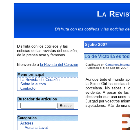
La Revis
Disfruta con los
cotilleos
y las
noticias
de
5 julio 2007
Disfruta con los cotilleos y las
noticias de las revistas del corazón,
de la prensa rosa y famosos.
Lo de Victoria es tod
Bienvenido a
la Revista del Corazón
Clasificado en
Cantantes
,
Interna
Publicado el 5 de julio del 2007
Menu principal
Aunque todo el mundo ap
La Revista del Corazón
la Spice Girl ha declarad
Sobre la autora
porcelana. No sabes si 
Contacto
evidente. A pesar de las
declarado que usa unos s
Buscador de artículos
Juzgad por vosotros mis
sujetadores. Más de una 
Categorías
Actores
Adriana Lavat