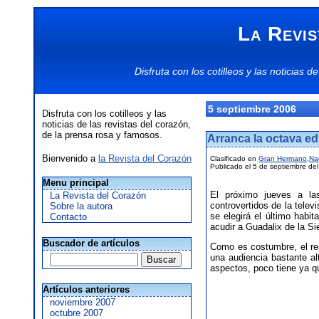
La Revis
Disfruta con los
cotilleos
y las
noticias
de
5 septiembre 2006
Disfruta con los cotilleos y las
noticias de las revistas del corazón,
de la prensa rosa y famosos.
Arranca la octava e
Bienvenido a
la Revista del Corazón
Clasificado en
Gran Hermano
,
Na
Publicado el 5 de septiembre de
Menu principal
El próximo jueves a l
La Revista del Corazón
controvertidos de la tele
Sobre la autora
se elegirá el último habi
Contacto
acudir a Guadalix de la Sie
Buscador de artículos
Como es costumbre, el re
una audiencia bastante a
aspectos, poco tiene ya q
Artículos anteriores
noviembre 2007
octubre 2007