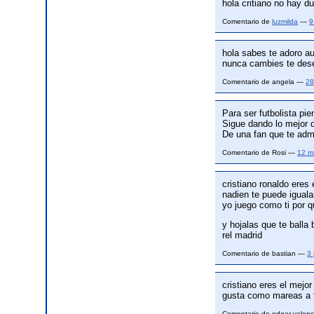
hola critiano no hay 
Comentario de
luzmilda
—
9
hola sabes te adoro au
nunca cambies te dese
Comentario de angela —
28
Para ser futbolista pi
Sigue dando lo mejor d
De una fan que te adm
Comentario de Rosi —
12 m
cristiano ronaldo eres 
nadien te puede iguala
yo juego como ti por 
y hojalas que te balla 
rel madrid
Comentario de bastian —
3
cristiano eres el mejo
gusta como mareas a t
Comentario de edgar valen