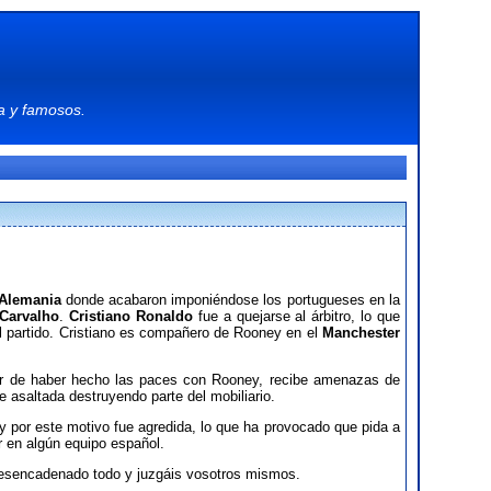
a
y
famosos
.
 Alemania
donde acabaron imponiéndose los portugueses en la
 Carvalho
.
Cristiano Ronaldo
fue a quejarse al árbitro, lo que
del partido. Cristiano es compañero de Rooney en el
Manchester
r de haber hecho las paces con Rooney, recibe amenazas de
 asaltada destruyendo parte del mobiliario.
r y por este motivo fue agredida, lo que ha provocado que pida a
r en algún equipo español.
 desencadenado todo y juzgáis vosotros mismos.