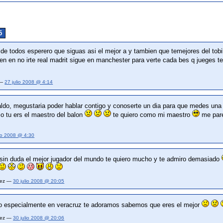
5
r de todos esperero que siguas asi el mejor a y tambien que temejores del tob
bien en no irte real madrit sigue en manchester para verte cada bes q jueges 
 —
27 julio 2008 @ 4:14
aldo, megustaria poder hablar contigo y conoserte un dia para que medes una 
o tu ers el maestro del balon
te quiero como mi maestro
me pare
lio 2008 @ 4:30
sin duda el mejor jugador del mundo te quiero mucho y te admiro demasiado
ndez —
30 julio 2008 @ 20:05
o especialmente en veracruz te adoramos sabemos que eres el mejor
ndez —
30 julio 2008 @ 20:06