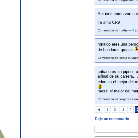
Por dios como van a c
Te amo CR9
Comentario de nathy —
8 j
ronaldo eres una pers
de honduras gracias
Comentario de kenia suya
critiano es un pipi es
alfinal de su carrera
edad es el mejor del m
messi el mejor del mun
Comentario de Wayne Roo
◄
1
2
3
4
Deje un comentario