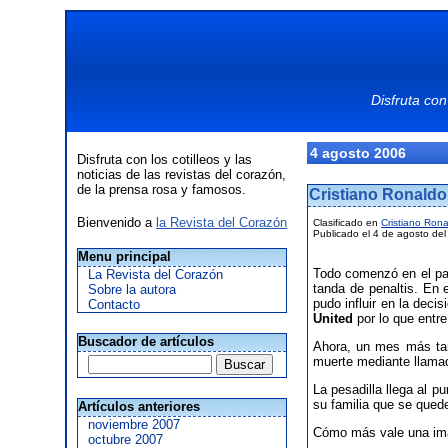
Disfruta con
4 agosto 2006
Disfruta con los cotilleos y las
noticias de las revistas del corazón,
de la prensa rosa y famosos.
Cristiano Ronaldo
Bienvenido a
la Revista del Corazón
Clasificado en
Cristiano Ron
Publicado el 4 de agosto de
Menu principal
Todo comenzó en el par
La Revista del Corazón
tanda de penaltis. En 
Sobre la autora
pudo influir en la deci
Contacto
United
por lo que entre
Buscador de artículos
Ahora, un mes más ta
muerte mediante llamad
La pesadilla llega al p
su familia que se qued
Artículos anteriores
noviembre 2007
Cómo más vale una imag
octubre 2007