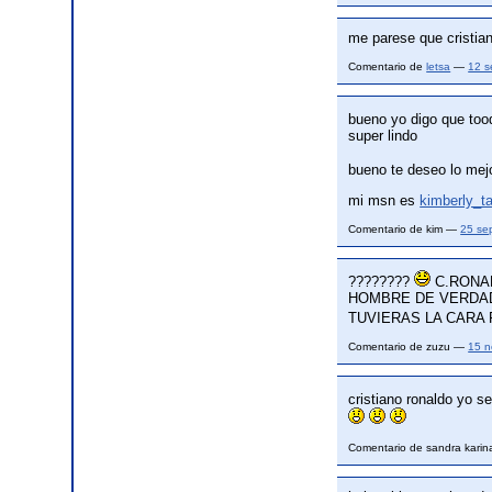
me parese que cristia
Comentario de
letsa
—
12 s
bueno yo digo que tood
super lindo
bueno te deseo lo mej
mi msn es
kimberly_t
Comentario de kim —
25 se
????????
C.RONAL
HOMBRE DE VERDAD P
TUVIERAS LA CARA
Comentario de zuzu —
15 n
cristiano ronaldo yo s
Comentario de sandra kari