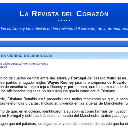
La Revista del Corazón
• • • • •
 los
cotilleos
y las
noticias
de las
revistas del corazón
, de la
prensa ros
 es víctima de amenazas
aldo
,
Deportistas
,
Internacional
,
Videos
l 2006
tido de cuartos de final entre
Inglaterra
y
Portugal
del pasado
Mundial de
ese partido el jugador inglés
Wayne Rooney
pisó la entrepierna de
Ricardo
sión de enseñar la tarjeta roja a Rooney y, por lo tanto, que fuera expulsado 
 los aficionados ingleses no hizo ninguna gracia como actuó Cristiano.
rde, Cristiano Ronaldo está pasando unos malos momentos ya que, a pesa
as telefónicas y cartas. Incluso su vivienda en las afueras de Manchester fue
unto de que, en el colegio, identificaron a su sobrina como familiar del jugado
e en Portugal y esté planteándose la marcha del Manchester United para juga
en que mil palabras, os dejamos el video del incidente del partido que ha