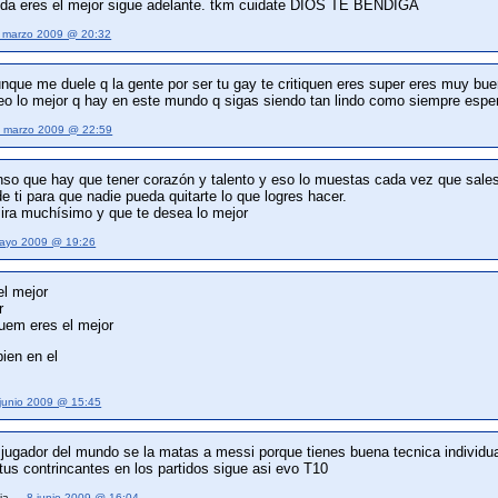
duda eres el mejor sigue adelante. tkm cuidate DIOS TE BENDIGA
 marzo 2009 @ 20:32
nque me duele q la gente por ser tu gay te critiquen eres super eres muy bue
o lo mejor q hay en este mundo q sigas siendo tan lindo como siempre esper
 marzo 2009 @ 22:59
enso que hay que tener corazón y talento y eso lo muestas cada vez que sales
e ti para que nadie pueda quitarte lo que logres hacer.
ira muchísimo y que te desea lo mejor
ayo 2009 @ 19:26
el mejor
r
quem eres el mejor
bien en el
 junio 2009 @ 15:45
r jugador del mundo se la matas a messi porque tienes buena tecnica individua
us contrincantes en los partidos sigue asi evo T10
cia —
8 junio 2009 @ 16:04