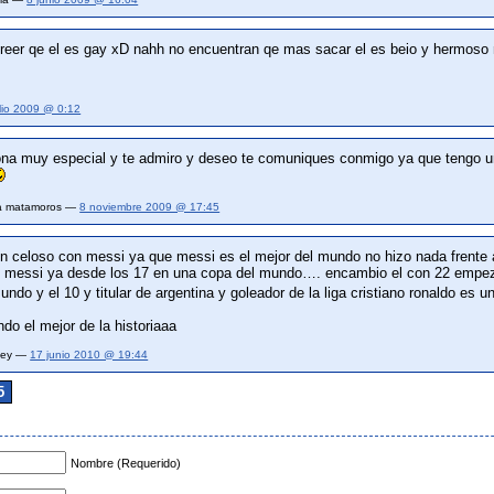
reer qe el es gay xD nahh no encuentran qe mas sacar el es beio y hermoso n
ulio 2009 @ 0:12
ona muy especial y te admiro y deseo te comuniques conmigo ya que tengo u
pa matamoros —
8 noviembre 2009 @ 17:45
 un celoso con messi ya que messi es el mejor del mundo no hizo nada frente a c
…. messi ya desde los 17 en una copa del mundo…. encambio el con 22 empe
undo y el 10 y titular de argentina y goleador de la liga cristiano ronaldo e
do el mejor de la historiaaa
ney —
17 junio 2010 @ 19:44
5
Nombre (Requerido)