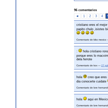
96 comentarios
◄
1
2
3
4
cristiano eres el mejo
papito chulo ,isistes 
Comentario de kiko mexico
:
hola cristiano ron
porque eres lo macxim
dela ferrote
Comentario de kox —
27 ju
hola
creo que eres 
dia conocerte cuidate
Comentario de lore herna
hola
aqui en Mexic
Comentario de lore herna