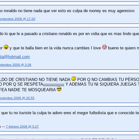
no ronaldo no tiene nada que ver esto es culpa de rooney es muy ageresivo
eptiembre 2008 @ 17:20
o lo que le a pasado a cristiano ronaldo es por en vidia que es mas lindo q
or
y que te balla bien en la vida nunca cambies I love
bueno te quiero m
ata@hotmail.com
ptiembre 2008 @ 3:36
DO DE CRISTIANO NO TIENE NADA
POR Q NO CAMBIAS TU PÈRSO
OR Q SE RESPETA¡¡¡¡¡¡¡¡¡¡¡¡¡¡¡¡¡ Y ADEMAS TU NI SIQUIERA JUEGAS
 FEA NADIE TE MOSQUEARIA
oviembre 2008 @ 20:55
e que tu no tuviste la culpa te adoro eres el megor futbolista que e conocido 
na —
7 febrero 2009 @ 5:27