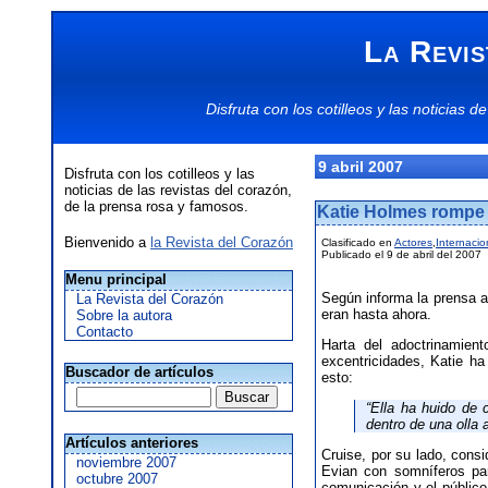
La Revis
Disfruta con los
cotilleos
y las
noticias
de
9 abril 2007
Disfruta con los cotilleos y las
noticias de las revistas del corazón,
de la prensa rosa y famosos.
Katie Holmes rompe
Bienvenido a
la Revista del Corazón
Clasificado en
Actores
,
Internacio
Publicado el 9 de abril del 2007
Menu principal
Según informa la prensa a
La Revista del Corazón
eran hasta ahora.
Sobre la autora
Contacto
Harta del adoctrinamien
excentricidades, Katie ha
Buscador de artículos
esto:
“Ella ha huido de 
dentro de una olla 
Artículos anteriores
Cruise, por su lado, cons
noviembre 2007
Evian con somníferos pa
octubre 2007
comunicación y el público