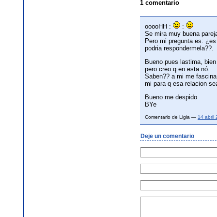
1 comentario
ooooHH :
:
Se mira muy buena parej
Pero mi pregunta es: ¿es 
podria respondermela??.
Bueno pues lastima, bien
pero creo q en esta nó.
Saben?? a mi me fascina u
mi para q esa relacion s
Bueno me despido
BYe
Comentario de Ligia —
14 abril
Deje un comentario