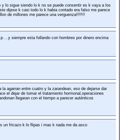
e y lo sigue siendo lo k no se puede consentir es k vaya a los
te dijese k casi todo lo k habia contado era falso me parece
lon de millones me parece una verguenza!!!!!!!
a p….y siempre esta follando con hombres por dinero encima
a la agarran entre cuatro y la zarandean, eso de dejarse dar
ace el dejar de tomar el tratamiento hormonal,operaciones
andonan llegaran con el tiempo a parecer auténticos
 es un fricazo k lo flipas i mas k nada me da asco