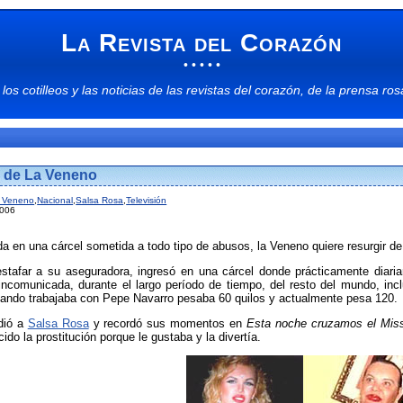
La Revista del Corazón
• • • • •
 los
cotilleos
y las
noticias
de las
revistas del corazón
, de la
prensa ros
n de La Veneno
 Veneno
,
Nacional
,
Salsa Rosa
,
Televisión
2006
da en una cárcel sometida a todo tipo de abusos, la Veneno quiere resurgir de
stafar a su aseguradora, ingresó en una cárcel donde prácticamente diaria
incomunicada, durante el largo período de tiempo, del resto del mundo, incl
uando trabajaba con Pepe Navarro pesaba 60 quilos y actualmente pesa 120.
dió a
Salsa Rosa
y recordó sus momentos en
Esta noche cruzamos el Miss
do la prostitución porque le gustaba y la divertía.