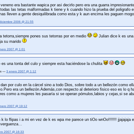
a veneno era bastante wapica por asi decirlo pero era una guarra impresionant
das las tetas malformadas k tiene y k cuando hizo la prueba del poligrafo es
mas lleven a gente desiquilibrada como esta y k aun encima les paguen mogol
diciembre 2006 @ 21:55
a tetorra,siempre pones sus tetorras por en medio
Julian dice k es un
oja su marido
nero 2007 @ 1:01
 es una tonta del culo y siempre esta haciéndose la chulita
ias —
3 enero 2007 @ 1:12
 dan por culo en la cárcel sino a todo Dios, sobre todo a un bellezón como ell
vo.Pero era un bellezón.Además,con respecto al deterioro fisico eso es lo q h
res como a mujeres les pasaría si se operan pómulos,labios y cejas,si se ab
enero 2007 @ 19:12
 k lo flipas i a mi en vez de k es wpa me parece un tiOo wnOo!!!!!!! jjajajaja
e verguenza…
ero 2007 @ 16:33