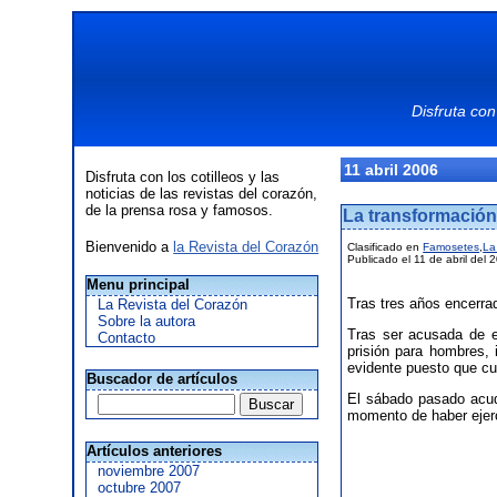
Disfruta con
11 abril 2006
Disfruta con los cotilleos y las
noticias de las revistas del corazón,
de la prensa rosa y famosos.
La transformació
Bienvenido a
la Revista del Corazón
Clasificado en
Famosetes
,
La
Publicado el 11 de abril del 
Menu principal
Tras tres años encerra
La Revista del Corazón
Sobre la autora
Tras ser acusada de e
Contacto
prisión para hombres, 
evidente puesto que c
Buscador de artículos
El sábado pasado acu
momento de haber ejerci
Artículos anteriores
noviembre 2007
octubre 2007