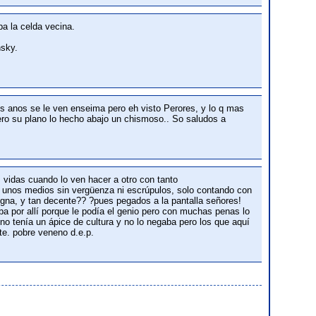
a la celda vecina.
nsky.
os anos se le ven enseima pero eh visto Perores, y lo q mas
pero su plano lo hecho abajo un chismoso.. So saludos a
 vidas cuando lo ven hacer a otro con tanto
ra unos medios sin vergüenza ni escrúpulos, solo contando con
digna, y tan decente?? ?pues pegados a la pantalla señores!
aba por allí porque le podía el genio pero con muchas penas lo
la no tenía un ápice de cultura y no lo negaba pero los que aquí
nte. pobre veneno d.e.p.