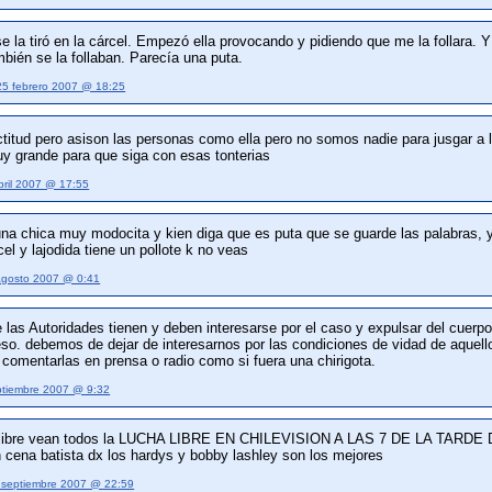
se la tiró en la cárcel. Empezó ella provocando y pidiendo que me la follara
mbién se la follaban. Parecía una puta.
25 febrero 2007 @ 18:25
itud pero asison las personas como ella pero no somos nadie para jusgar a
uy grande para que siga con esas tonterias
bril 2007 @ 17:55
na chica muy modocita y kien diga que es puta que se guarde las palabras, yo
el y lajodida tiene un pollote k no veas
agosto 2007 @ 0:41
ce las Autoridades tienen y deben interesarse por el caso y expulsar del cuerp
eso. debemos de dejar de interesarnos por las condiciones de vidad de aquel
 comentarlas en prensa o radio como si fuera una chirigota.
ptiembre 2007 @ 9:32
ha libre vean todos la LUCHA LIBRE EN CHILEVISION A LAS 7 DE LA TARDE
n cena batista dx los hardys y bobby lashley son los mejores
 septiembre 2007 @ 22:59