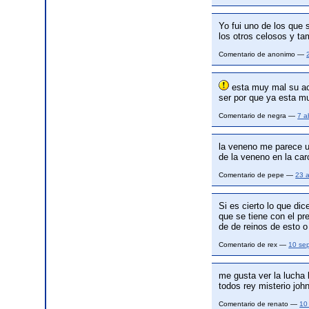
Yo fui uno de los que 
los otros celosos y ta
Comentario de anonimo —
esta muy mal su act
ser por que ya esta m
Comentario de negra —
7 a
la veneno me parece u
de la veneno en la carc
Comentario de pepe —
23 
Si es cierto lo que di
que se tiene con el pr
de de reinos de esto o
Comentario de rex —
10 se
me gusta ver la luc
todos rey misterio joh
Comentario de renato —
10