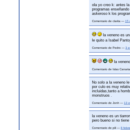
ola yo creo k: antes l
programas enseñando to
askeroso k los progra
Comentario de clarita —
15 
la veneno es un
le quito a Isabel Pant
Comentario de Pedro —
3 e
la veneno
Comentario de Islas Canar
No solo a la veneno le
por culo es muy relati
incluidas,tanto a homb
monstruos .
Comentario de Jonh —
13 
la veneno es un tiarron
pero bueno si no tien
Comentario de pili —
8 febr