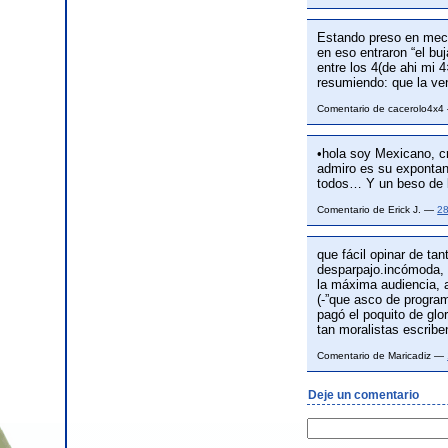
Estando preso en meco
en eso entraron “el buja
entre los 4(de ahi mi
resumiendo: que la ve
Comentario de cacerolo4x
•hola soy Mexicano, cr
admiro es su expontani
todos… Y un beso de 
Comentario de Erick J. —
28
que fácil opinar de ta
desparpajo.incómoda, i
la máxima audiencia, a
(-”que asco de program
pagó el poquito de glor
tan moralistas escribe
Comentario de Maricadiz —
Deje un comentario