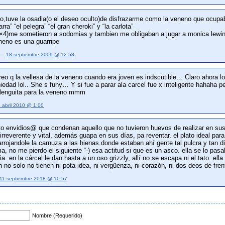
,tuve la osadia(o el deseo oculto)de disfrazarme como la veneno que ocupab
rra” “el pelegra” “el gran cheroki” y “la carlota”
 4×4)me sometieron a sodomias y tambien me obligaban a jugar a monica lewi
neno es una guarripe
4 —
18 septiembre 2009 @ 12:58
eo q la vellesa de la veneno cuando era joven es indscutible… Claro ahora l
edad lol.. She s funy… Y si fue a parar ala carcel fue x inteligente hahaha 
lenguita para la veneno mmm
 abril 2010 @ 1:00
nto envidios@ que condenan aquello que no tuvieron huevos de realizar en sus
rreverente y vital, además guapa en sus días, pa reventar. el plato ideal pa
rrojandole la carnuza a las hienas.donde estaban ahí gente tal pulcra y tan 
a, no me pierdo el siguiente “-) esa actitud si que es un asco. ella se lo pas
ia. en la cárcel le dan hasta a un oso grizzly, allí no se escapa ni el tato. el
n no solo no tienen ni pota idea, ni vergüenza, ni corazón, ni dos deos de fre
11 septiembre 2018 @ 10:57
Nombre (Requerido)