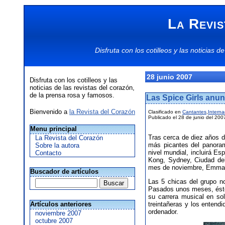
La Revis
Disfruta con los
cotilleos
y las
noticias
de
28 junio 2007
Disfruta con los cotilleos y las
noticias de las revistas del corazón,
de la prensa rosa y famosos.
Las Spice Girls anun
Bienvenido a
la Revista del Corazón
Clasificado en
Cantantes
,
Interna
Publicado el 28 de junio del 200
Menu principal
Tras cerca de diez años d
La Revista del Corazón
más picantes del panoram
Sobre la autora
nivel mundial, incluirá E
Contacto
Kong, Sydney, Ciudad del
mes de noviembre, Emma B
Buscador de artículos
Las 5 chicas del grupo n
Pasados unos meses, éste 
su carrera musical en so
Artículos anteriores
treintañeras y los entend
ordenador.
noviembre 2007
octubre 2007