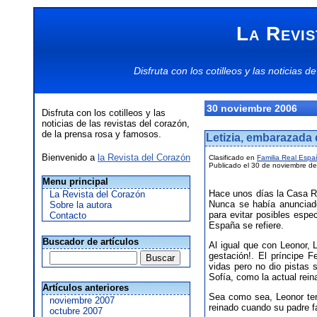
La Revis
Disfruta con los
cotilleos
y las
noticias
de
30 noviembre 2006
Disfruta con los cotilleos y las
noticias de las revistas del corazón,
de la prensa rosa y famosos.
Letizia, embarazada 
Bienvenido a
la Revista del Corazón
Clasificado en
Familia Real Espa
Publicado el 30 de noviembre de
Menu principal
Hace unos días la Casa Re
La Revista del Corazón
Nunca se había anunciado
Sobre la autora
para evitar posibles espe
Contacto
España se refiere.
Buscador de artículos
Al igual que con Leonor, 
gestación!. El príncipe 
vidas pero no dio pistas 
Sofía, como la actual rein
Artículos anteriores
Sea como sea, Leonor ten
noviembre 2007
reinado cuando su padre fa
octubre 2007