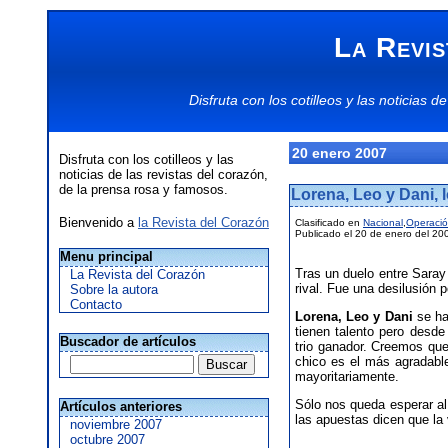
La Revis
Disfruta con los
cotilleos
y las
noticias
de
20 enero 2007
Disfruta con los cotilleos y las
noticias de las revistas del corazón,
de la prensa rosa y famosos.
Lorena, Leo y Dani, 
Bienvenido a
la Revista del Corazón
Clasificado en
Nacional
,
Operació
Publicado el 20 de enero del 20
Menu principal
Tras un duelo entre Saray
La Revista del Corazón
rival. Fue una desilusión 
Sobre la autora
Contacto
Lorena, Leo y Dani
se han
tienen talento pero desd
Buscador de artículos
trio ganador. Creemos que
chico es el más agradable
mayoritariamente.
Sólo nos queda esperar al
Artículos anteriores
las apuestas dicen que la 
noviembre 2007
octubre 2007