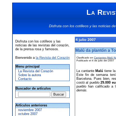
La Revis
Disfruta con los
cotilleos
y las
noticias
de
4 julio 2007
Disfruta con los cotilleos y las
noticias de las revistas del corazón,
de la prensa rosa y famosos.
Malú da plantón a T
Bienvenido a
la Revista del Corazón
Clasificado en
Cantantes
,
Malú
,
N
Publicado el 4 de julio del 2007
Menu principal
La cantante
Malú
tiene la
La Revista del Corazón
Este fin de semana tení
Sobre la autora
Barcelona. Pues bien, re
Contacto
costó al pueblo
29.000 eu
pueblo han calificado a
Buscador de artículos
demás.
Artículos anteriores
noviembre 2007
octubre 2007