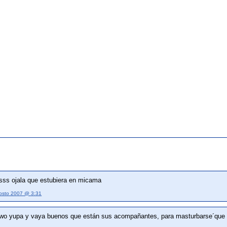
ss ojala que estubiera en micama
osto 2007 @ 3:31
two yupa y vaya buenos que están sus acompañantes, para masturbarse´que 