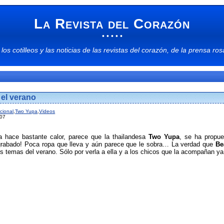
La Revista del Corazón
• • • • •
 los
cotilleos
y las
noticias
de las
revistas del corazón
, de la
prensa ros
 el verano
cional
,
Two Yupa
,
Videos
007
a hace bastante calor, parece que la thailandesa
Two Yupa
, se ha propue
grabado! Poca ropa que lleva y aún parece que le sobra… La verdad que
Be
s temas del verano. Sólo por verla a ella y a los chicos que la acompañan ya