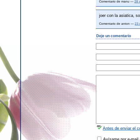
Comentario de manu —
28 
joer con la asiatica,
Comentario de anton —
23 
Deje un comentario
Antes de enviar el c
Avísame por e-mail 