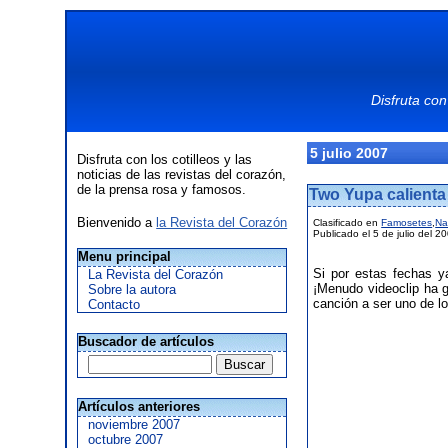
Disfruta con
5 julio 2007
Disfruta con los cotilleos y las
noticias de las revistas del corazón,
de la prensa rosa y famosos.
Two Yupa calienta
Bienvenido a
la Revista del Corazón
Clasificado en
Famosetes
,
Na
Publicado el 5 de julio del 2
Menu principal
Si por estas fechas y
La Revista del Corazón
¡Menudo videoclip ha 
Sobre la autora
canción a ser uno de lo
Contacto
Buscador de artículos
Artículos anteriores
noviembre 2007
octubre 2007