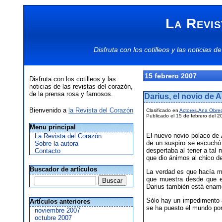
La Revis
Disfruta con los
cotilleos
y las
noticias
de
15 febrero 2007
Disfruta con los cotilleos y las
noticias de las revistas del corazón,
de la prensa rosa y famosos.
Darius, el novio de 
Bienvenido a
la Revista del Corazón
Clasificado en
Actores
,
Ana Obre
Publicado el 15 de febrero del 2
Menu principal
El nuevo novio polaco de
La Revista del Corazón
de un suspiro se escuchó 
Sobre la autora
despertaba al tener a tal
Contacto
que dio ánimos al chico de
Buscador de artículos
La verdad es que hacía m
que muestra desde que el
Darius también está enamo
Sólo hay un impedimento a
Artículos anteriores
se ha puesto el mundo po
noviembre 2007
octubre 2007