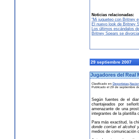
Noticias relacionadas:
“Mi jugueteo con Britney e
El nuevo look de Britney 
Los últimos escándalos de
Britney Spears se divorci
29 septiembre 2007
Jugadores del Real 
Clasificado en
Deportistas
,
Nacion
Publicado el 29 de septiembre d
Según fuentes de el dia
chantajeados por señor
amenazante de una prosti
integrantes de la plantilla 
Para más exactitud, la chi
donde corrían el alcohol 
medios de comunicación 