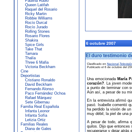
Paulina Rubio
Queen Latifah
Raquel del Rosario
Ricky Martin
Robbie Williams
Rocío Durcal
Rocío Jurado
Rolling Stones
Rosario Flores
Shakira
6 octubre 2007
Spice Girls
Take That
Tamara
El duro testimonio 
Thalía
Three 6 Mafia
Clasificado en
Nacional
,
Televisió
Victoria Beckham
Publicado el 6 de octubre del 2
Cine
Deportistas
Una emocionada
María P
Cristiano Ronaldo
corazón?
. La joven mode
David Beckham
a punto de terminar con s
Fernando Alonso
Aún así, a pesar de su mir
Paco Fernández Ochoa
Rafael Márquez
En la entrevista afirmó q
Sete Gibernau
pasó. Isabelle comentó qu
Familia Real Española
ha perdido la visión de un
Infanta Leonor
muy débil, la piel de una
Infanta Sofía
Letizia Ortiz
A pesar de todo, afirma
Familias Reales
quilos. Dijo que entonces 
Diana de Gales
recuperarse y dejar atrás 