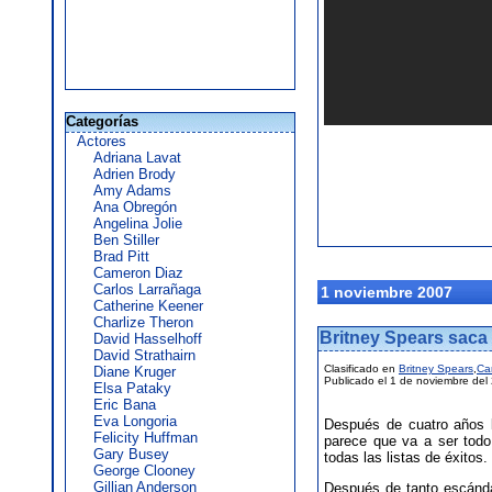
Categorías
Actores
Adriana Lavat
Adrien Brody
Amy Adams
Ana Obregón
Angelina Jolie
Ben Stiller
Brad Pitt
Cameron Diaz
Carlos Larrañaga
1 noviembre 2007
Catherine Keener
Charlize Theron
Britney Spears saca 
David Hasselhoff
David Strathairn
Clasificado en
Britney Spears
,
Ca
Diane Kruger
Publicado el 1 de noviembre del
Elsa Pataky
Eric Bana
Eva Longoria
Después de cuatro años
Felicity Huffman
parece que va a ser todo
Gary Busey
todas las listas de éxitos.
George Clooney
Gillian Anderson
Después de tanto escánda