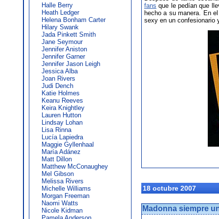
Halle Berry
fans
que le pedían que lle
Heath Ledger
hecho a su manera. En el l
Helena Bonham Carter
sexy en un confesionario y
Hilary Swank
Jada Pinkett Smith
Jane Seymour
Jennifer Aniston
Jennifer Garner
Jennifer Jason Leigh
Jessica Alba
Joan Rivers
Judi Dench
Katie Holmes
Keanu Reeves
Keira Knightley
Lauren Hutton
Lindsay Lohan
Lisa Rinna
Lucía Lapiedra
Maggie Gyllenhaal
María Adánez
Matt Dillon
Matthew McConaughey
Mel Gibson
Melissa Rivers
18 octubre 2007
Michelle Williams
Morgan Freeman
Naomi Watts
Madonna siempre un
Nicole Kidman
Pamela Anderson