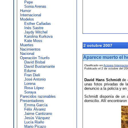
Pepe
Sonia Arenas
Humor
Internacional
Modelos
Esther Cañadas
Inés Sastre
Jaydy Mitchel
Karolina Kurkova
Kate Moss
Muertes
2 octubre 2007
Nacimientos
Nacional
Aparece muerto el h
Operación Triunfo
David Bisbal
Clasificado en
Actores
,
Internacio
David Bustamante
Publicado el 2 de octubre del 2
Edurne
Fran Dieli
José Antonio
David Hans Schmidt
de 4
Lorena
unas fotos privadas de 
Rosa López
denuncio a la policía y en j
Soraya
Parecidos razonables
Schmidt disponía de un a
Presentadores
domicilio. Allí encontraro
Emma García
Félix Álvarez
Jaime Cantizano
Jesús Vázquez
Lucía Riaño
Mario Picazo