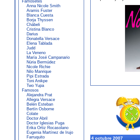
Famosetes
Anna Nicole Smith
Aramis Fuster
Blanca Cuesta
Borja Thyssen
Chábeli
Cristina Blanco
Darius
Donatella Versace
Elena Tablada
Judd
La Veneno
María José Campanario
Núria Bermúdez
Nicole Richie
Nilo Manrique
Pipi Estrada
Toni Anikpe
Two Yupa
Famosos
Alejandra Prat
Allegra Versace
Belén Esteban
Bertín Osborne
Colate
Doctor Abril
Doctor Iglesias Puga
Erika Ortiz Rocasolano
Eugenia Martínez de Irujo
Farruquito
4 octubre 2007