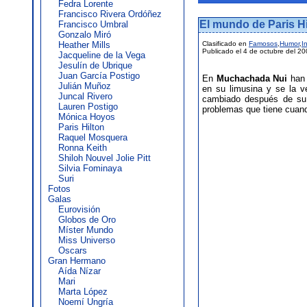
Fedra Lorente
Francisco Rivera Ordóñez
El mundo de Paris Hi
Francisco Umbral
Gonzalo Miró
Heather Mills
Clasificado en
Famosos
,
Humor
,
I
Publicado el 4 de octubre del 2
Jacqueline de la Vega
Jesulín de Ubrique
Juan García Postigo
En
Muchachada Nui
han 
Julián Muñoz
en su limusina y se la v
Juncal Rivero
cambiado después de su 
Lauren Postigo
problemas que tiene cuand
Mónica Hoyos
Paris Hilton
Raquel Mosquera
Ronna Keith
Shiloh Nouvel Jolie Pitt
Silvia Fominaya
Suri
Fotos
Galas
Eurovisión
Globos de Oro
Míster Mundo
Miss Universo
Oscars
Gran Hermano
Aída Nízar
Mari
Marta López
Noemí Ungría