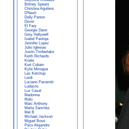
Britney Spears
Christina Aguilera
D'Nash
Dolly Parton
Dover
El Fary
Georgie Dann
Gery Hallywell
Isabel Pantoja
Jennifer Lopez
Julio Iglesias
Justin Timberlake
Keith Richards
Koala
Kurt Cobain
Kylie Minogue
Las Ketchup
Lordi
Luciano Pavarotti
Ludacris
Luz Casal
Madonna
Malú
Marc Anthony
Marta Sánchez
Mel B
Michael Jackson
Miguel Bosé
Paco Alejandre