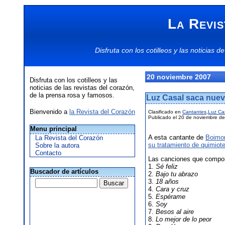
La Revis
Disfruta con los
cotilleos
y las
noticias
de
20 noviembre 2007
Disfruta con los cotilleos y las
noticias de las revistas del corazón,
de la prensa rosa y famosos.
Luz Casal saca nuev
Bienvenido a
la Revista del Corazón
Clasificado en
Cantantes
,
Luz Ca
Publicado el 20 de noviembre de
Menu principal
A esta cantante de
Boimo
La Revista del Corazón
su tratamiento de quimiote
Sobre la autora
Contacto
Las canciones que compon
1.
Sé feliz
Buscador de artículos
2.
Bajo tu abrazo
3.
18 años
4.
Cara y cruz
5.
Espérame
6.
Soy
7.
Besos al aire
8.
Lo mejor de lo peor