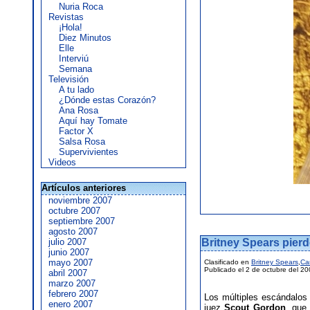
Nuria Roca
Revistas
¡Hola!
Diez Minutos
Elle
Interviú
Semana
Televisión
A tu lado
¿Dónde estas Corazón?
Ana Rosa
Aquí hay Tomate
Factor X
Salsa Rosa
Supervivientes
Videos
Artículos anteriores
noviembre 2007
octubre 2007
septiembre 2007
agosto 2007
julio 2007
Britney Spears pierd
junio 2007
mayo 2007
Clasificado en
Britney Spears
,
Ca
Publicado el 2 de octubre del 2
abril 2007
marzo 2007
febrero 2007
Los múltiples escándalos 
enero 2007
juez
Scout Gordon
, que