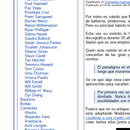
Clasificado en
Cantantes
,
Interna
Paul Giamatti
Publicado el 18 de octubre del 
Paz Vega
Penélope Cruz
Peter Sarsgaard
Por todos es sabido que
Rachel Weisz
de bailarina, productora, 
Reese Witherspoon
Pero su principal talento 
Ryan Phillippe
Esta vez su instinto le
Salma Hayek
discográfica durante 25 a
Sandra Bullock
Nation
que es una empresa 
Sarah Jessica Parker
Scarlett Johansson
Quien esta metido en el 
Sharon Stone
conciertos de las giras
Steve Carell
nombre.
Teri Hatcher
Terrence Howard
El paradigma en e
Tom Cruise
tengo que moverme
Uma Thurman
Viveca Paulin
Se ve que algo esta camb
Will Ferrell
aprovechan para sacarles 
Will Smith
William H. Macy
Por primera vez en
Ziyi Zhang
ilimitada. Nunca 
Bautizos
posibilidades son in
Bodas
Cantantes
Parece que en su antigua
Alaska
esta adoptando Madonna 
Alejandro Sanz
condenar a una madre sol
Anastacia
creer, tantos años juntos 
Avril Lavigne
Beyoncé Knowles