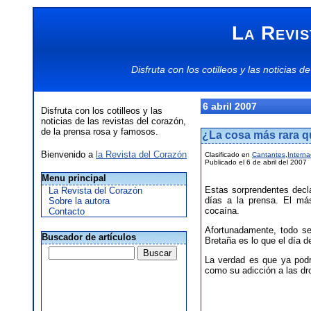
La Revis
Disfruta con los
cotilleos
y las
noticias
de
6 abril 2007
Disfruta con los cotilleos y las
noticias de las revistas del corazón,
de la prensa rosa y famosos.
¿La cosa más rara qu
Bienvenido a
la Revista del Corazón
Clasificado en
Cantantes
,
Interna
Publicado el 6 de abril del 2007
Menu principal
Estas sorprendentes decl
La Revista del Corazón
días a la prensa. El má
Sobre la autora
cocaína.
Contacto
Afortunadamente, todo se
Buscador de artículos
Bretaña es lo que el día 
La verdad es que ya podr
como su adicción a las dr