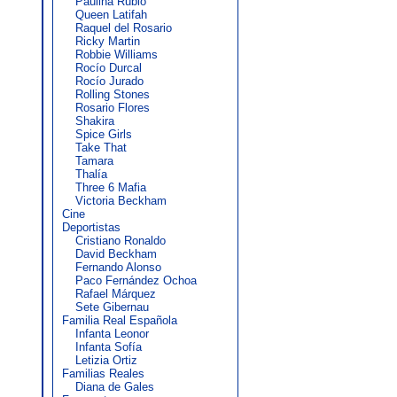
Paulina Rubio
Queen Latifah
Raquel del Rosario
Ricky Martin
Robbie Williams
Rocío Durcal
Rocío Jurado
Rolling Stones
Rosario Flores
Shakira
Spice Girls
Take That
Tamara
Thalía
Three 6 Mafia
Victoria Beckham
Cine
Deportistas
Cristiano Ronaldo
David Beckham
Fernando Alonso
Paco Fernández Ochoa
Rafael Márquez
Sete Gibernau
Familia Real Española
Infanta Leonor
Infanta Sofía
Letizia Ortiz
Familias Reales
Diana de Gales