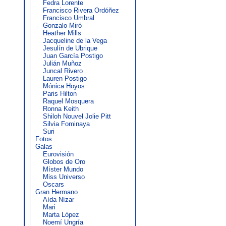
Fedra Lorente
Francisco Rivera Ordóñez
Francisco Umbral
Gonzalo Miró
Heather Mills
Jacqueline de la Vega
Jesulín de Ubrique
Juan García Postigo
Julián Muñoz
Juncal Rivero
Lauren Postigo
Mónica Hoyos
Paris Hilton
Raquel Mosquera
Ronna Keith
Shiloh Nouvel Jolie Pitt
Silvia Fominaya
Suri
Fotos
Galas
Eurovisión
Globos de Oro
Míster Mundo
Miss Universo
Oscars
Gran Hermano
Aída Nízar
Mari
Marta López
Noemí Ungría