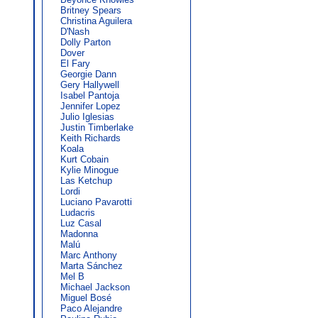
Britney Spears
Christina Aguilera
D'Nash
Dolly Parton
Dover
El Fary
Georgie Dann
Gery Hallywell
Isabel Pantoja
Jennifer Lopez
Julio Iglesias
Justin Timberlake
Keith Richards
Koala
Kurt Cobain
Kylie Minogue
Las Ketchup
Lordi
Luciano Pavarotti
Ludacris
Luz Casal
Madonna
Malú
Marc Anthony
Marta Sánchez
Mel B
Michael Jackson
Miguel Bosé
Paco Alejandre