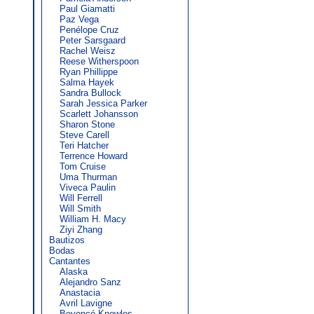
Paul Giamatti
Paz Vega
Penélope Cruz
Peter Sarsgaard
Rachel Weisz
Reese Witherspoon
Ryan Phillippe
Salma Hayek
Sandra Bullock
Sarah Jessica Parker
Scarlett Johansson
Sharon Stone
Steve Carell
Teri Hatcher
Terrence Howard
Tom Cruise
Uma Thurman
Viveca Paulin
Will Ferrell
Will Smith
William H. Macy
Ziyi Zhang
Bautizos
Bodas
Cantantes
Alaska
Alejandro Sanz
Anastacia
Avril Lavigne
Beyoncé Knowles