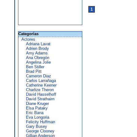
1
Categorías
Actores
Adriana Lavat
Adrien Brody
Amy Adams
Ana Obregón
Angelina Jolie
Ben Stiller
Brad Pitt
Cameron Diaz
Carlos Larrañaga
Catherine Keener
Charlize Theron
David Hasselhoff
David Strathairn
Diane Kruger
Elsa Pataky
Eric Bana
Eva Longoria
Felicity Huffman
Gary Busey
George Clooney
Gillian Anderson