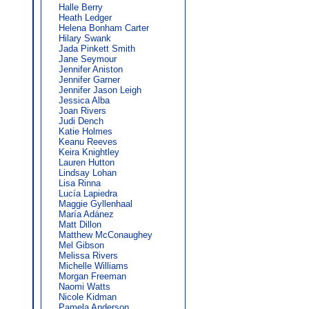
Halle Berry
Heath Ledger
Helena Bonham Carter
Hilary Swank
Jada Pinkett Smith
Jane Seymour
Jennifer Aniston
Jennifer Garner
Jennifer Jason Leigh
Jessica Alba
Joan Rivers
Judi Dench
Katie Holmes
Keanu Reeves
Keira Knightley
Lauren Hutton
Lindsay Lohan
Lisa Rinna
Lucía Lapiedra
Maggie Gyllenhaal
María Adánez
Matt Dillon
Matthew McConaughey
Mel Gibson
Melissa Rivers
Michelle Williams
Morgan Freeman
Naomi Watts
Nicole Kidman
Pamela Anderson