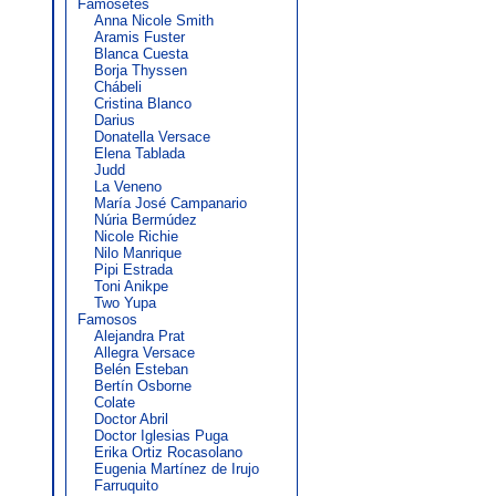
Famosetes
Anna Nicole Smith
Aramis Fuster
Blanca Cuesta
Borja Thyssen
Chábeli
Cristina Blanco
Darius
Donatella Versace
Elena Tablada
Judd
La Veneno
María José Campanario
Núria Bermúdez
Nicole Richie
Nilo Manrique
Pipi Estrada
Toni Anikpe
Two Yupa
Famosos
Alejandra Prat
Allegra Versace
Belén Esteban
Bertín Osborne
Colate
Doctor Abril
Doctor Iglesias Puga
Erika Ortiz Rocasolano
Eugenia Martínez de Irujo
Farruquito