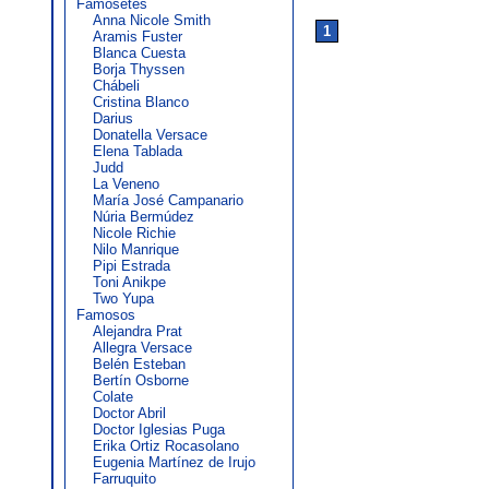
Famosetes
Anna Nicole Smith
1
Aramis Fuster
Blanca Cuesta
Borja Thyssen
Chábeli
Cristina Blanco
Darius
Donatella Versace
Elena Tablada
Judd
La Veneno
María José Campanario
Núria Bermúdez
Nicole Richie
Nilo Manrique
Pipi Estrada
Toni Anikpe
Two Yupa
Famosos
Alejandra Prat
Allegra Versace
Belén Esteban
Bertín Osborne
Colate
Doctor Abril
Doctor Iglesias Puga
Erika Ortiz Rocasolano
Eugenia Martínez de Irujo
Farruquito