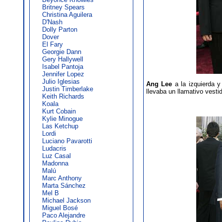
Britney Spears
Christina Aguilera
D'Nash
Dolly Parton
Dover
El Fary
Georgie Dann
Gery Hallywell
Isabel Pantoja
Jennifer Lopez
Julio Iglesias
Ang Lee
a la izquierda 
Justin Timberlake
llevaba un llamativo vesti
Keith Richards
Koala
Kurt Cobain
Kylie Minogue
Las Ketchup
Lordi
Luciano Pavarotti
Ludacris
Luz Casal
Madonna
Malú
Marc Anthony
Marta Sánchez
Mel B
Michael Jackson
Miguel Bosé
Paco Alejandre