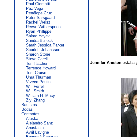
Paul Giamatti
Paz Vega
Penélope Cruz
Peter Sarsgaard
Rachel Weisz
Reese Witherspoon
Ryan Phillippe
Salma Hayek
Sandra Bullock
Sarah Jessica Parker
Scarlett Johansson
Sharon Stone
Steve Carell
Jennifer Aniston
estaba g
Teri Hatcher
Terrence Howard
Tom Cruise
Uma Thurman
Viveca Paulin
Will Ferrell
Will Smith
William H. Macy
Ziyi Zhang
Bautizos
Bodas
Cantantes
Alaska
Alejandro Sanz
Anastacia
Avril Lavigne
Beyoncé Knowles