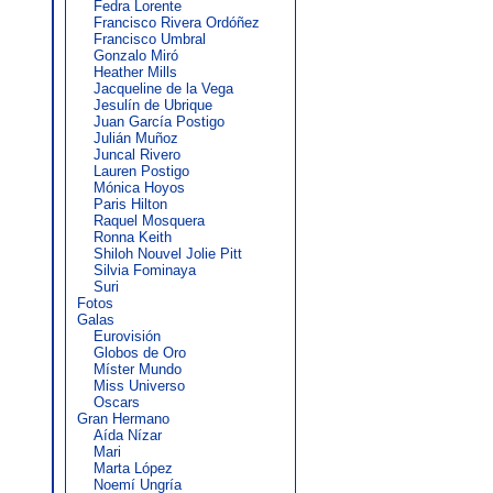
Fedra Lorente
Francisco Rivera Ordóñez
Francisco Umbral
Gonzalo Miró
Heather Mills
Jacqueline de la Vega
Jesulín de Ubrique
Juan García Postigo
Julián Muñoz
Juncal Rivero
Lauren Postigo
Mónica Hoyos
Paris Hilton
Raquel Mosquera
Ronna Keith
Shiloh Nouvel Jolie Pitt
Silvia Fominaya
Suri
Fotos
Galas
Eurovisión
Globos de Oro
Míster Mundo
Miss Universo
Oscars
Gran Hermano
Aída Nízar
Mari
Marta López
Noemí Ungría