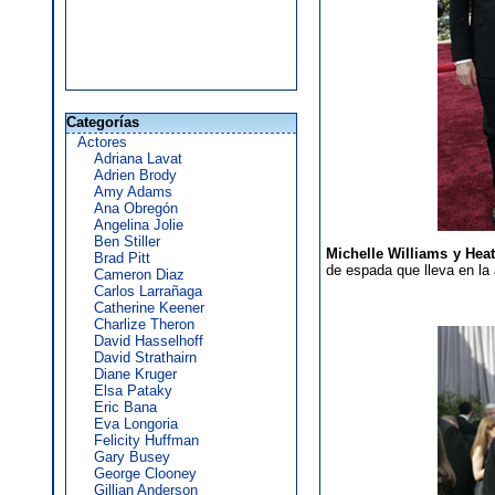
Categorías
Actores
Adriana Lavat
Adrien Brody
Amy Adams
Ana Obregón
Angelina Jolie
Ben Stiller
Michelle Williams y Hea
Brad Pitt
de espada que lleva en la 
Cameron Diaz
Carlos Larrañaga
Catherine Keener
Charlize Theron
David Hasselhoff
David Strathairn
Diane Kruger
Elsa Pataky
Eric Bana
Eva Longoria
Felicity Huffman
Gary Busey
George Clooney
Gillian Anderson