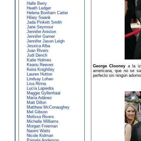
Halle Berry
Heath Ledger
Helena Bonham Carter
Hilary Swank
Jada Pinkett Smith
Jane Seymour
Jennifer Aniston
Jennifer Garner
Jennifer Jason Leigh
Jessica Alba
Joan Rivers
Judi Dench
Katie Holmes
Keanu Reeves
George Clooney
a la iz
Keira Knightley
americana, que no se sab
Lauren Hutton
perfecto sin ningún adorno
Lindsay Lohan
Lisa Rinna
Lucía Lapiedra
Maggie Gyllenhaal
María Adánez
Matt Dillon
Matthew McConaughey
Mel Gibson
Melissa Rivers
Michelle Williams
Morgan Freeman
Naomi Watts
Nicole Kidman
Pamela Anderson