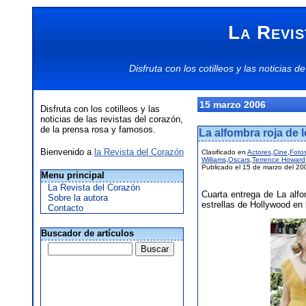
La Revis
Disfruta con los
cotilleos
y las
noticias
de
15 marzo 2006
Disfruta con los cotilleos y las
noticias de las revistas del corazón,
de la prensa rosa y famosos.
La alfombra roja de 
Bienvenido a
la Revista del Corazón
Clasificado en
Actores
,
Cine
,
Foto
Williams
,
Oscars
,
Terrence Howard
Publicado el 15 de marzo del 20
Menu principal
La Revista del Corazón
Cuarta entrega de La alfo
Sobre la autora
estrellas de Hollywood en
Contacto
Buscador de artículos