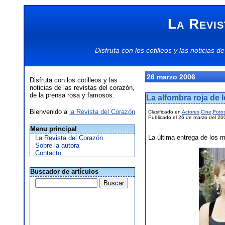
La Revis
Disfruta con los
cotilleos
y las
noticias
de
26 marzo 2006
Disfruta con los cotilleos y las
noticias de las revistas del corazón,
de la prensa rosa y famosos.
La alfombra roja de 
Bienvenido a
la Revista del Corazón
Clasificado en
Actores
,
Cine
,
Foto
Publicado el 26 de marzo del 20
Menu principal
La última entrega de los m
La Revista del Corazón
Sobre la autora
Contacto
Buscador de artículos