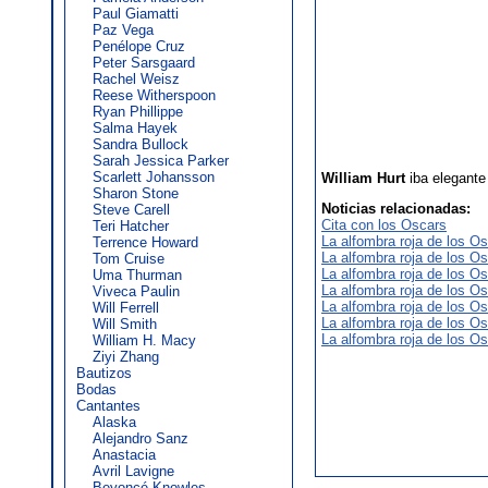
Paul Giamatti
Paz Vega
Penélope Cruz
Peter Sarsgaard
Rachel Weisz
Reese Witherspoon
Ryan Phillippe
Salma Hayek
Sandra Bullock
Sarah Jessica Parker
Scarlett Johansson
William Hurt
iba elegante
Sharon Stone
Noticias relacionadas:
Steve Carell
Cita con los Oscars
Teri Hatcher
La alfombra roja de los Os
Terrence Howard
La alfombra roja de los Os
Tom Cruise
La alfombra roja de los Os
Uma Thurman
La alfombra roja de los Os
Viveca Paulin
La alfombra roja de los Os
Will Ferrell
La alfombra roja de los Os
Will Smith
La alfombra roja de los Os
William H. Macy
Ziyi Zhang
Bautizos
Bodas
Cantantes
Alaska
Alejandro Sanz
Anastacia
Avril Lavigne
Beyoncé Knowles