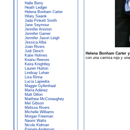
Halle Berry
Heath Ledger
Helena Bonham Carter
Hilary Swank
Jada Pinkett Smith
Jane Seymour
Jennifer Aniston
Jennifer Garner
Jennifer Jason Leigh
Jessica Alba
Joan Rivers
Judi Dench
Helena Bonham Carter y
Katie Holmes
con una camisa roja y una 
Keanu Reeves
Keira Knightley
Lauren Hutton
Lindsay Lohan
Lisa Rinna
Lucía Lapiedra
Maggie Gyllenhaal
María Adánez
Matt Dillon
Matthew McConaughey
Mel Gibson
Melissa Rivers
Michelle Williams
Morgan Freeman
Naomi Watts
Nicole Kidman
Pamela Anderson