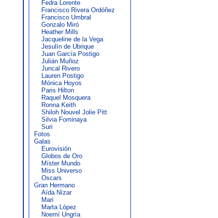
Fedra Lorente
Francisco Rivera Ordóñez
Francisco Umbral
Gonzalo Miró
Heather Mills
Jacqueline de la Vega
Jesulín de Ubrique
Juan García Postigo
Julián Muñoz
Juncal Rivero
Lauren Postigo
Mónica Hoyos
Paris Hilton
Raquel Mosquera
Ronna Keith
Shiloh Nouvel Jolie Pitt
Silvia Fominaya
Suri
Fotos
Galas
Eurovisión
Globos de Oro
Míster Mundo
Miss Universo
Oscars
Gran Hermano
Aída Nízar
Mari
Marta López
Noemí Ungría