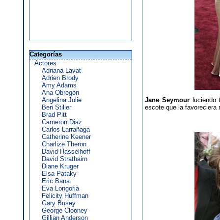
Categorías
Actores
Adriana Lavat
Adrien Brody
Amy Adams
Ana Obregón
Angelina Jolie
Jane Seymour
luciendo t
Ben Stiller
escote que la favoreciera
Brad Pitt
Cameron Diaz
Carlos Larrañaga
Catherine Keener
Charlize Theron
David Hasselhoff
David Strathairn
Diane Kruger
Elsa Pataky
Eric Bana
Eva Longoria
Felicity Huffman
Gary Busey
George Clooney
Gillian Anderson