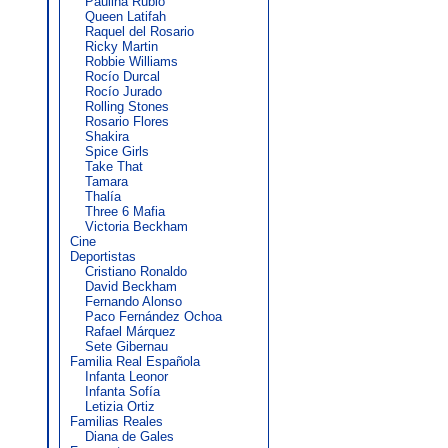
Paulina Rubio
Queen Latifah
Raquel del Rosario
Ricky Martin
Robbie Williams
Rocío Durcal
Rocío Jurado
Rolling Stones
Rosario Flores
Shakira
Spice Girls
Take That
Tamara
Thalía
Three 6 Mafia
Victoria Beckham
Cine
Deportistas
Cristiano Ronaldo
David Beckham
Fernando Alonso
Paco Fernández Ochoa
Rafael Márquez
Sete Gibernau
Familia Real Española
Infanta Leonor
Infanta Sofía
Letizia Ortiz
Familias Reales
Diana de Gales