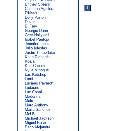
Britney Spears
1
Christina Aguilera
D'Nash
Dolly Parton
Dover
El Fary
Georgie Dann
Gery Hallywell
Isabel Pantoja
Jennifer Lopez
Julio Iglesias
Justin Timberlake
Keith Richards
Koala
Kurt Cobain
Kylie Minogue
Las Ketchup
Lordi
Luciano Pavarotti
Ludacris
Luz Casal
Madonna
Malú
Marc Anthony
Marta Sánchez
Mel B
Michael Jackson
Miguel Bosé
Paco Alejandre