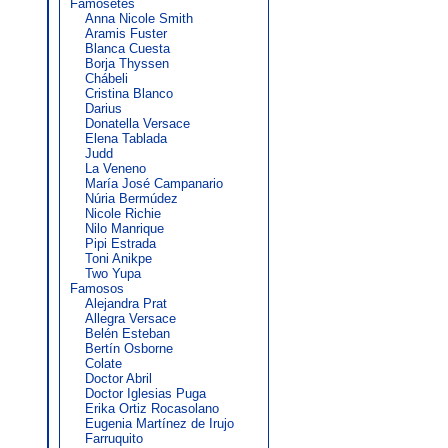
Famosetes
Anna Nicole Smith
Aramis Fuster
Blanca Cuesta
Borja Thyssen
Chábeli
Cristina Blanco
Darius
Donatella Versace
Elena Tablada
Judd
La Veneno
María José Campanario
Núria Bermúdez
Nicole Richie
Nilo Manrique
Pipi Estrada
Toni Anikpe
Two Yupa
Famosos
Alejandra Prat
Allegra Versace
Belén Esteban
Bertín Osborne
Colate
Doctor Abril
Doctor Iglesias Puga
Erika Ortiz Rocasolano
Eugenia Martínez de Irujo
Farruquito