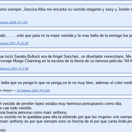
o siempre ,Jessica Alba me encanta su vestido elegante y sexy y Jenifer d
ctubre 2006 @ 7:55
odo………solo que para mi la mejor vestida y la mas bella de la entrega fue je
 enero 2007 @ 21:55
ue lució Sandra Bullock era de Angel Sanchez, un diseñador venezolano. Me r
rsonaje Margo Channing en la escena de la fiesta de su famosa pelicula “All 
 febrero 2007 @ 2:58
 bella que se ponga lo que se ponga,se le ve muy bien, ademas el color verd
nio Vargas —
14 febrero 2007 @ 4:06
l vestido de jennifer lopez estaba muy hermoso porsupuesto como ella.
le cae todo vestido.
 una buena persona como marc anthony.
su vestido no le quedaba para ella la entiendo por que las mujeres son siempre
 marc anthony es por que siempre sere un hincha de el por que canta lindo,pr
sto.