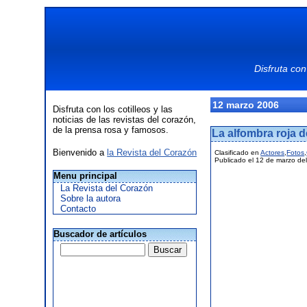
Disfruta con
12 marzo 2006
Disfruta con los cotilleos y las
noticias de las revistas del corazón,
de la prensa rosa y famosos.
La alfombra roja d
Bienvenido a
la Revista del Corazón
Clasificado en
Actores
,
Fotos
,
Publicado el 12 de marzo de
Menu principal
La Revista del Corazón
Sobre la autora
Contacto
Buscador de artículos