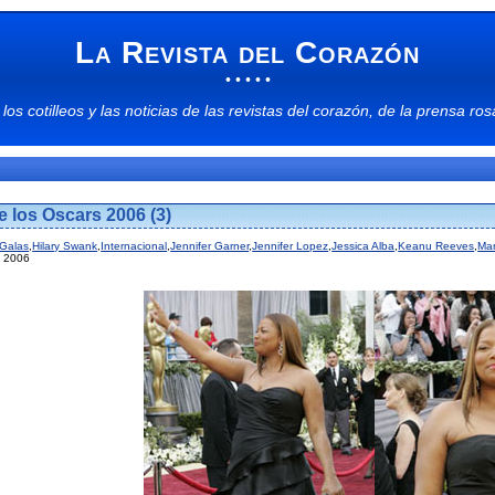
La Revista del Corazón
• • • • •
 los
cotilleos
y las
noticias
de las
revistas del corazón
, de la
prensa ros
e los Oscars 2006 (3)
Galas
,
Hilary Swank
,
Internacional
,
Jennifer Garner
,
Jennifer Lopez
,
Jessica Alba
,
Keanu Reeves
,
Mar
l 2006