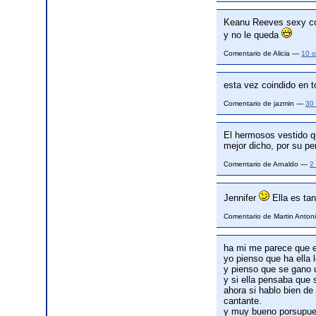
Keanu Reeves sexy com
y no le queda
Comentario de Alicia —
10 o
esta vez coindido en t
Comentario de jazmin —
30
El hermosos vestido q
mejor dicho, por su pe
Comentario de Arnaldo —
2
Jennifer
Ella es tan
Comentario de Martin Anto
ha mi me parece que e
yo pienso que ha ella 
y pienso que se gano
y si ella pensaba que 
ahora si hablo bien de
cantante.
y muy bueno porsupue