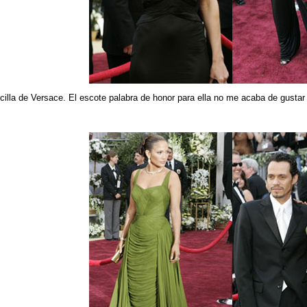
lla de Versace. El escote palabra de honor para ella no me acaba de gustar 