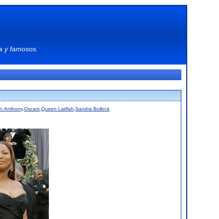
a
y
famosos
.
c Anthony
,
Oscars
,
Queen Latifah
,
Sandra Bullock