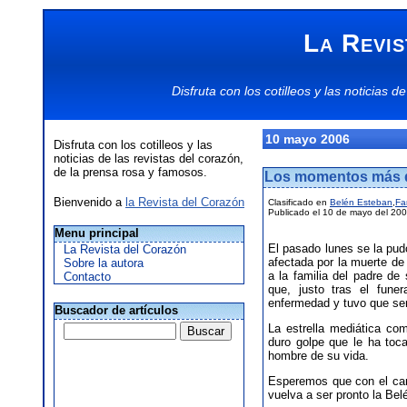
La Revis
Disfruta con los
cotilleos
y las
noticias
de
10 mayo 2006
Disfruta con los cotilleos y las
noticias de las revistas del corazón,
de la prensa rosa y famosos.
Los momentos más d
Bienvenido a
la Revista del Corazón
Clasificado en
Belén Esteban
,
Fa
Publicado el 10 de mayo del 20
Menu principal
El pasado lunes se la pu
La Revista del Corazón
afectada por la muerte de
Sobre la autora
a la familia del padre de
Contacto
que, justo tras el fune
enfermedad y tuvo que ser
Buscador de artículos
La estrella mediática co
duro golpe que le ha toc
hombre de su vida.
Esperemos que con el car
vuelva a ser pronto la Bel