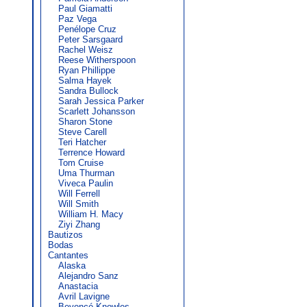
Paul Giamatti
Paz Vega
Penélope Cruz
Peter Sarsgaard
Rachel Weisz
Reese Witherspoon
Ryan Phillippe
Salma Hayek
Sandra Bullock
Sarah Jessica Parker
Scarlett Johansson
Sharon Stone
Steve Carell
Teri Hatcher
Terrence Howard
Tom Cruise
Uma Thurman
Viveca Paulin
Will Ferrell
Will Smith
William H. Macy
Ziyi Zhang
Bautizos
Bodas
Cantantes
Alaska
Alejandro Sanz
Anastacia
Avril Lavigne
Beyoncé Knowles