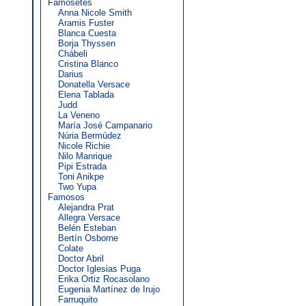
Famosetes
Anna Nicole Smith
Aramis Fuster
Blanca Cuesta
Borja Thyssen
Chábeli
Cristina Blanco
Darius
Donatella Versace
Elena Tablada
Judd
La Veneno
María José Campanario
Núria Bermúdez
Nicole Richie
Nilo Manrique
Pipi Estrada
Toni Anikpe
Two Yupa
Famosos
Alejandra Prat
Allegra Versace
Belén Esteban
Bertín Osborne
Colate
Doctor Abril
Doctor Iglesias Puga
Erika Ortiz Rocasolano
Eugenia Martínez de Irujo
Farruquito