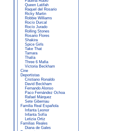
Paulina Rubio
Queen Latifah
Raquel del Rosario
Ricky Martin
Robbie Williams
Rocío Durcal
Rocío Jurado
Rolling Stones
Rosario Flores
Shakira
Spice Girls
Take That
Tamara
Thalía
Three 6 Mafia
Victoria Beckham
Cine
Deportistas
Cristiano Ronaldo
David Beckham
Fernando Alonso
Paco Fernández Ochoa
Rafael Márquez
Sete Gibernau
Familia Real Española
Infanta Leonor
Infanta Sofía
Letizia Ortiz
Familias Reales
Diana de Gales