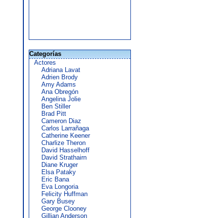
Categorías
Actores
Adriana Lavat
Adrien Brody
Amy Adams
Ana Obregón
Angelina Jolie
Ben Stiller
Brad Pitt
Cameron Diaz
Carlos Larrañaga
Catherine Keener
Charlize Theron
David Hasselhoff
David Strathairn
Diane Kruger
Elsa Pataky
Eric Bana
Eva Longoria
Felicity Huffman
Gary Busey
George Clooney
Gillian Anderson