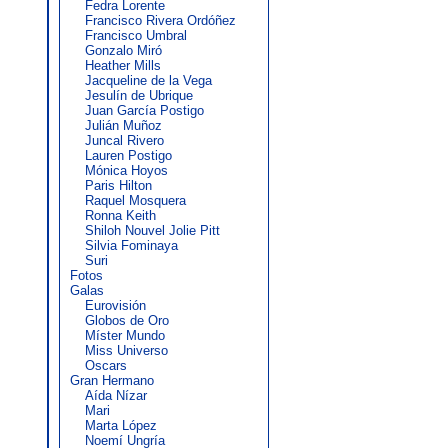
Fedra Lorente
Francisco Rivera Ordóñez
Francisco Umbral
Gonzalo Miró
Heather Mills
Jacqueline de la Vega
Jesulín de Ubrique
Juan García Postigo
Julián Muñoz
Juncal Rivero
Lauren Postigo
Mónica Hoyos
Paris Hilton
Raquel Mosquera
Ronna Keith
Shiloh Nouvel Jolie Pitt
Silvia Fominaya
Suri
Fotos
Galas
Eurovisión
Globos de Oro
Míster Mundo
Miss Universo
Oscars
Gran Hermano
Aída Nízar
Mari
Marta López
Noemí Ungría