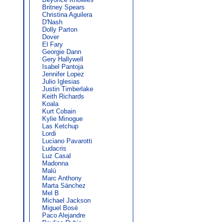
Britney Spears
Christina Aguilera
D'Nash
Dolly Parton
Dover
El Fary
Georgie Dann
Gery Hallywell
Isabel Pantoja
Jennifer Lopez
Julio Iglesias
Justin Timberlake
Keith Richards
Koala
Kurt Cobain
Kylie Minogue
Las Ketchup
Lordi
Luciano Pavarotti
Ludacris
Luz Casal
Madonna
Malú
Marc Anthony
Marta Sánchez
Mel B
Michael Jackson
Miguel Bosé
Paco Alejandre