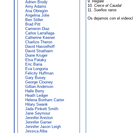
9.
Regalé
Adrien Brody
10.
Crece el Caudal
Amy Adams
11.
Sueños raros
Ana Obregón
Angelina Jolie
Os dejamos con el videoc
Ben Stiller
Brad Pitt
Cameron Diaz
Carlos Larrañaga
Catherine Keener
Charlize Theron
David Hasselhoff
David Strathairn
Diane Kruger
Elsa Pataky
Eric Bana
Eva Longoria
Felicity Huffman
Gary Busey
George Clooney
Gillian Anderson
Halle Berry
Heath Ledger
Helena Bonham Carter
Hilary Swank
Jada Pinkett Smith
Jane Seymour
Jennifer Aniston
Jennifer Garner
Jennifer Jason Leigh
Jessica Alba