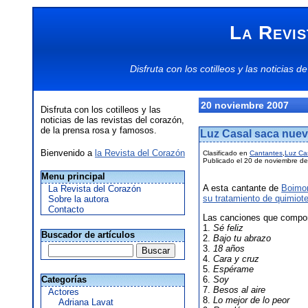
La Revis
Disfruta con los
cotilleos
y las
noticias
de
20 noviembre 2007
Disfruta con los cotilleos y las
noticias de las revistas del corazón,
de la prensa rosa y famosos.
Luz Casal saca nuev
Bienvenido a
la Revista del Corazón
Clasificado en
Cantantes
,
Luz Ca
Publicado el 20 de noviembre de
Menu principal
A esta cantante de
Boimo
La Revista del Corazón
su tratamiento de quimiote
Sobre la autora
Contacto
Las canciones que compon
1.
Sé feliz
Buscador de artículos
2.
Bajo tu abrazo
3.
18 años
4.
Cara y cruz
5.
Espérame
Categorías
6.
Soy
7.
Besos al aire
Actores
8.
Lo mejor de lo peor
Adriana Lavat