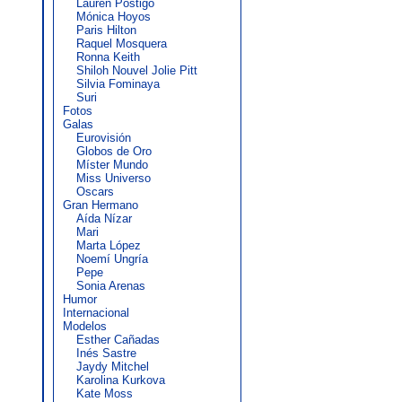
Lauren Postigo
Mónica Hoyos
Paris Hilton
Raquel Mosquera
Ronna Keith
Shiloh Nouvel Jolie Pitt
Silvia Fominaya
Suri
Fotos
Galas
Eurovisión
Globos de Oro
Míster Mundo
Miss Universo
Oscars
Gran Hermano
Aída Nízar
Mari
Marta López
Noemí Ungría
Pepe
Sonia Arenas
Humor
Internacional
Modelos
Esther Cañadas
Inés Sastre
Jaydy Mitchel
Karolina Kurkova
Kate Moss