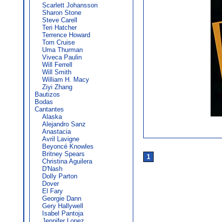
Scarlett Johansson
Sharon Stone
Steve Carell
Teri Hatcher
Terrence Howard
Tom Cruise
Uma Thurman
Viveca Paulin
Will Ferrell
Will Smith
William H. Macy
Ziyi Zhang
Bautizos
Bodas
Cantantes
Alaska
Alejandro Sanz
Anastacia
Avril Lavigne
Beyoncé Knowles
Britney Spears
1
Christina Aguilera
D'Nash
Dolly Parton
Dover
El Fary
Georgie Dann
Gery Hallywell
Isabel Pantoja
Jennifer Lopez