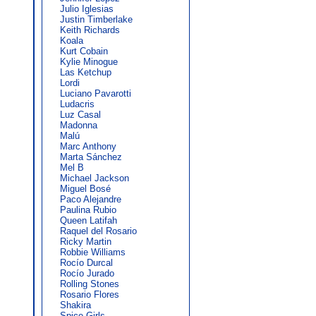
Julio Iglesias
Justin Timberlake
Keith Richards
Koala
Kurt Cobain
Kylie Minogue
Las Ketchup
Lordi
Luciano Pavarotti
Ludacris
Luz Casal
Madonna
Malú
Marc Anthony
Marta Sánchez
Mel B
Michael Jackson
Miguel Bosé
Paco Alejandre
Paulina Rubio
Queen Latifah
Raquel del Rosario
Ricky Martin
Robbie Williams
Rocío Durcal
Rocío Jurado
Rolling Stones
Rosario Flores
Shakira
Spice Girls