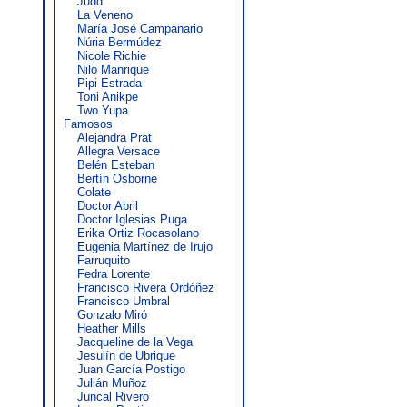
Judd
La Veneno
María José Campanario
Núria Bermúdez
Nicole Richie
Nilo Manrique
Pipi Estrada
Toni Anikpe
Two Yupa
Famosos
Alejandra Prat
Allegra Versace
Belén Esteban
Bertín Osborne
Colate
Doctor Abril
Doctor Iglesias Puga
Erika Ortiz Rocasolano
Eugenia Martínez de Irujo
Farruquito
Fedra Lorente
Francisco Rivera Ordóñez
Francisco Umbral
Gonzalo Miró
Heather Mills
Jacqueline de la Vega
Jesulín de Ubrique
Juan García Postigo
Julián Muñoz
Juncal Rivero