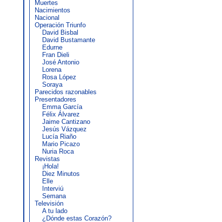
Muertes
Nacimientos
Nacional
Operación Triunfo
David Bisbal
David Bustamante
Edurne
Fran Dieli
José Antonio
Lorena
Rosa López
Soraya
Parecidos razonables
Presentadores
Emma García
Félix Álvarez
Jaime Cantizano
Jesús Vázquez
Lucía Riaño
Mario Picazo
Nuria Roca
Revistas
¡Hola!
Diez Minutos
Elle
Interviú
Semana
Televisión
A tu lado
¿Dónde estas Corazón?