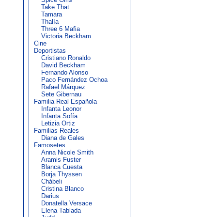
Take That
Tamara
Thalía
Three 6 Mafia
Victoria Beckham
Cine
Deportistas
Cristiano Ronaldo
David Beckham
Fernando Alonso
Paco Fernández Ochoa
Rafael Márquez
Sete Gibernau
Familia Real Española
Infanta Leonor
Infanta Sofía
Letizia Ortiz
Familias Reales
Diana de Gales
Famosetes
Anna Nicole Smith
Aramis Fuster
Blanca Cuesta
Borja Thyssen
Chábeli
Cristina Blanco
Darius
Donatella Versace
Elena Tablada