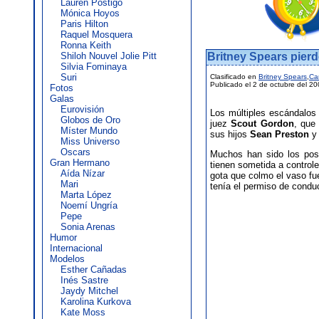
Lauren Postigo
Mónica Hoyos
Paris Hilton
Raquel Mosquera
Ronna Keith
Shiloh Nouvel Jolie Pitt
Britney Spears pierd
Silvia Fominaya
Suri
Clasificado en
Britney Spears
,
Ca
Publicado el 2 de octubre del 2
Fotos
Galas
Eurovisión
Los múltiples escándalos 
Globos de Oro
juez
Scout Gordon
, que
Míster Mundo
sus hijos
Sean Preston
Miss Universo
Oscars
Muchos han sido los posi
Gran Hermano
tienen sometida a controle
Aída Nízar
gota que colmo el vaso f
Mari
tenía el permiso de conduc
Marta López
Noemí Ungría
Pepe
Sonia Arenas
Humor
Internacional
Modelos
Esther Cañadas
Inés Sastre
Jaydy Mitchel
Karolina Kurkova
Kate Moss