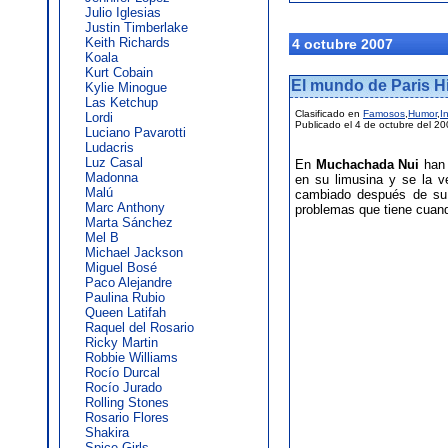
Julio Iglesias
Justin Timberlake
Keith Richards
4 octubre 2007
Koala
Kurt Cobain
El mundo de Paris Hi
Kylie Minogue
Las Ketchup
Clasificado en
Famosos
,
Humor
,
I
Lordi
Publicado el 4 de octubre del 2
Luciano Pavarotti
Ludacris
Luz Casal
En
Muchachada Nui
han 
Madonna
en su limusina y se la v
Malú
cambiado después de su 
Marc Anthony
problemas que tiene cuand
Marta Sánchez
Mel B
Michael Jackson
Miguel Bosé
Paco Alejandre
Paulina Rubio
Queen Latifah
Raquel del Rosario
Ricky Martin
Robbie Williams
Rocío Durcal
Rocío Jurado
Rolling Stones
Rosario Flores
Shakira
Spice Girls