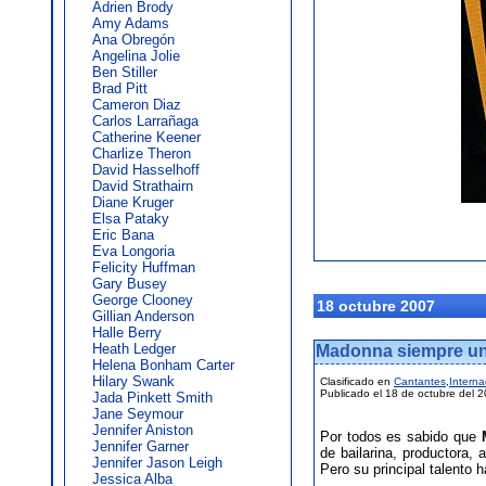
Adrien Brody
Amy Adams
Ana Obregón
Angelina Jolie
Ben Stiller
Brad Pitt
Cameron Diaz
Carlos Larrañaga
Catherine Keener
Charlize Theron
David Hasselhoff
David Strathairn
Diane Kruger
Elsa Pataky
Eric Bana
Eva Longoria
Felicity Huffman
Gary Busey
George Clooney
18 octubre 2007
Gillian Anderson
Halle Berry
Heath Ledger
Madonna siempre un
Helena Bonham Carter
Hilary Swank
Clasificado en
Cantantes
,
Interna
Publicado el 18 de octubre del 
Jada Pinkett Smith
Jane Seymour
Jennifer Aniston
Por todos es sabido que
Jennifer Garner
de bailarina, productora, 
Jennifer Jason Leigh
Pero su principal talento 
Jessica Alba