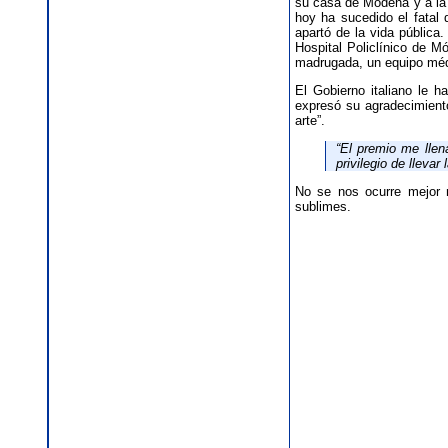
su casa de Módena y a la 
hoy ha sucedido el fatal 
apartó de la vida pública
Hospital Policlínico de 
madrugada, un equipo médi
El Gobierno italiano le 
expresó su agradecimient
arte”.
“El premio me llena
privilegio de llevar
No se nos ocurre mejor 
sublimes.