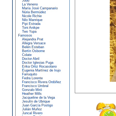
Judd
La Veneno
María José Campanario
Núria Bermúdez
Nicole Richie
Nilo Manrique
Pipi Estrada
Toni Anikpe
Two Yupa
Famosos
Alejandra Prat
Allegra Versace
Belén Esteban
Bertín Osborne
Colate
Doctor Abril
Doctor Iglesias Puga
Erika Ortiz Rocasolano
Eugenia Martínez de Irujo
Farruquito
Fedra Lorente
Francisco Rivera Ordóñez
Francisco Umbral
Gonzalo Miró
Heather Mills
Jacqueline de la Vega
Jesulín de Ubrique
Juan García Postigo
Julián Muñoz
Juncal Rivero