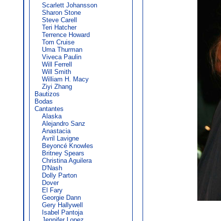
Scarlett Johansson
Sharon Stone
Steve Carell
Teri Hatcher
Terrence Howard
Tom Cruise
Uma Thurman
Viveca Paulin
Will Ferrell
Will Smith
William H. Macy
Ziyi Zhang
Bautizos
Bodas
Cantantes
Alaska
Alejandro Sanz
Anastacia
Avril Lavigne
Beyoncé Knowles
Britney Spears
Christina Aguilera
D'Nash
Dolly Parton
Dover
El Fary
Georgie Dann
Gery Hallywell
Isabel Pantoja
Jennifer Lopez