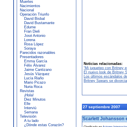
Muertes
Nacimientos
Nacional
Operación Triunfo
David Bisbal
David Bustamante
Edurne
Fran Dieli
José Antonio
Lorena
Rosa López
Soraya
Parecidos razonables
Presentadores
Emma García
Noticias relacionadas:
Félix Álvarez
“Mi jugueteo con Britney e
Jaime Cantizano
El nuevo look de Britney 
Jesús Vázquez
Los últimos escándalos de
Lucía Riaño
Britney Spears se divorci
Mario Picazo
Nuria Roca
Revistas
¡Hola!
Diez Minutos
Elle
27 septiembre 2007
Interviú
Semana
Televisión
Scarlett Johansson e
A tu lado
¿Dónde estas Corazón?
Clasificado en
Actores
,
Internacio