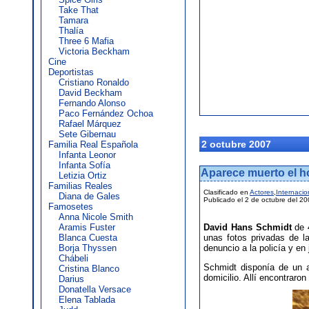
Take That
Tamara
Thalía
Three 6 Mafia
Victoria Beckham
Cine
Deportistas
Cristiano Ronaldo
David Beckham
Fernando Alonso
Paco Fernández Ochoa
Rafael Márquez
Sete Gibernau
2 octubre 2007
Familia Real Española
Infanta Leonor
Infanta Sofía
Aparece muerto el h
Letizia Ortiz
Familias Reales
Clasificado en
Actores
,
Internacio
Diana de Gales
Publicado el 2 de octubre del 2
Famosetes
Anna Nicole Smith
Aramis Fuster
David Hans Schmidt
de 4
Blanca Cuesta
unas fotos privadas de 
Borja Thyssen
denuncio a la policía y en j
Chábeli
Schmidt disponía de un a
Cristina Blanco
domicilio. Allí encontraro
Darius
Donatella Versace
Elena Tablada