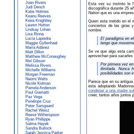
Joan Rivers
Esta vez su instinto le
Judi Dench
discográfica durante 25 a
Katie Holmes
Nation
que es una empresa 
Keanu Reeves
Keira Knightley
Quien esta metido en el 
Lauren Hutton
conciertos de las giras
Lindsay Lohan
nombre.
Lisa Rinna
Lucía Lapiedra
El paradigma en e
Maggie Gyllenhaal
tengo que moverme
María Adánez
Se ve que algo esta camb
Matt Dillon
aprovechan para sacarles 
Matthew McConaughey
Mel Gibson
Por primera vez en
Melissa Rivers
ilimitada. Nunca 
Michelle Williams
posibilidades son in
Morgan Freeman
Naomi Watts
Parece que en su antigua
Nicole Kidman
esta adoptando Madonna 
Pamela Anderson
condenar a una madre sol
Paul Giamatti
creer, tantos años juntos 
Paz Vega
Penélope Cruz
Peter Sarsgaard
Rachel Weisz
Reese Witherspoon
Ryan Phillippe
Salma Hayek
Sandra Bullock
Sarah Jessica Parker