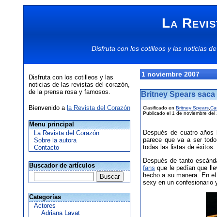
La Revis
Disfruta con los
cotilleos
y las
noticias
de
1 noviembre 2007
Disfruta con los cotilleos y las
noticias de las revistas del corazón,
de la prensa rosa y famosos.
Britney Spears saca 
Bienvenido a
la Revista del Corazón
Clasificado en
Britney Spears
,
Ca
Publicado el 1 de noviembre del
Menu principal
Después de cuatro años
La Revista del Corazón
parece que va a ser todo
Sobre la autora
todas las listas de éxitos.
Contacto
Después de tanto escánda
Buscador de artículos
fans
que le pedían que lle
hecho a su manera. En el l
sexy en un confesionario y
Categorías
Actores
Adriana Lavat