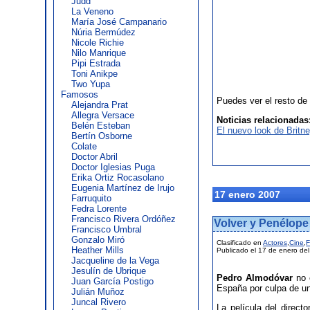
Judd
La Veneno
María José Campanario
Núria Bermúdez
Nicole Richie
Nilo Manrique
Pipi Estrada
Toni Anikpe
Two Yupa
Famosos
Puedes ver el resto de
Alejandra Prat
Allegra Versace
Noticias relacionadas
Belén Esteban
El nuevo look de Britn
Bertín Osborne
Colate
Doctor Abril
Doctor Iglesias Puga
Erika Ortiz Rocasolano
Eugenia Martínez de Irujo
17 enero 2007
Farruquito
Fedra Lorente
Francisco Rivera Ordóñez
Volver y Penélope
Francisco Umbral
Gonzalo Miró
Clasificado en
Actores
,
Cine
,
F
Heather Mills
Publicado el 17 de enero de
Jacqueline de la Vega
Jesulín de Ubrique
Pedro Almodóvar
no 
Juan García Postigo
España por culpa de un 
Julián Muñoz
Juncal Rivero
La película del direc