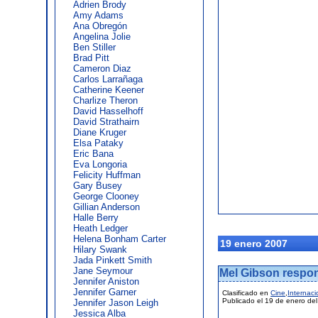
Adrien Brody
Amy Adams
Ana Obregón
Angelina Jolie
Ben Stiller
Brad Pitt
Cameron Diaz
Carlos Larrañaga
Catherine Keener
Charlize Theron
David Hasselhoff
David Strathairn
Diane Kruger
Elsa Pataky
Eric Bana
Eva Longoria
Felicity Huffman
Gary Busey
George Clooney
Gillian Anderson
Halle Berry
Heath Ledger
Helena Bonham Carter
19 enero 2007
Hilary Swank
Jada Pinkett Smith
Jane Seymour
Mel Gibson respond
Jennifer Aniston
Jennifer Garner
Clasificado en
Cine
,
Internaci
Publicado el 19 de enero de
Jennifer Jason Leigh
Jessica Alba