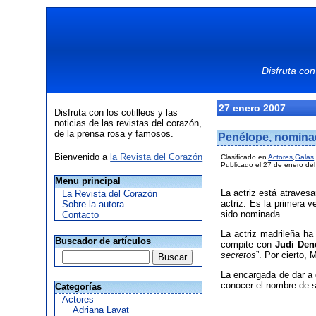
Disfruta con
27 enero 2007
Disfruta con los cotilleos y las
noticias de las revistas del corazón,
de la prensa rosa y famosos.
Penélope, nomina
Bienvenido a
la Revista del Corazón
Clasificado en
Actores
,
Galas
Publicado el 27 de enero de
Menu principal
La actriz está atraves
La Revista del Corazón
actriz. Es la primera 
Sobre la autora
sido nominada.
Contacto
La actriz madrileña h
Buscador de artículos
compite con
Judi De
secretos
”. Por cierto,
La encargada de dar a
conocer el nombre de s
Categorías
Actores
Adriana Lavat