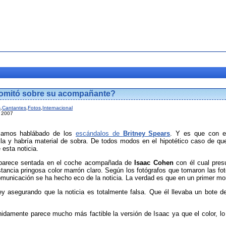
vomitó sobre su acompañante?
s
,
Cantantes
,
Fotos
,
Internacional
l 2007
biamos hablábado de los
escándalos de
Britney Spears
. Y es que con el
la y habría material de sobra. De todos modos en el hipotético caso de qu
 esta noticia.
 aparece sentada en el coche acompañada de
Isaac Cohen
con él cual pre
ncia pringosa color marrón claro. Según los fotógrafos que tomaron las fot
unicación se ha hecho eco de la noticia. La verdad es que en un primer mome
ey asegurando que la noticia es totalmente falsa. Que él llevaba un bote d
nidamente parece mucho más factible la versión de Isaac ya que el color, lo