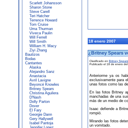
Scarlett Johansson
Sharon Stone
Steve Carell
Teri Hatcher
Terrence Howard
Tom Cruise
Uma Thurman
Viveca Paulin
Will Ferrell
18 enero 2007
Will Smith
William H. Macy
Ziyi Zhang
¿Britney Spears 
Bautizos
Bodas
Clasificado en
Britney Spear
Cantantes
Publicado el 18 de enero de
Alaska
Alejandro Sanz
Anteriorme ya os ha
Anastacia
exclusivamente para el
Avril Lavigne
unas fotos como las de
Beyoncé Knowles
Britney Spears
En las fotos Britney
Christina Aguilera
manchadas de una susta
D'Nash
más de un medio de com
Dolly Parton
Dover
Isaac defiende a Britn
El Fary
rompió.
Georgie Dann
Gery Hallywell
Mirando las fotos dete
Isabel Pantoja
un vomitado.
Jennifer Lopez