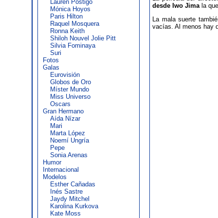
Lauren Postigo
desde Iwo Jima
la que
Mónica Hoyos
Paris Hilton
La mala suerte tambi
Raquel Mosquera
vacías. Al menos hay 
Ronna Keith
Shiloh Nouvel Jolie Pitt
Silvia Fominaya
Suri
Fotos
Galas
Eurovisión
Globos de Oro
Míster Mundo
Miss Universo
Oscars
Gran Hermano
Aída Nízar
Mari
Marta López
Noemí Ungría
Pepe
Sonia Arenas
Humor
Internacional
Modelos
Esther Cañadas
Inés Sastre
Jaydy Mitchel
Karolina Kurkova
Kate Moss