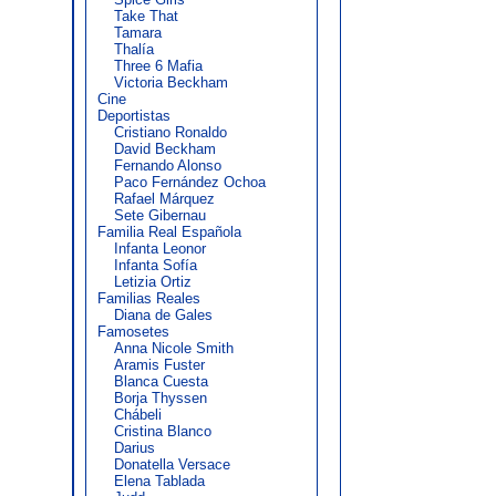
Take That
Tamara
Thalía
Three 6 Mafia
Victoria Beckham
Cine
Deportistas
Cristiano Ronaldo
David Beckham
Fernando Alonso
Paco Fernández Ochoa
Rafael Márquez
Sete Gibernau
Familia Real Española
Infanta Leonor
Infanta Sofía
Letizia Ortiz
Familias Reales
Diana de Gales
Famosetes
Anna Nicole Smith
Aramis Fuster
Blanca Cuesta
Borja Thyssen
Chábeli
Cristina Blanco
Darius
Donatella Versace
Elena Tablada