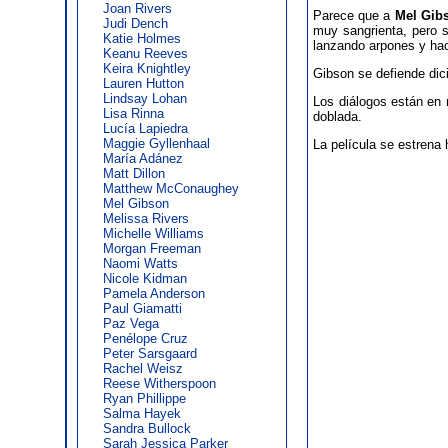
Joan Rivers
Parece que a
Mel Gib
Judi Dench
muy sangrienta, pero s
Katie Holmes
lanzando arpones y hac
Keanu Reeves
Keira Knightley
Gibson se defiende dici
Lauren Hutton
Lindsay Lohan
Los diálogos están en 
Lisa Rinna
doblada.
Lucía Lapiedra
Maggie Gyllenhaal
La película se estrena 
María Adánez
Matt Dillon
Matthew McConaughey
Mel Gibson
Melissa Rivers
Michelle Williams
Morgan Freeman
Naomi Watts
Nicole Kidman
Pamela Anderson
Paul Giamatti
Paz Vega
Penélope Cruz
Peter Sarsgaard
Rachel Weisz
Reese Witherspoon
Ryan Phillippe
Salma Hayek
Sandra Bullock
Sarah Jessica Parker