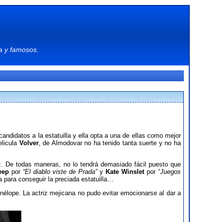
a
y
famosos
.
ndidatos a la estatuilla y ella opta a una de ellas como mejor
elicula
Volver
, de Almodovar no ha tenido tanta suerte y no ha
z. De todas maneras, no lo tendrá demasiado fácil puesto que
reep
por
“El diablo viste de Prada”
y
Kate Winslet
por “
Juegos
la para conseguir la preciada estatuilla…
élope. La actriz mejicana no pudo evitar emocionarse al dar a