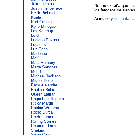
Julio Iglesias
No me extraña que cada
Justin Timberlake
los famosos se siente
Keith Richards
Koala
Animaos y
comentar
cu
Kurt Cobain
Kylie Minogue
Las Ketchup
Lordi
Luciano Pavarotti
Ludacris
Luz Casal
Madonna
Malú
Marc Anthony
Marta Sánchez
Mel B
Michael Jackson
Miguel Bosé
Paco Alejandre
Paulina Rubio
Queen Latifah
Raquel del Rosario
Ricky Martin
Robbie Williams
Rocío Durcal
Rocío Jurado
Rolling Stones
Rosario Flores
Shakira
Spice Girls