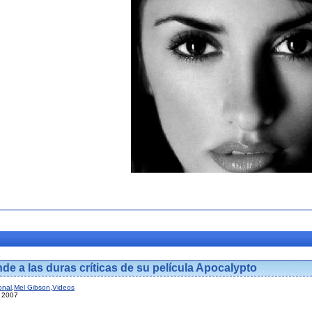
e a las duras críticas de su película Apocalypto
onal
,
Mel Gibson
,
Videos
l 2007