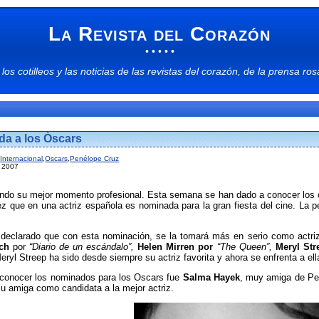
La Revista del Corazón
• • • • •
 los
cotilleos
y las
noticias
de las
revistas del corazón
, de la
prensa ros
da a los Óscars
,
Internacional
,
Oscars
,
Penélope Cruz
l 2007
ando su mejor momento profesional. Esta semana se han dado a conocer los ca
vez que en una actriz española es nominada para la gran fiesta del cine. La p
a declarado que con esta nominación, se la tomará más en serio como actri
nch
por
“Diario de un escándalo”,
Helen Mirren por
“The Queen”,
Meryl St
 Meryl Streep ha sido desde siempre su actriz favorita y ahora se enfrenta a el
 conocer los nominados para los Oscars fue
Salma Hayek
, muy amiga de Pen
u amiga como candidata a la mejor actriz.