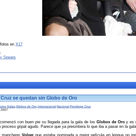
 fotos en
X17
:
ey Spears
 Cruz se quedan sin Globo de Oro
otos
,
Galas
,
Globos de Oro
,
Internacional
,
Nacional
,
Penélope Cruz
l 2007
comenzó con buen pie su llegada para la gala de los
Globos de Oro
y es 
proceso gripal agudo. Parece que ya presintiera lo que iba a pasar en la gala
tor manchego
Volver
que estaba nominada a mejor película en lengua no ingl