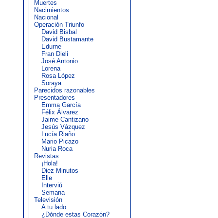
Muertes
Nacimientos
Nacional
Operación Triunfo
David Bisbal
David Bustamante
Edurne
Fran Dieli
José Antonio
Lorena
Rosa López
Soraya
Parecidos razonables
Presentadores
Emma García
Félix Álvarez
Jaime Cantizano
Jesús Vázquez
Lucía Riaño
Mario Picazo
Nuria Roca
Revistas
¡Hola!
Diez Minutos
Elle
Interviú
Semana
Televisión
A tu lado
¿Dónde estas Corazón?