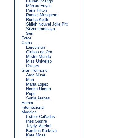
Lauren Postigo
Mónica Hoyos
Paris Hilton
Raquel Mosquera
Ronna Keith
Shiloh Nouvel Jolie Pitt
Silvia Fominaya
Suri
Fotos
Galas
Eurovisión
Globos de Oro
Míster Mundo
Miss Universo
Oscars
Gran Hermano
Aída Nízar
Mari
Marta López
Noemí Ungría
Pepe
Sonia Arenas
Humor
Internacional
Modelos
Esther Cañadas
Inés Sastre
Jaydy Mitchel
Karolina Kurkova
Kate Moss