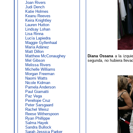
Joan Rivers
Judi Dench
Katie Holmes
Keanu Reeves
Keira Knightley
Lauren Hutton
Lindsay Lohan
Lisa Rinna
Lucía Lapiedra
Maggie Gyllenhaal
María Adánez
Matt Dillon
Matthew McConaughey
Diana Ossana
a la izqui
Mel Gibson
segunda, no hubiera llevad
Melissa Rivers
Michelle Williams
Morgan Freeman
Naomi Watts
Nicole Kidman
Pamela Anderson
Paul Giamatti
Paz Vega
Penélope Cruz
Peter Sarsgaard
Rachel Weisz
Reese Witherspoon
Ryan Phillippe
Salma Hayek
Sandra Bullock
Sarah Jessica Parker