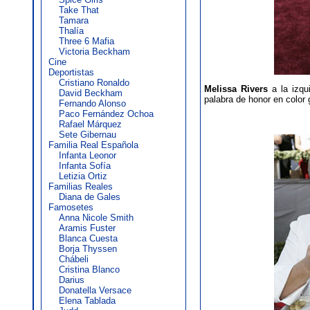
Take That
Tamara
Thalía
Three 6 Mafia
Victoria Beckham
Cine
Deportistas
Cristiano Ronaldo
Melissa Rivers
a la izqu
David Beckham
palabra de honor en color g
Fernando Alonso
Paco Fernández Ochoa
Rafael Márquez
Sete Gibernau
Familia Real Española
Infanta Leonor
Infanta Sofía
Letizia Ortiz
Familias Reales
Diana de Gales
Famosetes
Anna Nicole Smith
Aramis Fuster
Blanca Cuesta
Borja Thyssen
Chábeli
Cristina Blanco
Darius
Donatella Versace
Elena Tablada