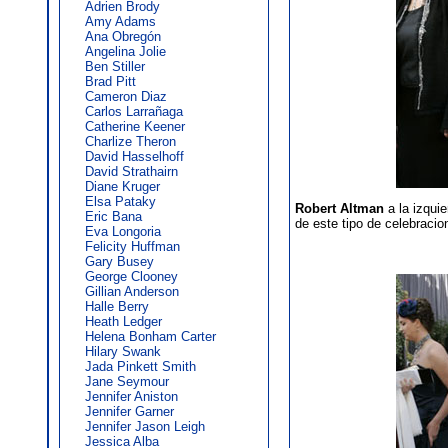
Adrien Brody
Amy Adams
Ana Obregón
Angelina Jolie
Ben Stiller
Brad Pitt
Cameron Diaz
Carlos Larrañaga
Catherine Keener
Charlize Theron
David Hasselhoff
David Strathairn
Diane Kruger
Elsa Pataky
Robert Altman
a la izqui
Eric Bana
de este tipo de celebracio
Eva Longoria
Felicity Huffman
Gary Busey
George Clooney
Gillian Anderson
Halle Berry
Heath Ledger
Helena Bonham Carter
Hilary Swank
Jada Pinkett Smith
Jane Seymour
Jennifer Aniston
Jennifer Garner
Jennifer Jason Leigh
Jessica Alba