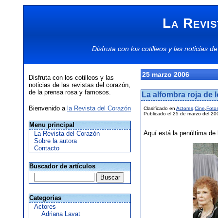
La Revis
Disfruta con los
cotilleos
y las
noticias
de
25 marzo 2006
Disfruta con los cotilleos y las
noticias de las revistas del corazón,
de la prensa rosa y famosos.
La alfombra roja de 
Bienvenido a
la Revista del Corazón
Clasificado en
Actores
,
Cine
,
Foto
Publicado el 25 de marzo del 20
Menu principal
Aquí está la penúltima de 
La Revista del Corazón
Sobre la autora
Contacto
Buscador de artículos
Categorías
Actores
Adriana Lavat