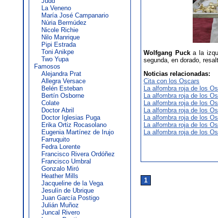
Judd
La Veneno
María José Campanario
Núria Bermúdez
Nicole Richie
Nilo Manrique
Pipi Estrada
Toni Anikpe
Wolfgang Puck
a la izq
Two Yupa
segunda, en dorado, resalt
Famosos
Alejandra Prat
Noticias relacionadas:
Allegra Versace
Cita con los Oscars
Belén Esteban
La alfombra roja de los Os
Bertín Osborne
La alfombra roja de los Os
Colate
La alfombra roja de los Os
Doctor Abril
La alfombra roja de los Os
Doctor Iglesias Puga
La alfombra roja de los Os
Erika Ortiz Rocasolano
La alfombra roja de los Os
Eugenia Martínez de Irujo
La alfombra roja de los Os
Farruquito
Fedra Lorente
Francisco Rivera Ordóñez
Francisco Umbral
Gonzalo Miró
Heather Mills
1
Jacqueline de la Vega
Jesulín de Ubrique
Juan García Postigo
Julián Muñoz
Juncal Rivero