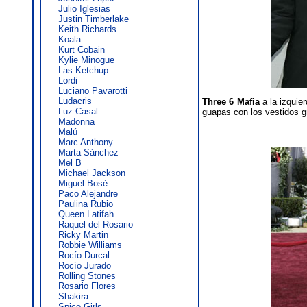
Julio Iglesias
Justin Timberlake
Keith Richards
Koala
Kurt Cobain
Kylie Minogue
Las Ketchup
Lordi
Luciano Pavarotti
Ludacris
Three 6 Mafia
a la izquie
Luz Casal
guapas con los vestidos g
Madonna
Malú
Marc Anthony
Marta Sánchez
Mel B
Michael Jackson
Miguel Bosé
Paco Alejandre
Paulina Rubio
Queen Latifah
Raquel del Rosario
Ricky Martin
Robbie Williams
Rocío Durcal
Rocío Jurado
Rolling Stones
Rosario Flores
Shakira
Spice Girls