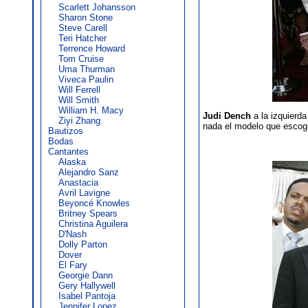
Scarlett Johansson
Sharon Stone
Steve Carell
Teri Hatcher
Terrence Howard
Tom Cruise
Uma Thurman
Viveca Paulin
Will Ferrell
Will Smith
William H. Macy
Judi Dench
a la izquierd
Ziyi Zhang
nada el modelo que escogi
Bautizos
Bodas
Cantantes
Alaska
Alejandro Sanz
Anastacia
Avril Lavigne
Beyoncé Knowles
Britney Spears
Christina Aguilera
D'Nash
Dolly Parton
Dover
El Fary
Georgie Dann
Gery Hallywell
Isabel Pantoja
Jennifer Lopez