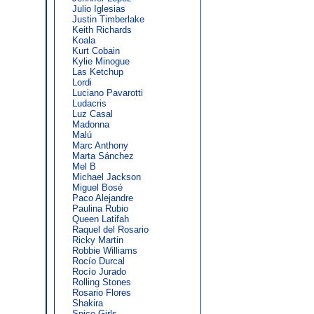
Julio Iglesias
Justin Timberlake
Keith Richards
Koala
Kurt Cobain
Kylie Minogue
Las Ketchup
Lordi
Luciano Pavarotti
Ludacris
Luz Casal
Madonna
Malú
Marc Anthony
Marta Sánchez
Mel B
Michael Jackson
Miguel Bosé
Paco Alejandre
Paulina Rubio
Queen Latifah
Raquel del Rosario
Ricky Martin
Robbie Williams
Rocío Durcal
Rocío Jurado
Rolling Stones
Rosario Flores
Shakira
Spice Girls