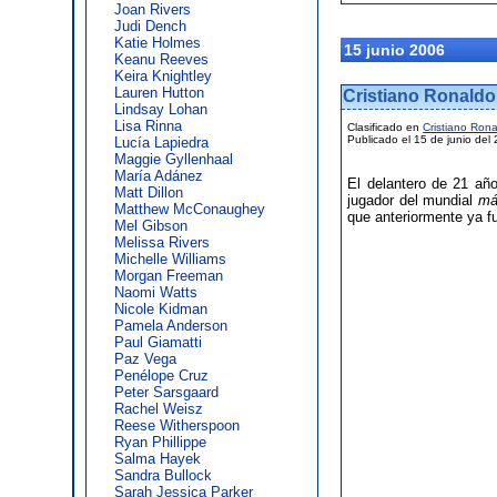
Joan Rivers
Judi Dench
Katie Holmes
15 junio 2006
Keanu Reeves
Keira Knightley
Lauren Hutton
Cristiano Ronaldo
Lindsay Lohan
Lisa Rinna
Clasificado en
Cristiano Ron
Publicado el 15 de junio del
Lucía Lapiedra
Maggie Gyllenhaal
María Adánez
El delantero de 21 añ
Matt Dillon
jugador del mundial
má
Matthew McConaughey
que anteriormente ya f
Mel Gibson
Melissa Rivers
Michelle Williams
Morgan Freeman
Naomi Watts
Nicole Kidman
Pamela Anderson
Paul Giamatti
Paz Vega
Penélope Cruz
Peter Sarsgaard
Rachel Weisz
Reese Witherspoon
Ryan Phillippe
Salma Hayek
Sandra Bullock
Sarah Jessica Parker