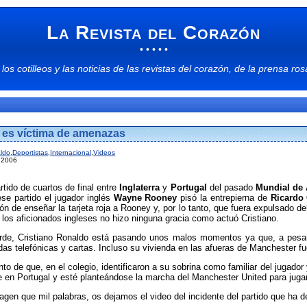
La Revista del Corazón
• • • • •
 los
cotilleos
y las
noticias
de las
revistas del corazón
, de la
prensa ros
 es víctima de amenazas
aldo
,
Deportistas
,
Internacional
,
Videos
l 2006
tido de cuartos de final entre
Inglaterra
y
Portugal
del pasado
Mundial de
ese partido el jugador inglés
Wayne Rooney
pisó la entrepierna de
Ricardo
sión de enseñar la tarjeta roja a Rooney y, por lo tanto, que fuera expulsado 
 los aficionados ingleses no hizo ninguna gracia como actuó Cristiano.
rde, Cristiano Ronaldo está pasando unos malos momentos ya que, a pesa
as telefónicas y cartas. Incluso su vivienda en las afueras de Manchester fue
unto de que, en el colegio, identificaron a su sobrina como familiar del jugado
e en Portugal y esté planteándose la marcha del Manchester United para juga
en que mil palabras, os dejamos el video del incidente del partido que ha