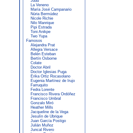
Judd
La Veneno
María José Campanario
Núria Bermúdez
Nicole Richie
Nilo Manrique
Pipi Estrada
Toni Anikpe
Two Yupa
Famosos
Alejandra Prat
Allegra Versace
Belén Esteban
Bertín Osborne
Colate
Doctor Abril
Doctor Iglesias Puga
Erika Ortiz Rocasolano
Eugenia Martínez de Irujo
Farruquito
Fedra Lorente
Francisco Rivera Ordóñez
Francisco Umbral
Gonzalo Miró
Heather Mills
Jacqueline de la Vega
Jesulín de Ubrique
Juan García Postigo
Julián Muñoz
Juncal Rivero