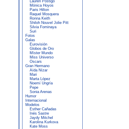
Lauren Postigo
Mónica Hoyos
Paris Hilton
Raquel Mosquera
Ronna Keith
Shiloh Nouvel Jolie Pitt
Silvia Fominaya
Suri
Fotos
Galas
Eurovisión
Globos de Oro
Míster Mundo
Miss Universo
Oscars
Gran Hermano
Aída Nízar
Mari
Marta López
Noemí Ungría
Pepe
Sonia Arenas
Humor
Internacional
Modelos
Esther Cañadas
Inés Sastre
Jaydy Mitchel
Karolina Kurkova
Kate Moss