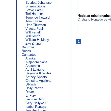
Scarlett Johansson
Sharon Stone
Steve Carell
Teri Hatcher
Noticias relacionadas
Terrence Howard
Cristiano Ronaldo es 
Tom Cruise
Uma Thurman
Viveca Paulin
Will Ferrell
Will Smith
William H. Macy
1
Ziyi Zhang
Bautizos
Bodas
Cantantes
Alaska
Alejandro Sanz
Anastacia
Avril Lavigne
Beyoncé Knowles
Britney Spears
Christina Aguilera
D'Nash
Dolly Parton
Dover
El Fary
Georgie Dann
Gery Hallywell
Isabel Pantoja
Jennifer Lopez