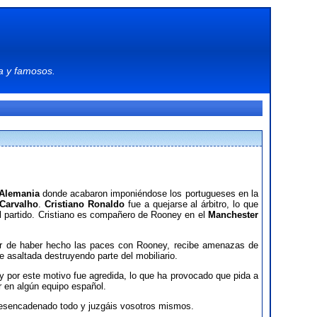
a
y
famosos
.
 Alemania
donde acabaron imponiéndose los portugueses en la
 Carvalho
.
Cristiano Ronaldo
fue a quejarse al árbitro, lo que
del partido. Cristiano es compañero de Rooney en el
Manchester
r de haber hecho las paces con Rooney, recibe amenazas de
 asaltada destruyendo parte del mobiliario.
r y por este motivo fue agredida, lo que ha provocado que pida a
r en algún equipo español.
 desencadenado todo y juzgáis vosotros mismos.