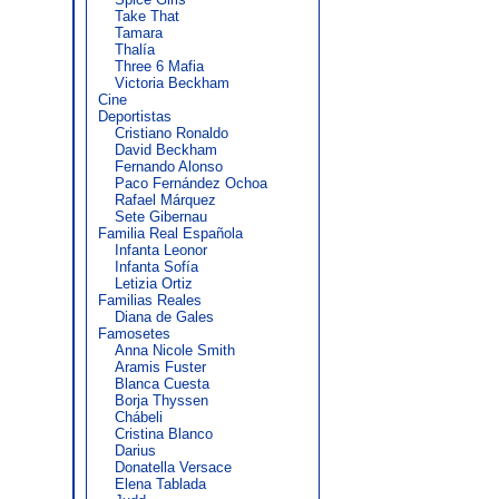
Take That
Tamara
Thalía
Three 6 Mafia
Victoria Beckham
Cine
Deportistas
Cristiano Ronaldo
David Beckham
Fernando Alonso
Paco Fernández Ochoa
Rafael Márquez
Sete Gibernau
Familia Real Española
Infanta Leonor
Infanta Sofía
Letizia Ortiz
Familias Reales
Diana de Gales
Famosetes
Anna Nicole Smith
Aramis Fuster
Blanca Cuesta
Borja Thyssen
Chábeli
Cristina Blanco
Darius
Donatella Versace
Elena Tablada