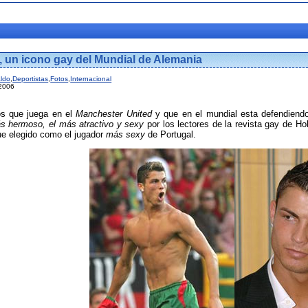
, un icono gay del Mundial de Alemania
aldo
,
Deportistas
,
Fotos
,
Internacional
 2006
os que juega en el
Manchester United
y que en el mundial esta defendiendo
s hermoso, el más atractivo y sexy
por los lectores de la revista gay de H
ue elegido como el jugador
más sexy
de Portugal.