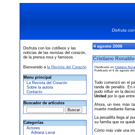
Disfruta con
4 agosto 2006
Disfruta con los cotilleos y las
noticias de las revistas del corazón,
de la prensa rosa y famosos.
Cristiano Ronaldo
Bienvenido a
la Revista del Corazón
Clasificado en
Cristiano Ron
Publicado el 4 de agosto de
Menu principal
Todo comenzó en el par
La Revista del Corazón
tanda de penaltis. En 
Sobre la autora
pudo influir en la deci
Contacto
United
por lo que entre
Buscador de artículos
Ahora, un mes más ta
muerte mediante llamad
La pesadilla llega al p
su familia que se qued
Categorías
Actores
Cómo más vale una imag
Adriana Lavat