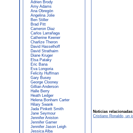
Adrien Brody
Amy Adams
Ana Obregón
Angelina Jolie
Ben Stiller
Brad Pitt
Cameron Diaz
Carlos Larrañaga
Catherine Keener
Charlize Theron
David Hasselhoff
David Strathairn
Diane Kruger
Elsa Pataky
Eric Bana
Eva Longoria
Felicity Huffman
Gary Busey
George Clooney
Gillian Anderson
Halle Berry
Heath Ledger
Helena Bonham Carter
Hilary Swank
Jada Pinkett Smith
Noticias relacionadas
Jane Seymour
Cristiano Ronaldo, un 
Jennifer Aniston
Jennifer Garner
Jennifer Jason Leigh
Jessica Alba