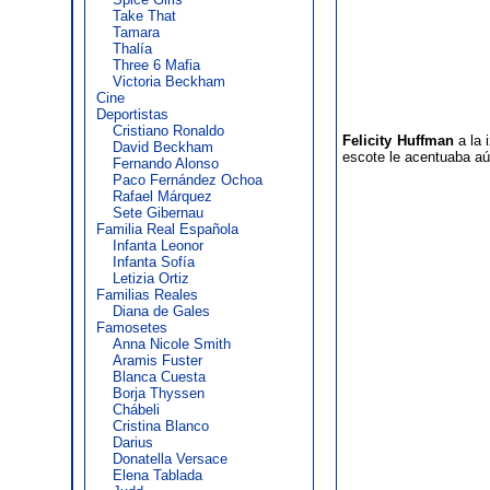
Take That
Tamara
Thalía
Three 6 Mafia
Victoria Beckham
Cine
Deportistas
Cristiano Ronaldo
Felicity Huffman
a la 
David Beckham
escote le acentuaba aú
Fernando Alonso
Paco Fernández Ochoa
Rafael Márquez
Sete Gibernau
Familia Real Española
Infanta Leonor
Infanta Sofía
Letizia Ortiz
Familias Reales
Diana de Gales
Famosetes
Anna Nicole Smith
Aramis Fuster
Blanca Cuesta
Borja Thyssen
Chábeli
Cristina Blanco
Darius
Donatella Versace
Elena Tablada