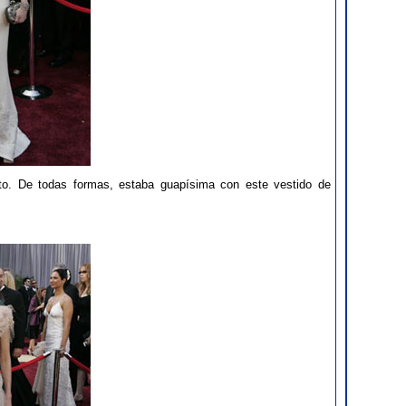
to. De todas formas, estaba guapísima con este vestido de