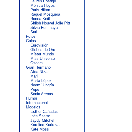
Lauren Postigo
Mónica Hoyos
Paris Hilton
Raquel Mosquera
Ronna Keith
Shiloh Nouvel Jolie Pitt
Silvia Fominaya
Suri
Fotos
Galas
Eurovisión
Globos de Oro
Míster Mundo
Miss Universo
Oscars
Gran Hermano
Aída Nízar
Mari
Marta López
Noemí Ungría
Pepe
Sonia Arenas
Humor
Internacional
Modelos
Esther Cañadas
Inés Sastre
Jaydy Mitchel
Karolina Kurkova
Kate Moss