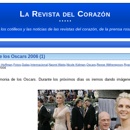
La Revista del Corazón
• • • • •
 los
cotilleos
y las
noticias
de las
revistas del corazón
, de la
prensa ros
e los Oscars 2006 (1)
ty Huffman
,
Fotos
,
Galas
,
Internacional
,
Naomi Watts
,
Nicole Kidman
,
Oscars
,
Reese Witherspoon
,
Ryan
 2006
onia de los Oscars. Durante los próximos días os iremos dando imágenes 