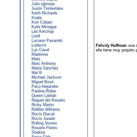
Julio Iglesias
Justin Timberlake
Keith Richards
Koala
Kurt Cobain
Kylie Minogue
Las Ketchup
Lordi
Luciano Pavarotti
Ludacris
Felicity Huffman
una d
Luz Casal
ella tiene muy poquito
Madonna
Malú
Marc Anthony
Marta Sánchez
Mel B
Michael Jackson
Miguel Bosé
Paco Alejandre
Paulina Rubio
Queen Latifah
Raquel del Rosario
Ricky Martin
Robbie Williams
Rocío Durcal
Rocío Jurado
Rolling Stones
Rosario Flores
Shakira
Spice Girls