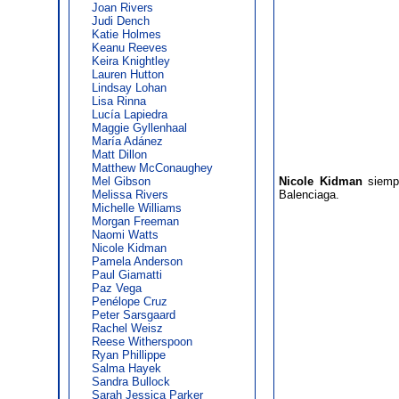
Joan Rivers
Judi Dench
Katie Holmes
Keanu Reeves
Keira Knightley
Lauren Hutton
Lindsay Lohan
Lisa Rinna
Lucía Lapiedra
Maggie Gyllenhaal
María Adánez
Matt Dillon
Matthew McConaughey
Mel Gibson
Nicole Kidman
siempr
Melissa Rivers
Balenciaga.
Michelle Williams
Morgan Freeman
Naomi Watts
Nicole Kidman
Pamela Anderson
Paul Giamatti
Paz Vega
Penélope Cruz
Peter Sarsgaard
Rachel Weisz
Reese Witherspoon
Ryan Phillippe
Salma Hayek
Sandra Bullock
Sarah Jessica Parker