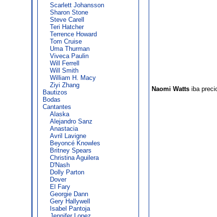
Scarlett Johansson
Sharon Stone
Steve Carell
Teri Hatcher
Terrence Howard
Tom Cruise
Uma Thurman
Viveca Paulin
Will Ferrell
Will Smith
William H. Macy
Ziyi Zhang
Naomi Watts
iba preci
Bautizos
Bodas
Cantantes
Alaska
Alejandro Sanz
Anastacia
Avril Lavigne
Beyoncé Knowles
Britney Spears
Christina Aguilera
D'Nash
Dolly Parton
Dover
El Fary
Georgie Dann
Gery Hallywell
Isabel Pantoja
Jennifer Lopez