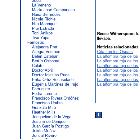
Judd
La Veneno
María José Campanario
Núria Bermúdez
Nicole Richie
Nilo Manrique
Pipi Estrada
Toni Anikpe
Reese Witherspoon
fu
Two Yupa
llevaba.
Famosos
Alejandra Prat
Noticias relacionadas
Allegra Versace
Cita con los Oscars
Belén Esteban
La alfombra roja de lo
Bertín Osborne
La alfombra roja de lo
Colate
La alfombra roja de lo
Doctor Abril
La alfombra roja de lo
Doctor Iglesias Puga
La alfombra roja de lo
Erika Ortiz Rocasolano
La alfombra roja de lo
Eugenia Martínez de Irujo
La alfombra roja de lo
Farruquito
Fedra Lorente
Francisco Rivera Ordóñez
Francisco Umbral
Gonzalo Miró
Heather Mills
1
Jacqueline de la Vega
Jesulín de Ubrique
Juan García Postigo
Julián Muñoz
Juncal Rivero