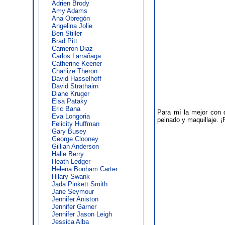
Adrien Brody
Amy Adams
Ana Obregón
Angelina Jolie
Ben Stiller
Brad Pitt
Cameron Diaz
Carlos Larrañaga
Catherine Keener
Charlize Theron
David Hasselhoff
David Strathairn
Diane Kruger
Elsa Pataky
Eric Bana
Para mí la mejor con 
Eva Longoria
peinado y maquillaje. 
Felicity Huffman
Gary Busey
George Clooney
Gillian Anderson
Halle Berry
Heath Ledger
Helena Bonham Carter
Hilary Swank
Jada Pinkett Smith
Jane Seymour
Jennifer Aniston
Jennifer Garner
Jennifer Jason Leigh
Jessica Alba