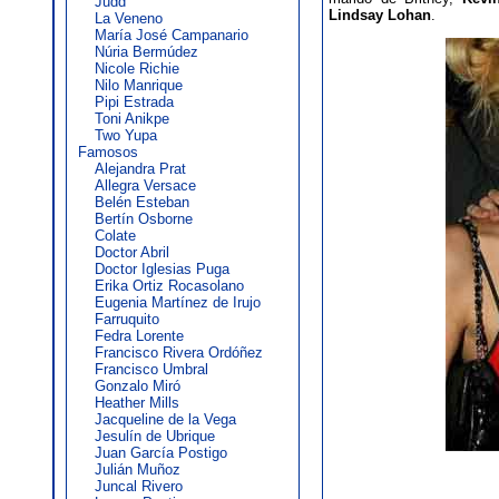
Judd
Lindsay Lohan
.
La Veneno
María José Campanario
Núria Bermúdez
Nicole Richie
Nilo Manrique
Pipi Estrada
Toni Anikpe
Two Yupa
Famosos
Alejandra Prat
Allegra Versace
Belén Esteban
Bertín Osborne
Colate
Doctor Abril
Doctor Iglesias Puga
Erika Ortiz Rocasolano
Eugenia Martínez de Irujo
Farruquito
Fedra Lorente
Francisco Rivera Ordóñez
Francisco Umbral
Gonzalo Miró
Heather Mills
Jacqueline de la Vega
Jesulín de Ubrique
Juan García Postigo
Julián Muñoz
Juncal Rivero