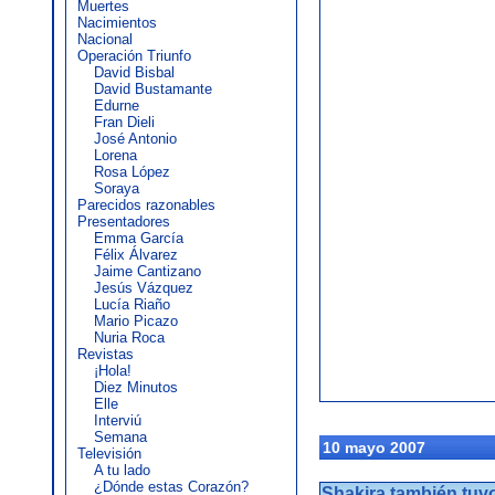
Muertes
Nacimientos
Nacional
Operación Triunfo
David Bisbal
David Bustamante
Edurne
Fran Dieli
José Antonio
Lorena
Rosa López
Soraya
Parecidos razonables
Presentadores
Emma García
Félix Álvarez
Jaime Cantizano
Jesús Vázquez
Lucía Riaño
Mario Picazo
Nuria Roca
Revistas
¡Hola!
Diez Minutos
Elle
Interviú
Semana
10 mayo 2007
Televisión
A tu lado
¿Dónde estas Corazón?
Shakira también tuv