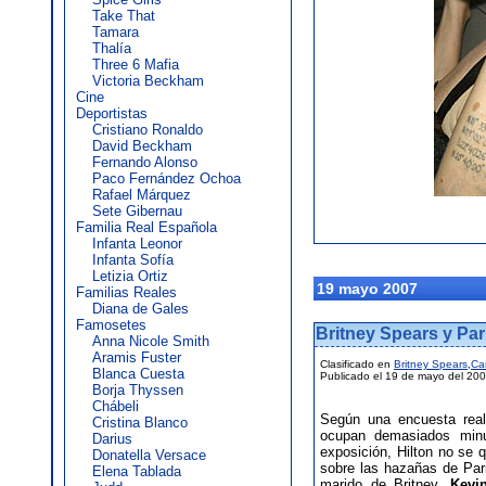
Take That
Tamara
Thalía
Three 6 Mafia
Victoria Beckham
Cine
Deportistas
Cristiano Ronaldo
David Beckham
Fernando Alonso
Paco Fernández Ochoa
Rafael Márquez
Sete Gibernau
Familia Real Española
Infanta Leonor
Infanta Sofía
Letizia Ortiz
19 mayo 2007
Familias Reales
Diana de Gales
Famosetes
Britney Spears y Par
Anna Nicole Smith
Aramis Fuster
Clasificado en
Britney Spears
,
Ca
Blanca Cuesta
Publicado el 19 de mayo del 20
Borja Thyssen
Chábeli
Según una encuesta rea
Cristina Blanco
ocupan demasiados min
Darius
exposición, Hilton no se 
Donatella Versace
sobre las hazañas de Par
Elena Tablada
marido de Britney,
Kevi