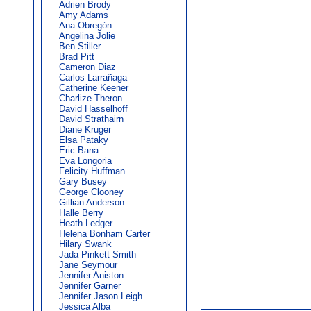
Adrien Brody
Amy Adams
Ana Obregón
Angelina Jolie
Ben Stiller
Brad Pitt
Cameron Diaz
Carlos Larrañaga
Catherine Keener
Charlize Theron
David Hasselhoff
David Strathairn
Diane Kruger
Elsa Pataky
Eric Bana
Eva Longoria
Felicity Huffman
Gary Busey
George Clooney
Gillian Anderson
Halle Berry
Heath Ledger
Helena Bonham Carter
Hilary Swank
Jada Pinkett Smith
Jane Seymour
Jennifer Aniston
Jennifer Garner
Jennifer Jason Leigh
Jessica Alba