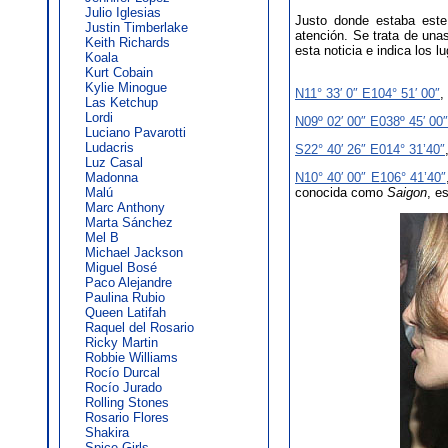
Julio Iglesias
Justo donde estaba este
Justin Timberlake
atención. Se trata de un
Keith Richards
esta noticia e indica los 
Koala
Kurt Cobain
Kylie Minogue
N11° 33′ 0″ E104° 51′ 00″
,
Las Ketchup
Lordi
N09º 02′ 00″ E038º 45′ 00″
Luciano Pavarotti
Ludacris
S22° 40′ 26″ E014° 31’40″
Luz Casal
Madonna
N10° 40′ 00″ E106° 41’40″
Malú
conocida como
Saigon
, e
Marc Anthony
Marta Sánchez
Mel B
Michael Jackson
Miguel Bosé
Paco Alejandre
Paulina Rubio
Queen Latifah
Raquel del Rosario
Ricky Martin
Robbie Williams
Rocío Durcal
Rocío Jurado
Rolling Stones
Rosario Flores
Shakira
Spice Girls