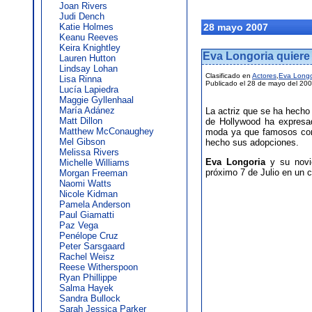
Joan Rivers
Judi Dench
Katie Holmes
28 mayo 2007
Keanu Reeves
Keira Knightley
Eva Longoria quiere
Lauren Hutton
Lindsay Lohan
Clasificado en
Actores
,
Eva Longo
Lisa Rinna
Publicado el 28 de mayo del 20
Lucía Lapiedra
Maggie Gyllenhaal
María Adánez
La actriz que se ha hech
Matt Dillon
de Hollywood ha expresa
Matthew McConaughey
moda ya que famosos com
Mel Gibson
hecho sus adopciones.
Melissa Rivers
Eva Longoria
y su nov
Michelle Williams
próximo 7 de Julio en un ca
Morgan Freeman
Naomi Watts
Nicole Kidman
Pamela Anderson
Paul Giamatti
Paz Vega
Penélope Cruz
Peter Sarsgaard
Rachel Weisz
Reese Witherspoon
Ryan Phillippe
Salma Hayek
Sandra Bullock
Sarah Jessica Parker