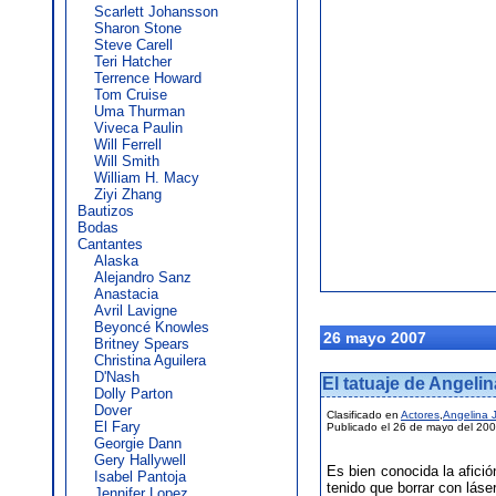
Scarlett Johansson
Sharon Stone
Steve Carell
Teri Hatcher
Terrence Howard
Tom Cruise
Uma Thurman
Viveca Paulin
Will Ferrell
Will Smith
William H. Macy
Ziyi Zhang
Bautizos
Bodas
Cantantes
Alaska
Alejandro Sanz
Anastacia
Avril Lavigne
Beyoncé Knowles
26 mayo 2007
Britney Spears
Christina Aguilera
D'Nash
El tatuaje de Angelin
Dolly Parton
Dover
Clasificado en
Actores
,
Angelina J
El Fary
Publicado el 26 de mayo del 20
Georgie Dann
Gery Hallywell
Es bien conocida la afici
Isabel Pantoja
tenido que borrar con lás
Jennifer Lopez