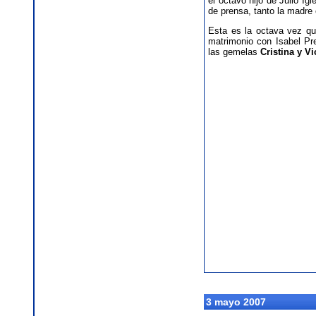
el octavo hijo de Julio I
de prensa, tanto la madre
Esta es la octava vez que
matrimonio con Isabel Pr
las gemelas
Cristina y Vi
3 mayo 2007