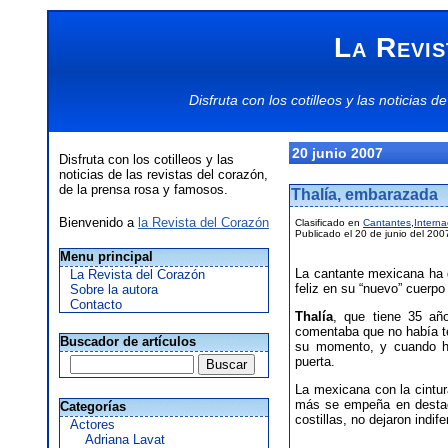
La Revis
Disfruta con los
cotilleos
y las
noticias
de
20 junio 2007
Disfruta con los cotilleos y las
noticias de las revistas del corazón,
de la prensa rosa y famosos.
Thalía, embarazada
Bienvenido a
la Revista del Corazón
Clasificado en
Cantantes
,
Interna
Publicado el 20 de junio del 200
Menu principal
La cantante mexicana ha 
La Revista del Corazón
feliz en su “nuevo” cuerpo
Sobre la autora
Contacto
Thalía
, que tiene 35 añ
comentaba que no había te
Buscador de artículos
su momento, y cuando ha
puerta.
La mexicana con la cintur
más se empeña en destaca
Categorías
costillas, no dejaron indif
Actores
Adriana Lavat