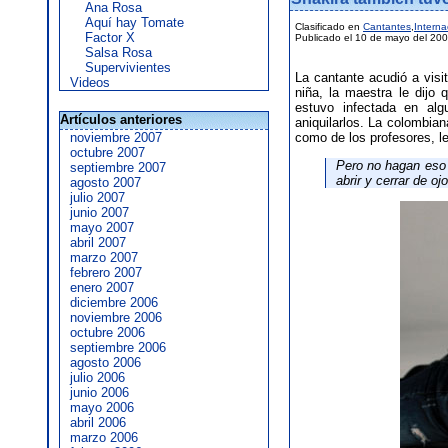
Ana Rosa
Aquí hay Tomate
Clasificado en
Cantantes
,
Interna
Factor X
Publicado el 10 de mayo del 20
Salsa Rosa
Supervivientes
La cantante acudió a visi
Videos
niña, la maestra le dijo 
estuvo infectada en al
Artículos anteriores
aniquilarlos. La colombian
noviembre 2007
como de los profesores, l
octubre 2007
Pero no hagan eso p
septiembre 2007
abrir y cerrar de oj
agosto 2007
julio 2007
junio 2007
mayo 2007
abril 2007
marzo 2007
febrero 2007
enero 2007
diciembre 2006
noviembre 2006
octubre 2006
septiembre 2006
agosto 2006
julio 2006
junio 2006
mayo 2006
abril 2006
marzo 2006