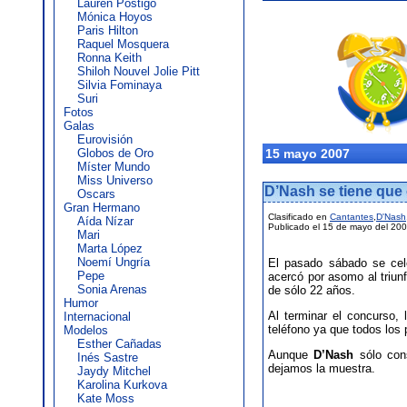
Lauren Postigo
Mónica Hoyos
Paris Hilton
Raquel Mosquera
Ronna Keith
Shiloh Nouvel Jolie Pitt
Silvia Fominaya
Suri
Fotos
Galas
Eurovisión
Globos de Oro
15 mayo 2007
Míster Mundo
Miss Universo
D’Nash se tiene que
Oscars
Gran Hermano
Clasificado en
Cantantes
,
D'Nash
Aída Nízar
Publicado el 15 de mayo del 20
Mari
Marta López
Noemí Ungría
El pasado sábado se cel
Pepe
acercó por asomo al triun
Sonia Arenas
de sólo 22 años.
Humor
Al terminar el concurso,
Internacional
teléfono ya que todos los 
Modelos
Esther Cañadas
Aunque
D’Nash
sólo cons
Inés Sastre
dejamos la muestra.
Jaydy Mitchel
Karolina Kurkova
Kate Moss