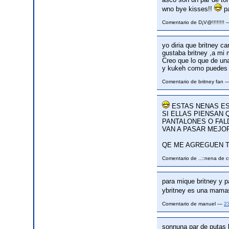
wno bye kisses!!
pa
Comentario de D¡V@!!!!!!!!
yo diria que britney c
gustaba britney ,a mi
Creo que lo que de una
y kukeh como puedes p
Comentario de britney fan
ESTAS NENAS ES
SI ELLAS PIENSAN
PANTALONES O FAL
VAN A PASAR MEJO
QE ME AGREGUEN 
Comentario de ..::nena de 
para mique britney y p
ybritney es una mama
Comentario de manuel —
2
sonnuna par de putas l