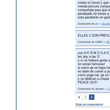
metan el closet y que 
mierda procura compor
comportate para que te
pendejads no tienes q 
esta pendiente en gas
Comentario de cri —
16 ene
ELLAS 2 SON PRES
Comentario de CARO —
30
son H E R M O S A S j
les doy a las 2!
y si no hubiera gente a
no serian famosas!
lo unico qe se logra h
es darle de comer a pa
como jorge rial, qe no 
y se dedican a chupar
PEACE OUT!
Comentario de Jazmin! —
1
◄
1
2
Deje un comentario