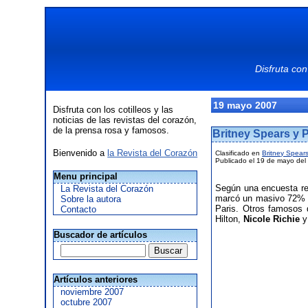
Disfruta con
19 mayo 2007
Disfruta con los cotilleos y las
noticias de las revistas del corazón,
de la prensa rosa y famosos.
Britney Spears y P
Bienvenido a
la Revista del Corazón
Clasificado en
Britney Spear
Publicado el 19 de mayo del
Menu principal
Según una encuesta re
La Revista del Corazón
marcó un masivo 72% de
Sobre la autora
Paris. Otros famosos 
Contacto
Hilton,
Nicole Richie
Buscador de artículos
Artículos anteriores
noviembre 2007
octubre 2007