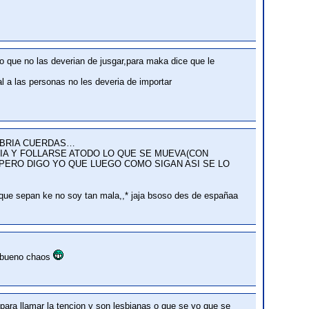
o que no las deverian de jusgar,para maka dice que le
l a las personas no les deveria de importar
ABRIA CUERDAS…
IA Y FOLLARSE ATODO LO QUE SE MUEVA(CON
PERO DIGO YO QUE LUEGO COMO SIGAN ASI SE LO
 que sepan ke no soy tan mala,,* jaja bsoso des de españaa
s bueno chaos
para llamar la tencion y son lesbianas o que se yo que se