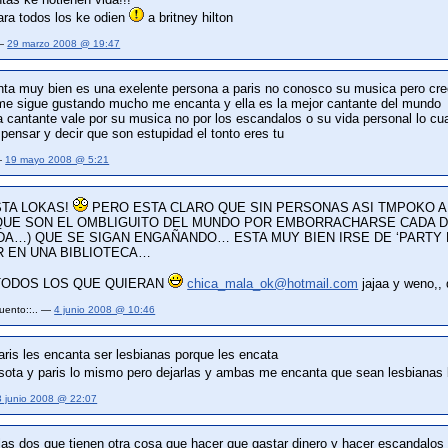
ra todos los ke odien
a britney hilton
 —
29 marzo 2008 @ 19:47
anta muy bien es una exelente persona a paris no conosco su musica pero cre
 me sigue gustando mucho me encanta y ella es la mejor cantante del mundo
 cantante vale por su musica no por los escandalos o su vida personal lo cua
ensar y decir que son estupidad el tonto eres tu
 —
19 mayo 2008 @ 5:21
TA LOKAS!
PERO ESTA CLARO QUE SIN PERSONAS ASI TMPOKO 
 QUE SON EL OMBLIGUITO DEL MUNDO POR EMBORRACHARSE CADA D
DA…) QUE SE SIGAN ENGAÑANDO… ESTA MUY BIEN IRSE DE ‘PARTY 
R EN UNA BIBLIOTECA…
TODOS LOS QUE QUIERAN
chica_mala_ok@hotmail.com
jajaa y weno,,
cuento::.. —
4 junio 2008 @ 10:46
aris les encanta ser lesbianas porque les encata
sota y paris lo mismo pero dejarlas y ambas me encanta que sean lesbiana
3 junio 2008 @ 22:07
as dos que tienen otra cosa que hacer que gastar dinero y hacer escandalos 