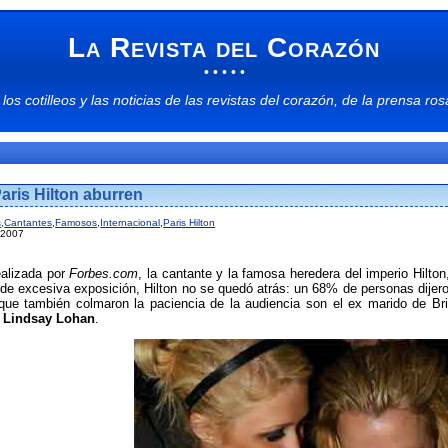
La Revista del Corazón
• • • • •
 los
cotilleos
y las
noticias
de las
revistas del corazón
, de la
prensa ros
aris Hilton aburren
s
,
Cantantes
,
Famosos
,
Internacional
,
Paris Hilton
 2007
alizada por
Forbes.com
, la cantante y la famosa heredera del imperio Hil
 excesiva exposición, Hilton no se quedó atrás: un 68% de personas dijero
que también colmaron la paciencia de la audiencia son el ex marido de Br
y
Lindsay Lohan
.