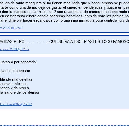
de jen de tanta mariquera si no tienen mas nada que y hacer ambas se pueden
tarte como una dama, deja de gastar el dinero en pendejadas y busca un psiqu
 den la custidia de tus hijos las 2 son unas putas de mierda q no tiene nada 
en gastar tanto dinero donalo par obras beneficas, comida para los pobres ho
tar el dinero y hacer escandalos como una niña inmadura puta controla tu vi
ro 2009 @ 23:43
UMIDAS PERO………………..QUE SE VA A HSCER ASI ES TODO FAMOSO 
 agosto 2009 @ 22:57
untas o por separado.
 la qe le interesan
ablando mal de ellas
parazis infelices
tienen vida propia
 la sangre de los demas
3 octubre 2009 @ 17:27