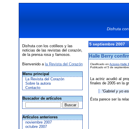
Disfruta con
5 septiembre 2007
Disfruta con los cotilleos y las
noticias de las revistas del corazón,
de la prensa rosa y famosos.
Halle Berry confi
Bienvenido a
la Revista del Corazón
Clasificado en
Actores
,
Halle 
Publicado el 5 de septiembr
Menu principal
La actriz acudió al p
La Revista del Corazón
finales de 2005 en la 
Sobre la autora
Contacto
“Gabriel y yo e
Buscador de artículos
Ésta parece ser la rela
Artículos anteriores
noviembre 2007
octubre 2007