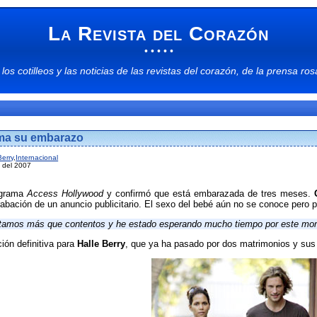
La Revista del Corazón
• • • • •
 los
cotilleos
y las
noticias
de las
revistas del corazón
, de la
prensa ros
rma su embarazo
Berry
,
Internacional
e del 2007
rograma
Access Hollywood
y confirmó que está embarazada de tres meses.
grabación de un anuncio publicitario. El sexo del bebé aún no se conoce pero
stamos más que contentos y he estado esperando mucho tiempo por este mo
ción definitiva para
Halle Berry
, que ya ha pasado por dos matrimonios y sus 