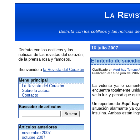
La Revis
Disfruta con los
cotilleos
y las
noticias
de
16 julio 2007
Disfruta con los cotilleos y las
noticias de las revistas del corazón,
de la prensa rosa y famosos.
El intento de suicid
Bienvenido a
la Revista del Corazón
Clasificado en
Aquí hay Tomate
,
Publicado el 16 de julio del 2007
Menu principal
La vidente ya lo coment
La Revista del Corazón
encuentra totalmente unid
Sobre la autora
ve la luz y pensó que quit
Contacto
Un reportero de
Aquí hay
Buscador de artículos
situación alarmante ya qu
insulina. Ambas están ing
Artículos anteriores
noviembre 2007
octubre 2007