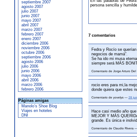
En las palabras de Fedra 
septiembre 2007
persona sencilla y humild
agosto 2007
julio 2007
junio 2007
mayo 2007
abril 2007
marzo 2007
febrero 2007
7 comentarios
enero 2007
diciembre 2006
noviembre 2006
Fedra y Rocío se querían 
octubre 2006
negocios de mamá”.
septiembre 2006
Se ha ido mi musa eterna,
agosto 2006
siempre será MÁS BON
julio 2006
junio 2006
Comentario de Jorge Arturo De
mayo 2006
abril 2006
marzo 2006
rocio eres para mi,la mej
febrero 2006
donde quiera que estes nu
Comentario de yovelys —
28 ju
Páginas amigas
Manolo’s Shoe Blog
Viajes en hoteles
Hace casi medio año que 
DNI
MEJOR Y MÁS QUERIDA 
grande. Es única e inolvi
Comentario de Claudio Rivera 