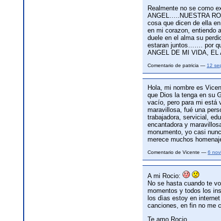
Realmente no se como exp
ANGEL…..NUESTRA ROCIO…
cosa que dicen de ella e
en mi corazon, entiendo a
duele en el alma su perdid
estaran juntos……. por q
ANGEL DE MI VIDA, EL
Comentario de patricia —
12 se
Hola, mi nombre es Vicen
que Dios la tenga en su G
vacío, pero para mi está 
maravillosa, fué una perso
trabajadora, servicial, ed
encantadora y maravillos
monumento, yo casi nunca
merece muchos homenajes
Comentario de Vicente —
6 nov
A mi Rocio:
No se hasta cuando te vo
momentos y todos los inst
los dìas estoy en interne
canciones, en fin no me 
Te amo Rocio