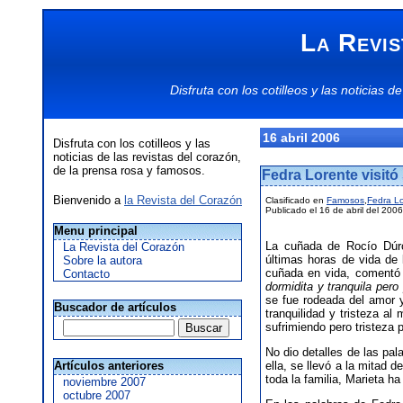
La Revis
Disfruta con los
cotilleos
y las
noticias
de
16 abril 2006
Disfruta con los cotilleos y las
noticias de las revistas del corazón,
de la prensa rosa y famosos.
Fedra Lorente visitó
Bienvenido a
la Revista del Corazón
Clasificado en
Famosos
,
Fedra L
Publicado el 16 de abril del 2006
Menu principal
La cuñada de Rocío Dúr
La Revista del Corazón
últimas horas de vida de
Sobre la autora
cuñada en vida, comentó
Contacto
dormidita y tranquila pero
se fue rodeada del amor y
Buscador de artículos
tranquilidad y tristeza a
sufrimiendo pero tristeza p
No dio detalles de las pal
Artículos anteriores
ella, se llevó a la mitad 
toda la familia, Marieta ha
noviembre 2007
octubre 2007