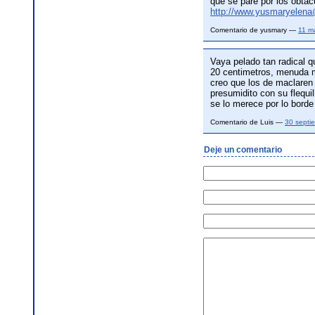
que se pare por los obtac
http://www.yusmaryelen
Comentario de yusmary —
11 m
Vaya pelado tan radical 
20 centimetros, menuda m
creo que los de maclaren
presumidito con su flequil
se lo merece por lo borde
Comentario de Luis —
30 septi
Deje un comentario