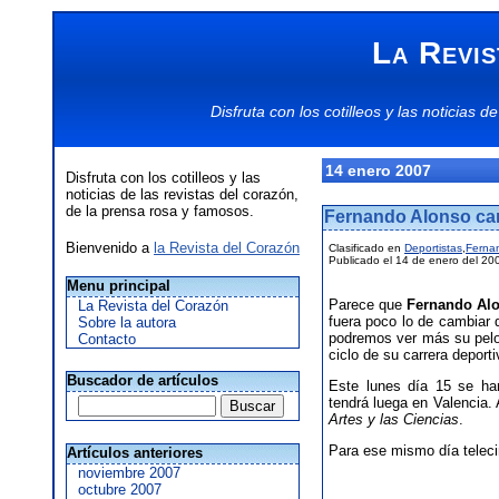
La Revis
Disfruta con los
cotilleos
y las
noticias
de
14 enero 2007
Disfruta con los cotilleos y las
noticias de las revistas del corazón,
de la prensa rosa y famosos.
Fernando Alonso ca
Bienvenido a
la Revista del Corazón
Clasificado en
Deportistas
,
Ferna
Publicado el 14 de enero del 20
Menu principal
Parece que
Fernando Al
La Revista del Corazón
fuera poco lo de cambiar
Sobre la autora
podremos ver más su pelo
Contacto
ciclo de su carrera deporti
Buscador de artículos
Este lunes día 15 se ha
tendrá luega en Valencia.
Artes y las Ciencias
.
Para ese mismo día teleci
Artículos anteriores
noviembre 2007
octubre 2007