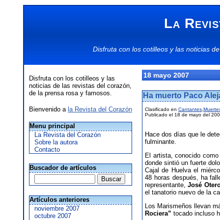
La Revis
Disfruta con los
cotilleos
y las
noticias
de
18 mayo 2007
Disfruta con los cotilleos y las
noticias de las revistas del corazón,
de la prensa rosa y famosos.
Ha muerto Paco Ale
Bienvenido a
la Revista del Corazón
Clasificado en
Cantantes
,
Muerte
Publicado el 18 de mayo del 20
Menu principal
Hace dos días que le dete
La Revista del Corazón
fulminante.
Sobre la autora
Contacto
El artista, conocido com
donde sintió un fuerte dol
Buscador de artículos
Cajal de Huelva el miércol
48 horas después, ha fal
representante,
José Oter
el tanatorio nuevo de la 
Artículos anteriores
Los Marismeños llevan más
noviembre 2007
Rociera”
tocado incluso h
octubre 2007