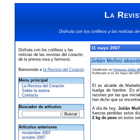
La Revis
Disfruta con los
cotilleos
y las
noticias
de
11 mayo 2007
Disfruta con los cotilleos y las
noticias de las revistas del corazón,
de la prensa rosa y famosos.
Julián Muñoz aband
Bienvenido a
la Revista del Corazón
Clasificado en
Famosos
,
Julián 
Publicado el 11 de mayo del 20
Menu principal
El ex alcalde de Marbell
La Revista del Corazón
huelga de hambre. En e
Sobre la autora
razones por las que inicia
Contacto
han dicho que se encontrab
Buscador de artículos
A día de hoy,
Julián Mu
fuerzas perdidas estos d
2 kg de peso
en estos sei
Artículos anteriores
noviembre 2007
octubre 2007