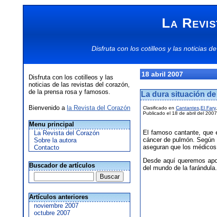
La Revis
Disfruta con los
cotilleos
y las
noticias
de
18 abril 2007
Disfruta con los cotilleos y las
noticias de las revistas del corazón,
de la prensa rosa y famosos.
La dura situación de
Bienvenido a
la Revista del Corazón
Clasificado en
Cantantes
,
El Fary
,
Publicado el 18 de abril del 2007
Menu principal
El famoso cantante, que e
La Revista del Corazón
cáncer de pulmón. Según 
Sobre la autora
aseguran que los médicos 
Contacto
Desde aquí queremos apoy
Buscador de artículos
del mundo de la farándula.
Artículos anteriores
noviembre 2007
octubre 2007