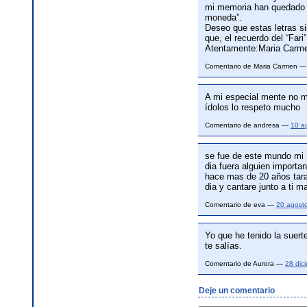
mi memoria han quedado g
moneda”.
Deseo que estas letras si
que, el recuerdo del “Far
Atentamente:Maria Carm
Comentario de Maria Carmen 
A mi especial mente no m
ídolos lo respeto mucho
Comentario de andresa —
10 a
se fue de este mundo mi 
dia fuera alguien import
hace mas de 20 años tara
dia y cantare junto a ti 
Comentario de eva —
20 agost
Yo que he tenido la suer
te salías.
Comentario de Aurora —
28 dic
Deje un comentario