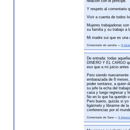
relación con el principe.
Y respeto al comentario 
Vivir a cuenta de todos l
Mujeres trabajadoras son 
su familia y su trabajo a l
Mi madre sui que es una m
Comentario de sandra —
8 dic
De entrada: todas aquella
DINERO Y EL CARGO que ti
eso que a mi juicio antes
Pero siendo nuevamente s
embarazada de 8 meses, m
poder sentarse, a quien d
su jefe la echa del traba
casa y luego regresar y 
No en lo que ha querido v
Pero bueno, quizás si yo 
ligármelo y librarme de la
conferencias por el mun
Comentario de Sara —
8 febre