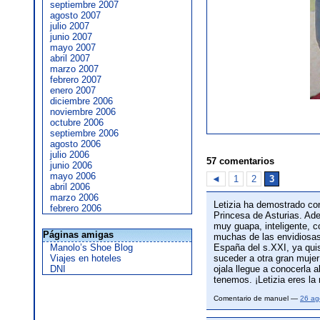
septiembre 2007
agosto 2007
julio 2007
junio 2007
mayo 2007
abril 2007
marzo 2007
febrero 2007
enero 2007
diciembre 2006
noviembre 2006
octubre 2006
septiembre 2006
agosto 2006
julio 2006
57 comentarios
junio 2006
mayo 2006
◄
1
2
3
abril 2006
marzo 2006
Letizia ha demostrado co
febrero 2006
Princesa de Asturias. Ad
muy guapa, inteligente, c
Páginas amigas
muchas de las envidiosas q
Manolo’s Shoe Blog
España del s.XXI, ya qui
Viajes en hoteles
suceder a otra gran muje
DNI
ojala llegue a conocerla
tenemos. ¡Letizia eres l
Comentario de manuel —
26 ag