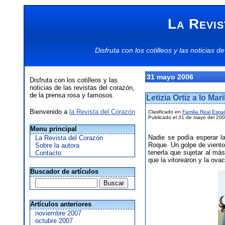
La Revis
Disfruta con los
cotilleos
y las
noticias
de
31 mayo 2006
Disfruta con los cotilleos y las
noticias de las revistas del corazón,
de la prensa rosa y famosos.
Letizia Ortiz a lo Ma
Bienvenido a
la Revista del Corazón
Clasificado en
Familia Real Espa
Publicado el 31 de mayo del 20
Menu principal
Nadie se podía esperar la
La Revista del Corazón
Roque. Un golpe de viento 
Sobre la autora
tenerla que sujetar al má
Contacto
que la vitorearon y la ova
Buscador de artículos
Artículos anteriores
noviembre 2007
octubre 2007