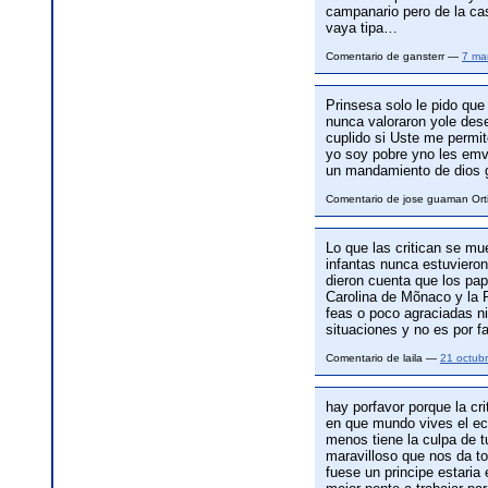
campanario pero de la cas
vaya tipa…
Comentario de gansterr —
7 ma
Prinsesa solo le pido que
nunca valoraron yole des
cuplido si Uste me permit
yo soy pobre yno les emvi
un mandamiento de dios g
Comentario de jose guaman Or
Lo que las critican se mu
infantas nunca estuviero
dieron cuenta que los pap
Carolina de Mõnaco y la P
feas o poco agraciadas ni
situaciones y no es por fa
Comentario de laila —
21 octub
hay porfavor porque la cr
en que mundo vives el ech
menos tiene la culpa de 
maravilloso que nos da t
fuese un principe estaria