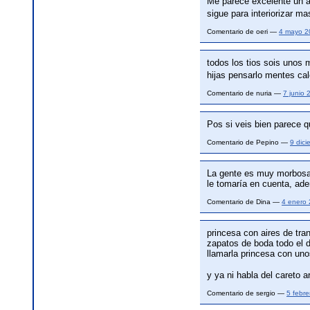
Me parece excelente un á
sigue para interiorizar 
Comentario de oeri —
4 mayo 2
todos los tios sois unos
hijas pensarlo mentes ca
Comentario de nuria —
7 junio
Pos si veis bien parece qu
Comentario de Pepino —
9 dic
La gente es muy morbosa, 
le tomaría en cuenta, ad
Comentario de Dina —
4 enero
princesa con aires de tra
zapatos de boda todo el di
llamarla princesa con un
y ya ni habla del careto a
Comentario de sergio —
5 febr