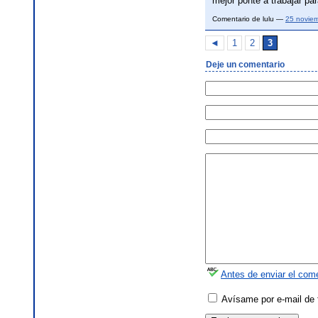
mejor ponte a trabajar par
Comentario de lulu —
25 novie
◄
1
2
3
Deje un comentario
Antes de enviar el come
Avísame por e-mail de 