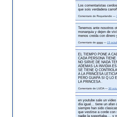
Los comentaristas cerdos
que sois verdadera carroñ
Comentario de Roquelandio —
Tenemos ante nosotros otr
monarquia y dejen de vivi
menos creida con dinero 
Comentario de gggg —
15 octu
EL TIEMPO PONE A CA
CADA PERSONA TIENE 
NO SIRVE DE NADA TEN
ADEMAS LA INVIDIA ES
SE TIENE Q CONTROLA
A LA PRINCESA LETICI
PERO GUAPA SI Q LO 
LA PRINCESA .
Comentario de LUCIA —
30 oct
en youtube sale un video e
día igual… tiene un afan 
siempre han sido clasicas 
que vestirse a corde con 
nadie la soporttaba…. y n