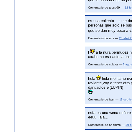
Comentario de tessa69 —
12 f
es una calienta …. me da
personas que solo se bus
que se dan muy poco a v
Comentario de ana —
28 abril
l
a la nura bermudez no
axabo no es nadie la tia….
Comentario de xulaka —
9 agos
hola
hola me llamo ivan
reviente,voy a tener otro 
dani.adios el(LUPIN)
Comentario de ivan —
11 septi
esta es una wena señore…y
eeuu..jaja…
Comentario de anonimo —
20 n