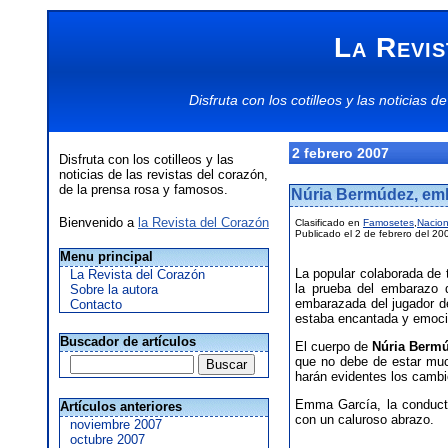
La Revis
Disfruta con los
cotilleos
y las
noticias
de
2 febrero 2007
Disfruta con los cotilleos y las
noticias de las revistas del corazón,
de la prensa rosa y famosos.
Núria Bermúdez, em
Bienvenido a
la Revista del Corazón
Clasificado en
Famosetes
,
Nacion
Publicado el 2 de febrero del 20
Menu principal
La popular colaborada de t
La Revista del Corazón
la prueba del embarazo 
Sobre la autora
embarazada del jugador de
Contacto
estaba encantada y emocio
Buscador de artículos
El cuerpo de
Núria Berm
que no debe de estar muc
harán evidentes los cambi
Emma García, la conduc
Artículos anteriores
con un caluroso abrazo.
noviembre 2007
octubre 2007