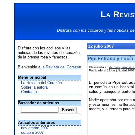
La Revis
Disfruta con los
cotilleos
y las
noticias
de
12 julio 2007
Disfruta con los cotilleos y las
noticias de las revistas del corazón,
de la prensa rosa y famosos.
Pipi Estrada y Lucía
Bienvenido a
la Revista del Corazón
Clasificado en
Actores
,
Famosete
Publicado el 12 de julio del 2007
Menu principal
El periodista
Pipi Estrad
La Revista del Corazón
en común en un hospital 
Sobre la autora
salud y, aunque el parto fu
Contacto
Nadie apostaba por esta 
Buscador de artículos
y esta niña les ha llenad
madre, y el tercero para el
Artículos anteriores
noviembre 2007
octubre 2007