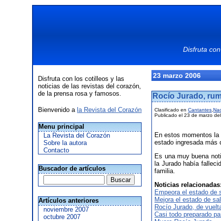
Disfruta con
23 marzo 2006
Disfruta con los cotilleos y las
noticias de las revistas del corazón,
de la prensa rosa y famosos.
Rocío Jurado, ru
Bienvenido a
la Revista del Corazón
Clasificado en
Cantantes
,
Nac
Publicado el 23 de marzo de
Menu principal
En estos momentos l
La Revista del Corazón
estado ingresada más d
Sobre la autora
Contacto
Es una muy buena noti
la Jurado había falle
Buscador de artículos
familia.
Noticias relacionadas
Empeora el estado de 
Mejora el estado de sa
Artículos anteriores
Rocío Jurado, de vuelt
noviembre 2007
Casi todo preparado par
octubre 2007