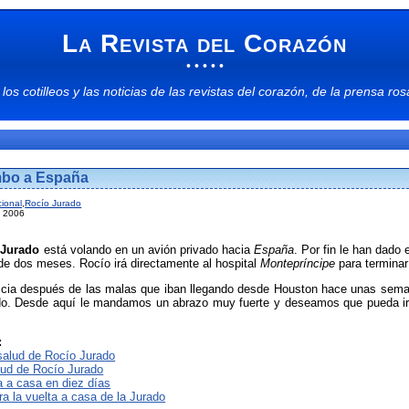
La Revista del Corazón
• • • • •
 los
cotilleos
y las
noticias
de las
revistas del corazón
, de la
prensa ros
mbo a España
ional
,
Rocío Jurado
l 2006
a
Jurado
está volando en un avión privado hacia
España
. Por fin le han dado
e dos meses. Rocío irá directamente al hospital
Montepríncipe
para terminar
cia después de las malas que iban llegando desde Houston hace unas semana
cido. Desde aquí le mandamos un abrazo muy fuerte y deseamos que pueda ir
:
salud de Rocío Jurado
lud de Rocío Jurado
a a casa en diez días
a la vuelta a casa de la Jurado