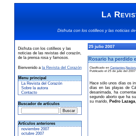
La Revis
Disfruta con los
cotilleos
y las
noticias
de
25 julio 2007
Disfruta con los cotilleos y las
noticias de las revistas del corazón,
de la prensa rosa y famosos.
Rosario ha perdido 
Bienvenido a
la Revista del Corazón
Clasificado en
Cantantes
,
Nacion
Publicado el 25 de julio del 2007
Menu principal
Hace sólo unos días os 
La Revista del Corazón
días en las playas de Cá
Sobre la autora
desanimada, ha comentad
Contacto
segundo aborto que ha su
su marido,
Pedro Lazaga
Buscador de artículos
Artículos anteriores
noviembre 2007
octubre 2007