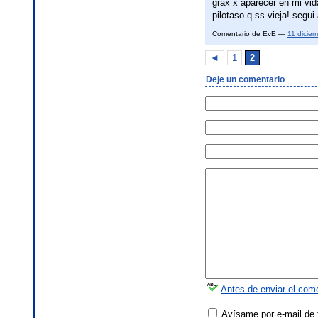
grax x aparecer en mi vid
pilotaso q ss vieja! segui 
Comentario de EvE —
11 dicie
◄
1
2
Deje un comentario
Antes de enviar el come
Avísame por e-mail de 