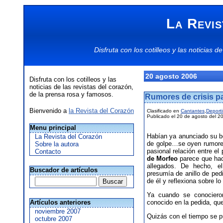
La Revis
Disfruta con los
cotilleos
y las
noticias
de
20 agosto 2006
Disfruta con los cotilleos y las
noticias de las revistas del corazón,
de la prensa rosa y famosos.
Rumores de crisis p
Bienvenido a
la Revista del Corazón
Clasificado en
Cantantes
,
Deporti
Publicado el 20 de agosto del 2
Menu principal
Habían ya anunciado su b
La Revista del Corazón
de golpe…se oyen rumores
Sobre la autora
pasional relación entre el 
Contacto
de Morfeo
parece que ha
allegados. De hecho, el
Buscador de artículos
presumía de anillo de ped
de él y reflexiona sobre lo
Ya cuando se conocieron
Artículos anteriores
conocido en la pedida, qu
noviembre 2007
Quizás con el tiempo se pu
octubre 2007