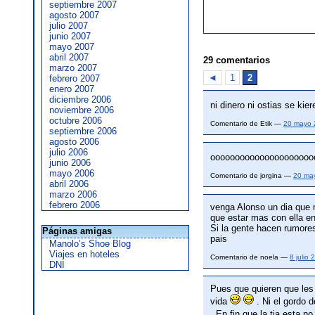
septiembre 2007
agosto 2007
julio 2007
junio 2007
mayo 2007
abril 2007
29 comentarios
marzo 2007
◄
1
2
febrero 2007
enero 2007
diciembre 2006
ni dinero ni ostias se kie
noviembre 2006
octubre 2006
Comentario de Etik —
20 mayo 
septiembre 2006
agosto 2006
julio 2006
oooooooooooooooooooo
junio 2006
mayo 2006
Comentario de jorgina —
20 ma
abril 2006
marzo 2006
febrero 2006
venga Alonso un dia que 
que estar mas con ella en
Si la gente hacen rumores
Páginas amigas
pais
Manolo’s Shoe Blog
Viajes en hoteles
Comentario de noela —
8 julio
DNI
Pues que quieren que les
vida
. Ni el gordo d
. En fin que la tia esta n