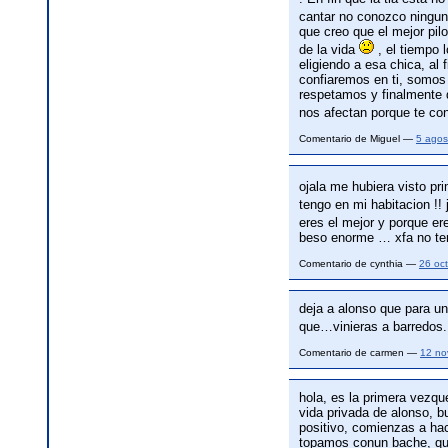
cantar no conozco ningun
que creo que el mejor pilo
de la vida
, el tiempo 
eligiendo a esa chica, al
confiaremos en ti, somos 
respetamos y finalmente 
nos afectan porque te con
Comentario de Miguel —
5 agos
ojala me hubiera visto pr
tengo en mi habitacion !! 
eres el mejor y porque ere
beso enorme … xfa no ten
Comentario de cynthia —
26 oc
deja a alonso que para u
que…vinieras a barredos
Comentario de carmen —
12 no
hola, es la primera vezqu
vida privada de alonso, b
positivo, comienzas a ha
topamos conun bache, qu