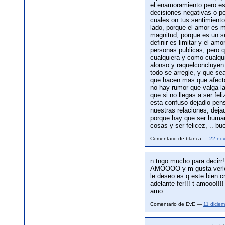
el enamoramiento.pero es
decisiones negativas o po
cuales on tus sentimiento
lado, porque el amor es 
magnitud, porque es un se
definir es limitar y el am
personas publicas, pero 
cualquiera y como cualqu
alonso y raquelconcluyen
todo se arregle, y que se
que hacen mas que afectar
no hay rumor que valga la
que si no llegas a ser fel
esta confuso dejadlo pen
nuestras relaciones, deja
porque hay que ser human
cosas y ser felicez, .. b
Comentario de blanca —
22 no
n tngo mucho para decirr!!
AMOOOO y m gusta verlo 
le deseo es q este bien
adelante fer!!! t amooo!!!!
amo……
Comentario de EvE —
11 dicie