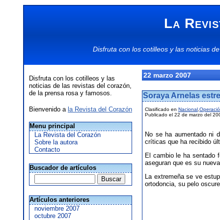
La Revis
Disfruta con los
cotilleos
y las
noticias
de
22 marzo 2007
Disfruta con los cotilleos y las
noticias de las revistas del corazón,
de la prensa rosa y famosos.
Soraya Arnelas estr
Bienvenido a
la Revista del Corazón
Clasificado en
Nacional
,
Operació
Publicado el 22 de marzo del 20
Menu principal
No se ha aumentado ni di
La Revista del Corazón
críticas que ha recibido ú
Sobre la autora
Contacto
El cambio le ha sentado 
aseguran que es su nueva 
Buscador de artículos
La extremeña se ve estup
ortodoncia, su pelo oscur
Artículos anteriores
noviembre 2007
octubre 2007