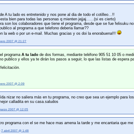
e A tu lado es entretenido y nos pone al dia de todo el cotilleo…!!
 esta bien para todas las personas q mienten jejjaj……(si es cierto)
aora son los colaboradores que tiene el programa, desde que se fue feli
 publico al programa a que telefono deberia llamar??
n la web o por un e-mail. Muchas gracias y os doi la enorabuena!!!
nero 2007 @ 21:27
 el programa
A tu lado
de dos formas, mediante teléfono 905 51 10 05 o medi
o publico y ellos ya te dirán los pasos a seguir, lo que las listas de espera p
elicitación.
nero 2007 @ 2:09
ída nizar no saliera más en tu programa, no creo que sea un ejemplo para l
ejor calladita en su casa.saludos
marzo 2007 @ 12:05
o programa con el se me hace mas amena la tarde y me encantaria que me p
—
7 abril 2007 @ 1:48