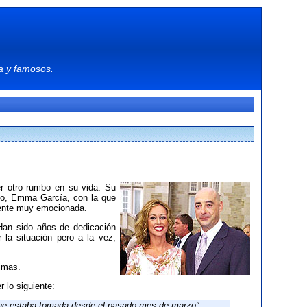
a
y
famosos
.
r otro rumbo en su vida. Su
so, Emma García, con la que
mente muy emocionada.
 Han sido años de dedicación
la situación pero a la vez,
rimas.
 lo siguiente:
que estaba tomada desde el pasado mes de marzo”.