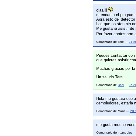
olaa!!!
m encanta el program d
Aora esto del detector
Los que no stan bin 
Me gustaria asistir de
Por favor contestarm e
Comentario de Tere —
24 e
Puedes contactar con
que quieres asistir com
Muchas gracias por la f
Un saludo Tere.
Comentario de
Basi
—
25 e
Hola me gustaía que a
demoledores, estaria m
Comentario de Maria —
28 
me gusta mucho vuestr
Comentario de m.angeles 