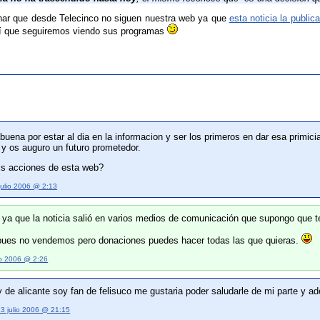
ar que desde Telecinco no siguen nuestra web ya que
esta noticia la publi
sí que seguiremos viendo sus programas
buena por estar al dia en la informacion y ser los primeros en dar esa primic
 y os auguro un futuro prometedor.
s acciones de esta web?
julio 2006 @ 2:13
é ya que la noticia salió en varios medios de comunicación que supongo que 
pues no vendemos pero donaciones puedes hacer todas las que quieras.
lio 2006 @ 2:26
 de alicante soy fan de felisuco me gustaria poder saludarle de mi parte y 
13 julio 2006 @ 21:15