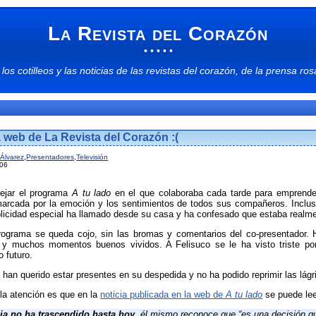
La Revista del Corazón
• • • • •
 los
cotilleos
y las
noticias
de las
revistas del corazón
, de la
prensa ros
a web de La Revista del Corazón :(
 Álvarez
,
Presentadores
,
Televisión
006
dejar el programa
A tu lado
en el que colaboraba cada tarde para emprende
arcada por la emoción y los sentimientos de todos sus compañeros. Inclu
licidad especial ha llamado desde su casa y ha confesado que estaba real
 programa se queda cojo, sin las bromas y comentarios del co-presentador.
 y muchos momentos buenos vividos. A Felisuco se le ha visto triste por 
 futuro.
an querido estar presentes en su despedida y no ha podido reprimir las lág
la atención es que en la
noticia publicada en la web de
A tu lado
se puede leer
cia no ha trascendido hasta hoy
, él mismo reconoce que “es una decisión 