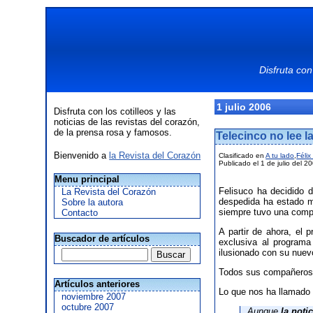
Disfruta con
1 julio 2006
Disfruta con los cotilleos y las
noticias de las revistas del corazón,
de la prensa rosa y famosos.
Telecinco no lee l
Bienvenido a
la Revista del Corazón
Clasificado en
A tu lado
,
Félix
Publicado el 1 de julio del 2
Menu principal
Felisuco ha decidido 
La Revista del Corazón
despedida ha estado m
Sobre la autora
siempre tuvo una comp
Contacto
A partir de ahora, el
Buscador de artículos
exclusiva al programa
ilusionado con su nuevo
Todos sus compañeros h
Artículos anteriores
Lo que nos ha llamado 
noviembre 2007
octubre 2007
Aunque
la noti