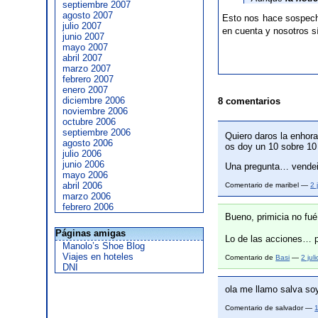
septiembre 2007
agosto 2007
Esto nos hace sospech
julio 2007
en cuenta y nosotros 
junio 2007
mayo 2007
abril 2007
marzo 2007
febrero 2007
enero 2007
diciembre 2006
8 comentarios
noviembre 2006
octubre 2006
septiembre 2006
Quiero daros la enhora
agosto 2006
os doy un 10 sobre 10
julio 2006
junio 2006
Una pregunta… vendei
mayo 2006
abril 2006
Comentario de maribel —
2 
marzo 2006
febrero 2006
Bueno, primicia no fu
Páginas amigas
Lo de las acciones… 
Manolo’s Shoe Blog
Viajes en hoteles
Comentario de
Basi
—
2 ju
DNI
ola me llamo salva soy
Comentario de salvador —