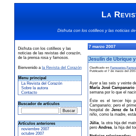
La Revis
Disfruta con los
cotilleos
y las
noticias
de
7 marzo 2007
Disfruta con los cotilleos y las
noticias de las revistas del corazón,
de la prensa rosa y famosos.
Jesulín de Ubrique 
Bienvenido a
la Revista del Corazón
Clasificado en
Famosetes
,
Famos
Publicado el 7 de marzo del 200
Menu principal
Ayer a las seis y veinte d
La Revista del Corazón
María José Campanario
Sobre la autora
semana por lo que el nacim
Contacto
Éste es el tercer hijo 
Buscador de artículos
Campanario; pero el prime
hospital de
Jerez de la 
niño, como la madre, está
Júlia
, la otra hija del m
Artículos anteriores
pero
Andrea
, la hija del
noviembre 2007
octubre 2007
Noticias relacionadas: