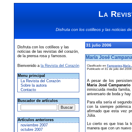
La Revis
Disfruta con los
cotilleos
y las
noticias
de
31 julio 2006
Disfruta con los cotilleos y las
noticias de las revistas del corazón,
de la prensa rosa y famosos.
María José Campana
Bienvenido a
la Revista del Corazón
Clasificado en
Famosetes
,
María
Publicado el 31 de julio del 2006
Menu principal
A pesar de los persiste
La Revista del Corazón
Maria José Campanario
Sobre la autora
inmiscuida media familia,
Contacto
aniversario de boda y ha
Buscador de artículos
Para ella sería el segundo
con la siempre polémic
afirmado que esta vez p
Júlia.
Artículos anteriores
Lo cierto es que tras la
noviembre 2007
manera que con un nuevo 
octubre 2007