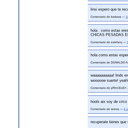
linsi espero que te re
Comentario de barbara —
1
hola : como estas eres
CHICAS PESADAS E
Comentario de estefany —
hola como estas esper
Comentario de DONALDO
waaaaaaaaaa! linds er
wooooow suerte! yeah
Comentario de pRInCEsS!!
hools aix soy de circ
Comentario de teresa —
4 
recuperate tienes que 