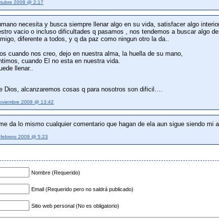
ctubre 2008 @ 2:17
umano necesita y busca siempre llenar algo en su vida, satisfacer algo interio
estro vacio o incluso dificultades q pasamos , nos tendemos a buscar algo de 
igo, diferente a todos, y q da paz como ningun otro la da..
os cuando nos creo, dejo en nuestra alma, la huella de su mano,
ntimos, cuando El no esta en nuestra vida.
uede llenar..
e Dios, alcanzaremos cosas q para nosotros son dificil….
oviembre 2008 @ 13:42
me da lo mismo cualquier comentario que hagan de ela aun sigue siendo mi ac
 febrero 2009 @ 5:23
Nombre (Requerido)
Email (Requerido pero no saldrá publicado)
Sitio web personal (No es obligatorio)