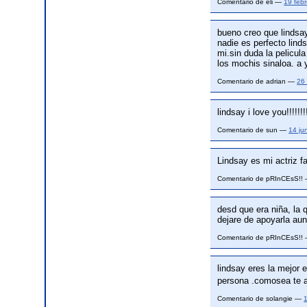
Comentario de eli —
19 feb
bueno creo que lindsay
nadie es perfecto lind
mi.sin duda la pelicul
los mochis sinaloa. a
Comentario de adrian —
26 
lindsay i love you!!!!!!!
Comentario de sun —
14 ju
Lindsay es mi actriz f
Comentario de pRInCEsS!!
desd que era niña, la
dejare de apoyarla a
Comentario de pRInCEsS!!
lindsay eres la mejor
persona .comosea te
Comentario de solangie —