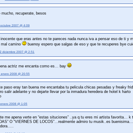
ro mucho, recuperate, besos
 octubre 2007 @ 4:09
y inocente que eras antes no te pareces nada nunca iva a pensar eso de ti y 
y mal camino
buenoy espero que salgas de eso y que te recuperes bye cui
2 diciembre 2007 @ 2:51
uena actriz me encanta como es… bay
 enero 2008 @ 20:55
e paso eray tan buena me encantaba tu pelicula chicas pesadas y freaky friday
o salir adelante y no dejarte llevar por la inmadura heredera de hotel k harto
o
 enero 2008 @ 1:05
e me apena verte en “estas situciones” ..ya q tu eres mi artista favorita… 
AS” O “VIERNES DE LOCOS”…realmente admiro tu musik..es buenisima…sol
adora…..