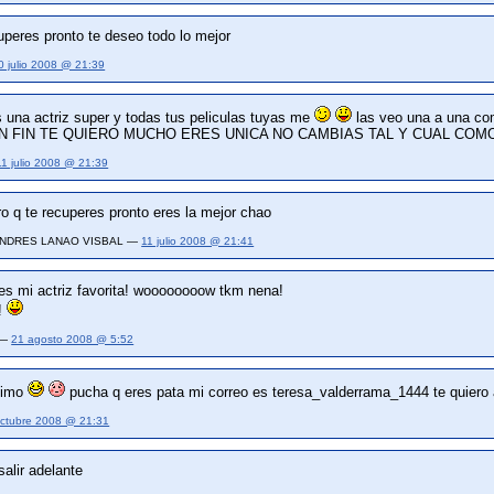
cuperes pronto te deseo todo lo mejor
0 julio 2008 @ 21:39
 una actriz super y todas tus peliculas tuyas me
las veo una a una 
N FIN TE QUIERO MUCHO ERES UNICA NO CAMBIAS TAL Y CUAL CO
11 julio 2008 @ 21:39
o q te recuperes pronto eres la mejor chao
 ANDRES LANAO VISBAL —
11 julio 2008 @ 21:41
es mi actriz favorita! woooooooow tkm nena!
!
 —
21 agosto 2008 @ 5:52
o imo
pucha q eres pata mi correo es teresa_valderrama_1444 te quiero
octubre 2008 @ 21:31
salir adelante