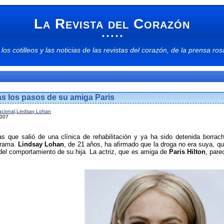
La Revista del Corazón
• • • • •
 los
cotilleos
y las
noticias
de las
revistas del corazón
, de la
prensa ros
as los pasos de su amiga Paris
acional
,
Lindsay Lohan
2007
s que salió de una clínica de rehabilitación y ya ha sido detenida borrac
orama.
Lindsay Lohan
, de 21 años, ha afirmado que la droga no era suya, q
del comportamiento de su hija. La actriz, que es amiga de
Paris Hilton
, pare