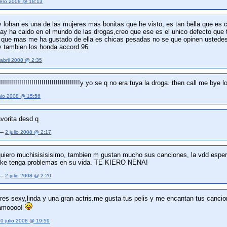
rero 2008 @ 18:13
 lohan es una de las mujeres mas bonitas que he visto, es tan bella que es c
say ha caido en el mundo de las drogas,creo que ese es el unico defecto que
a que mas me ha gustado de ella es chicas pesadas no se que opinen ustedes.
 y tambien los honda accord 96
abril 2008 @ 2:35
!!!!!!!!!!!!!!!!!!!!!!!!!!!!!!!!!!!!!!!!y yo se q no era tuya la droga. then call me bye 
nio 2008 @ 15:56
avorita desd q
 —
2 julio 2008 @ 2:17
 quiero muchisisisisimo, tambien m gustan mucho sus canciones, la vdd esper
unke tenga problemas en su vida. TE KIERO NENA!
 —
2 julio 2008 @ 2:20
 eres sexy,linda y una gran actris.me gusta tus pelis y me encantan tus canc
 amoooo!
10 julio 2008 @ 19:59