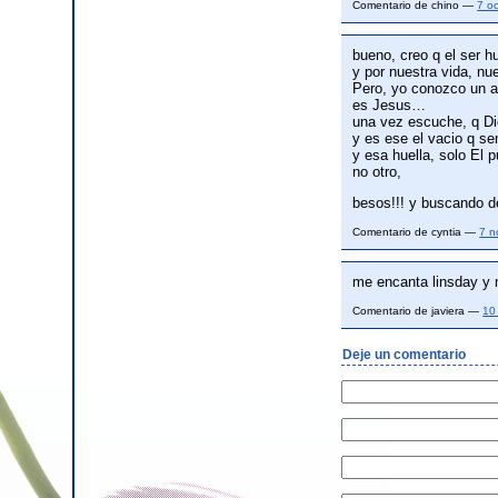
Comentario de chino —
7 o
bueno, creo q el ser h
y por nuestra vida, nu
Pero, yo conozco un am
es Jesus…
una vez escuche, q Di
y es ese el vacio q se
y esa huella, solo El p
no otro,
besos!!! y buscando d
Comentario de cyntia —
7 n
me encanta linsday y 
Comentario de javiera —
10
Deje un comentario