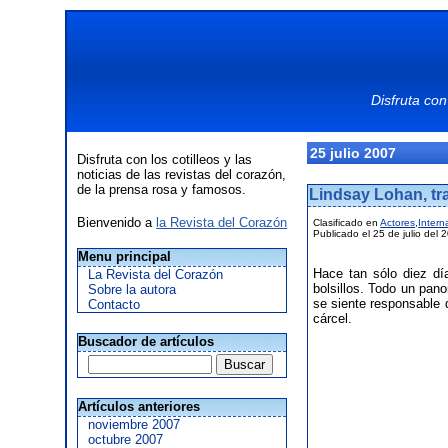
Disfruta con
25 julio 2007
Disfruta con los cotilleos y las
noticias de las revistas del corazón,
de la prensa rosa y famosos.
Lindsay Lohan, tr
Bienvenido a
la Revista del Corazón
Clasificado en
Actores
,
Intern
Publicado el 25 de julio del 
Menu principal
Hace tan sólo diez día
La Revista del Corazón
bolsillos. Todo un pan
Sobre la autora
se siente responsable 
Contacto
cárcel.
Buscador de artículos
Artículos anteriores
noviembre 2007
octubre 2007