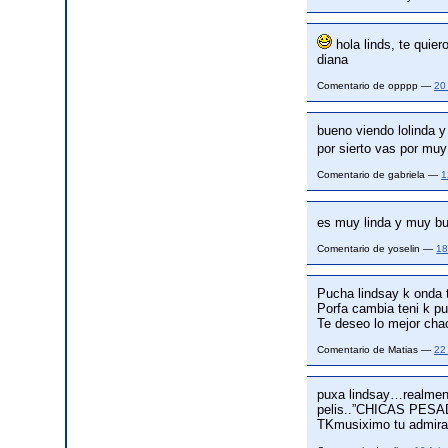
hola linds, te quie
diana
Comentario de opppp —
20
bueno viendo lolinda 
por sierto vas por mu
Comentario de gabriela —
1
es muy linda y muy b
Comentario de yoselin —
18
Pucha lindsay k onda t
Porfa cambia teni k pur
Te deseo lo mejor cha
Comentario de Matias —
22
puxa lindsay…realment
pelis..”CHICAS PESAD
TKmusiximo tu admir