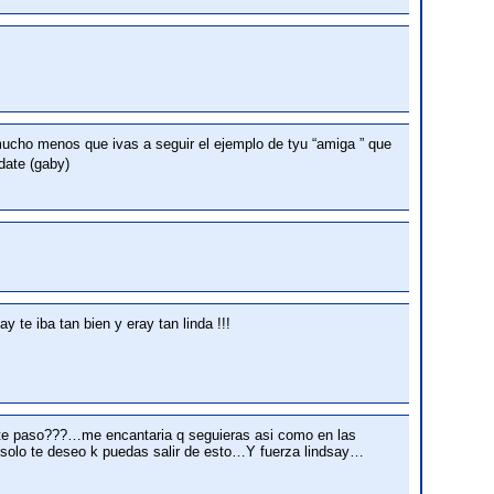
mucho menos que ivas a seguir el ejemplo de tyu “amiga ” que
date (gaby)
 te iba tan bien y eray tan linda !!!
k te paso???…me encantaria q seguieras asi como en las
o te deseo k puedas salir de esto…Y fuerza lindsay…