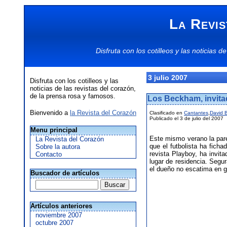
La Revis
Disfruta con los
cotilleos
y las
noticias
de
3 julio 2007
Disfruta con los cotilleos y las
noticias de las revistas del corazón,
de la prensa rosa y famosos.
Los Beckham, invita
Bienvenido a
la Revista del Corazón
Clasificado en
Cantantes
,
David 
Publicado el 3 de julio del 2007
Menu principal
Este mismo verano la pa
La Revista del Corazón
que el futbolista ha ficha
Sobre la autora
revista Playboy, ha invit
Contacto
lugar de residencia. Segu
el dueño no escatima en g
Buscador de artículos
Artículos anteriores
noviembre 2007
octubre 2007