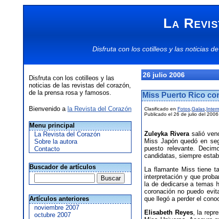
La Revis
Disfruta con los
cotilleos
y las
noticias
de
26 julio 2006
Disfruta con los cotilleos y las
noticias de las revistas del corazón,
de la prensa rosa y famosos.
Miss Puerto Rico con
Bienvenido a
la Revista del Corazón
Clasificado en
Fotos
,
Galas
,
Inter
Publicado el 26 de julio del 2006
Menu principal
Zuleyka Rivera
salió ven
La Revista del Corazón
Miss Japón quedó en segu
Sobre la autora
puesto relevante. Decim
Contacto
candidatas, siempre estaba
Buscador de artículos
La flamante Miss tiene t
interpretación y que proba
la de dedicarse a temas 
coronación no puedo evita
Artículos anteriores
que llegó a perder el cono
noviembre 2007
Elisabeth Reyes
, la repr
octubre 2007