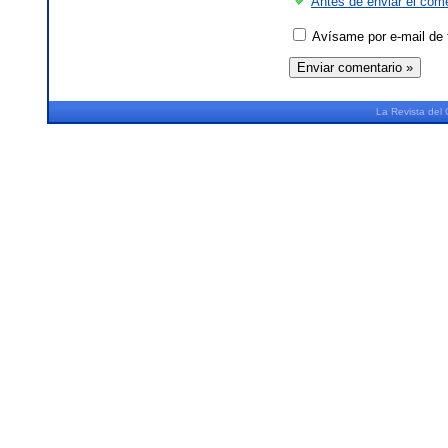
Antes de enviar el come
Avísame por e-mail de 
La
Revista
del