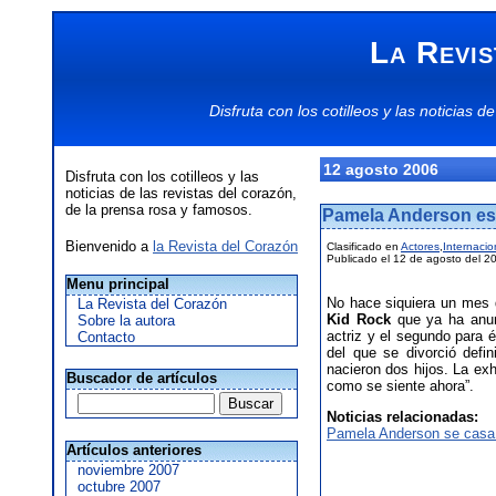
La Revis
Disfruta con los
cotilleos
y las
noticias
de
12 agosto 2006
Disfruta con los cotilleos y las
noticias de las revistas del corazón,
de la prensa rosa y famosos.
Pamela Anderson es
Bienvenido a
la Revista del Corazón
Clasificado en
Actores
,
Internacio
Publicado el 12 de agosto del 2
Menu principal
No hace siquiera un mes d
La Revista del Corazón
Kid Rock
que ya ha anun
Sobre la autora
actriz y el segundo para
Contacto
del que se divorció defi
nacieron dos hijos. La ex
Buscador de artículos
como se siente ahora”.
Noticias relacionadas:
Pamela Anderson se casa
Artículos anteriores
noviembre 2007
octubre 2007