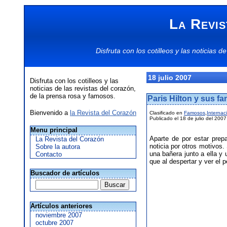
La Revis
Disfruta con los
cotilleos
y las
noticias
de
18 julio 2007
Disfruta con los cotilleos y las
noticias de las revistas del corazón,
de la prensa rosa y famosos.
Paris Hilton y sus f
Bienvenido a
la Revista del Corazón
Clasificado en
Famosos
,
Internac
Publicado el 18 de julio del 2007
Menu principal
Aparte de por estar prepa
La Revista del Corazón
noticia por otros motivos
Sobre la autora
una bañera junto a ella y
Contacto
que al despertar y ver el 
Buscador de artículos
Artículos anteriores
noviembre 2007
octubre 2007