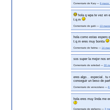
Comentario de Kary —
9 marzo
hola q wpa te vez en e
t.q.m
Comentario de gabi —
13 marz
hola como estas espero 
t.q.m eres muy bonita
Comentario de fatima —
14 mar
sos super la mejor nos e
Comentario de soledad —
30 m
eres algo… especial.. tu
conseguir un beso de parte
Comentario de venezolano —
8
hola eres muy linda me e
Comentario de stefanny —
3 ma