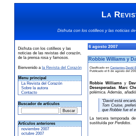
La Revis
Disfruta con los
cotilleos
y las
noticias
de
6 agosto 2007
Disfruta con los cotilleos y las
noticias de las revistas del corazón,
de la prensa rosa y famosos.
Robbie Williams y D
Bienvenido a
la Revista del Corazón
Clasificado en
Cantantes
,
David 
Publicado el 6 de agosto del 20
Menu principal
Robbie Williams
y
Dav
La Revista del Corazón
Desesperadas
.
Marc Che
Sobre la autora
polémica. Además, añadió
Contacto
“David está encant
Buscador de artículos
Tom Cruise, prefer
que Robbie fue el e
La tercera temporada d
sustituída por
Perdidos
.
Artículos anteriores
noviembre 2007
octubre 2007