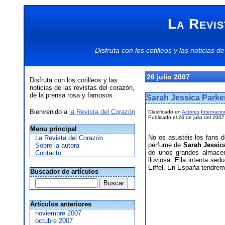
La Revis
Disfruta con los
cotilleos
y las
noticias
de
26 julio 2007
Disfruta con los cotilleos y las
noticias de las revistas del corazón,
de la prensa rosa y famosos.
Sarah Jessica Parker
Bienvenido a
la Revista del Corazón
Clasificado en
Actores
,
Internacio
Publicado el 26 de julio del 2007
Menu principal
No os asustéis los fans 
La Revista del Corazón
perfume de
Sarah Jessic
Sobre la autora
de unos grandes almacen
Contacto
lluviosa. Ella intenta sed
Eiffel. En España tendrem
Buscador de artículos
Artículos anteriores
noviembre 2007
octubre 2007