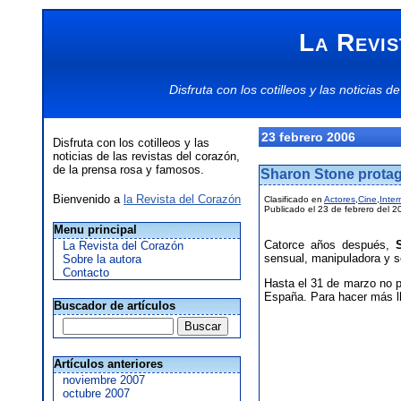
La Revis
Disfruta con los
cotilleos
y las
noticias
de
23 febrero 2006
Disfruta con los cotilleos y las
noticias de las revistas del corazón,
de la prensa rosa y famosos.
Sharon Stone protag
Bienvenido a
la Revista del Corazón
Clasificado en
Actores
,
Cine
,
Inter
Publicado el 23 de febrero del 2
Menu principal
Catorce años después,
La Revista del Corazón
sensual, manipuladora y 
Sobre la autora
Contacto
Hasta el 31 de marzo no p
España. Para hacer más lle
Buscador de artículos
Artículos anteriores
noviembre 2007
octubre 2007